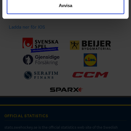
händelser
Avvisa
Ladda ner för Android
Ladda ner för IOS
OFFICIAL STATISTICS
stats.swehockey.se is the official statistics web site of the Swedish