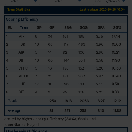
Team Statistics
Last update: 2020-10-28 16:04
Scoring Efficiency
Rk
GP
GF
SSG
SOG
GFA
SG%
Team
1
MIF
9
34
161
195
3.75
17.44
2
FBK
16
66
417
483
3.96
13.66
3
AIK
5
14
92
106
2.80
13.21
4
DIF
16
60
444
504
3.58
11.90
5
VFHC
5
16
136
152
3.20
10.53
6
MODO
7
21
181
202
2.87
10.40
7
LHF
12
30
283
313
2.41
9.58
8
BIF
4
9
99
108
2.21
8.33
250
1813
2063
3.27
12.12
Totals
31
227
258
3.10
11.88
Average
Sorted by higher Scoring Efficiency (
SG%
),
G
oals, and
lower
G
ames
P
layed.
Goalkeeping Efficiency