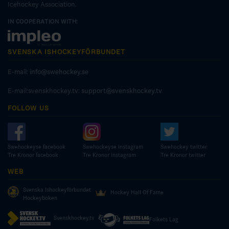
Icehockey Association.
IN COOPERATION WITH:
SVENSKA ISHOCKEYFÖRBUNDET
E-mail:
info@swehockey.se
E-mail:svenskhockey.tv:
support@svenskhockey.tv
FOLLOW US
Swehockeyse facebook
Swehockeyse Instagram
Swehockey twitter
Tre Kronor facebook
Tre Kronor instagram
Tre Kronor twitter
WEB
Svenska Ishockeyförbundet
Hockey Hall Of Fame
Hockeyboken
Svenskhockey.tv
Folkets Lag