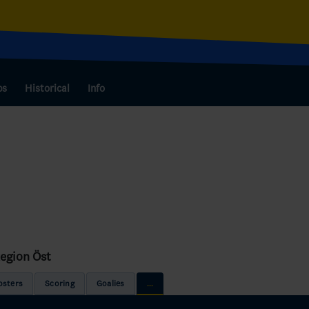
bs
Historical
Info
Region Öst
osters
Scoring
Goalies
...