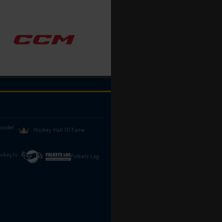
bundet
Hockey Hall Of Fame
ckey.tv
Folkets Lag