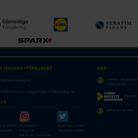
A ISHOCKEYFÖRBUNDET
WEB
Svenska Ishockeyför
fo@swehockey.se
Hockeyboken
enskhockey.tv:
support@svenskhockey.tv
Svenskho
 US
Ladda ner vår app
e facebook
Swehockeyse
Swehockey twitter
facebook
Instagram
Tre Kronor twitter
Tre Kronor instagram