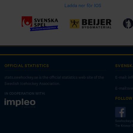
Ladda ner för IOS
OFFICIAL STATISTICS
SVENSK
stats.swehockey.se is the official statistics web site of the
E-mail:
in
Swedish Icehockey Association.
E-mail:sv
IN COOPERATION WITH:
FOLLOW
Swehockeys
Tre Kronor 