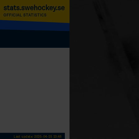
stats.swehockey.se
OFFICIAL STATISTICS
Last update: 2025-04-25 23:48