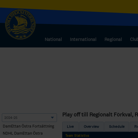
National
International
Regional
Clu
Play off till Regionalt Förkval, 
DamEttan Östra Fortsättning
Live
Overview
Schedule
R
NDHL DamEttan Östra
Team Statistics