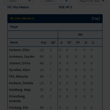
HC Vita Hästen
SDE HF 2
[Top]
HC Vita Hästen 3
Player
GM
Pos
GP
A
SF
PF
G
U
Name
Carlsson, Ellen
LD
3
0
0
0
0
0
Aronsson, Cayden
RD
3
0
0
0
0
0
Jonsson, Elvira
RD
2
0
0
0
0
0
Nyvelius, Klara
LD
1
0
0
0
0
0
Pihl, Rebecka
RD
1
0
0
0
0
0
Karlsson, Daniela
LD
3
0
0
0
0
0
Sandberg, Maja
CE
3
0
0
0
0
0
Strandberg,
LD
1
0
0
0
0
0
Amanda
Forsberg, Elin
RD
3
0
0
0
0
0