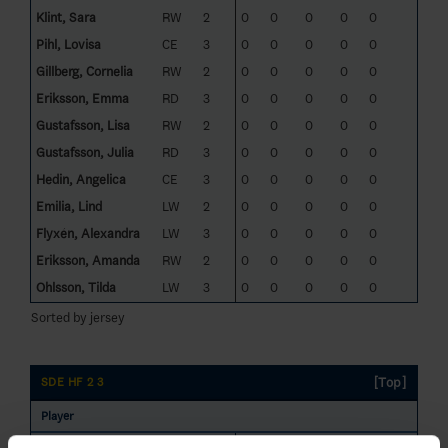
Klint, Sara
RW
2
0
0
0
0
0
Pihl, Lovisa
CE
3
0
0
0
0
0
Gillberg, Cornelia
RW
2
0
0
0
0
0
Eriksson, Emma
RD
3
0
0
0
0
0
Gustafsson, Lisa
RW
2
0
0
0
0
0
Gustafsson, Julia
RD
3
0
0
0
0
0
Hedin, Angelica
CE
3
0
0
0
0
0
Emilia, Lind
LW
2
0
0
0
0
0
Flyxén, Alexandra
LW
3
0
0
0
0
0
Eriksson, Amanda
RW
2
0
0
0
0
0
Ohlsson, Tilda
LW
3
0
0
0
0
0
Sorted by jersey
[Top]
SDE HF 2 3
Player