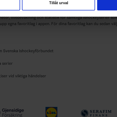
Tillåt urval
nnons- och analysföretag som vi samarbetar med. Dessa kan i sin
bundets officiella app
har tillhandahållit eller som de har samlat in när du har använt 
yheter, livebevakning och statistik för samtliga ishockeyserier so
 upp egna favoritlag i appen. För dina favoritlag kan du sedan väl
ån Svenska Ishockeyförbundet
a serier
tiser vid viktiga händelser