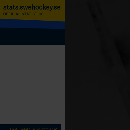
stats.swehockey.se
OFFICIAL STATISTICS
Last update: 2023-12-11 17:41