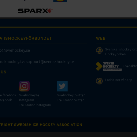
A ISHOCKEYFÖRBUNDET
WEB
Svenska Ishockeyför
fo@swehockey.se
Hockeyboken
enskhockey.tv:
support@svenskhockey.tv
Svenskho
 US
Ladda ner vår app
e facebook
Swehockeyse
Swehockey twitter
facebook
Instagram
Tre Kronor twitter
Tre Kronor instagram
YRIGHT SWEDISH ICE HOCKEY ASSOCIATION