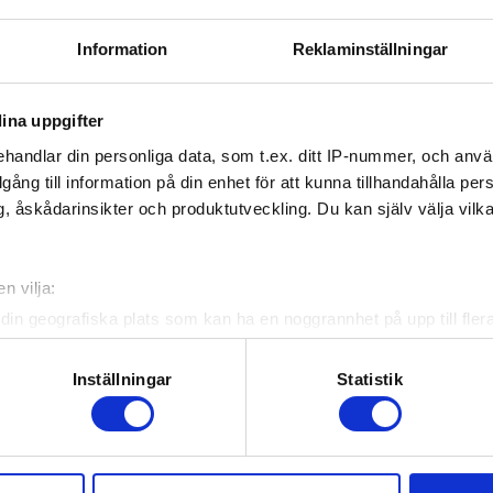
TRA
- Tranås AIF
Information
Reklaminställningar
ina uppgifter
handlar din personliga data, som t.ex. ditt IP-nummer, och anv
illgång till information på din enhet för att kunna tillhandahålla pe
, åskådarinsikter och produktutveckling. Du kan själv välja vilk
n vilja:
din geografiska plats som kan ha en noggrannhet på upp till fler
om att aktivt skanna den för specifika kännetecken (fingeravtryc
rsonliga uppgifter behandlas och ställ in dina preferenser i
deta
Inställningar
Statistik
ke när som helst från cookie-förklaringen.
e för att anpassa innehållet och annonserna till användarna, tillh
vår trafik. Vi vidarebefordrar även sådana identifierare och anna