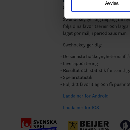
Avvisa
till de sociala medier och a
Swehockey – Svenska Ishockeyför
med annan information som du 
Swehockey ger dig tillgång till n
följa dina favoritserier och lägga
laget gör mål, i periodpaus m.m.
Swehockey ger dig:
De senaste hockeynyheterna ifr
Liverapportering
Resultat och statistik för samtlig
Spelarstatistik
Följ ditt favoritlag och få pushno
Ladda ner för Android
Ladda ner för IOS