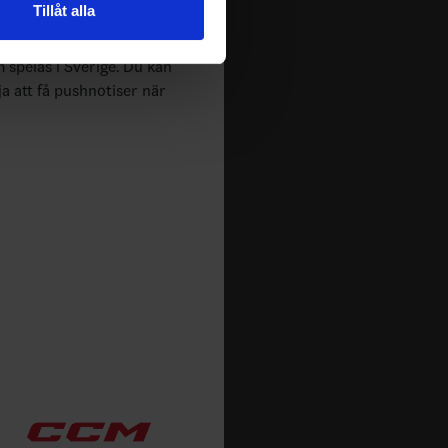
Tillåt alla
 tur kombinera informationen
deras tjänster.
m spelas i Sverige. Du kan
ja att få pushnotiser när