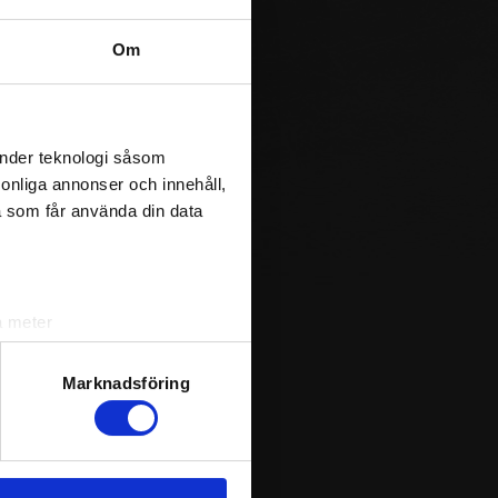
Om
änder teknologi såsom
rsonliga annonser och innehåll,
a som får använda din data
a meter
k)
ljsektionen
. Du kan ändra
Marknadsföring
andahålla funktioner för
n information från din enhet