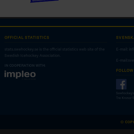
OFFICIAL STATISTICS
SVENSK
stats.swehockey.se is the official statistics web site of the
E-mail:
in
Swedish Icehockey Association.
E-mail:sv
IN COOPERATION WITH:
FOLLOW
Swehockeys
Tre Kronor 
© COP