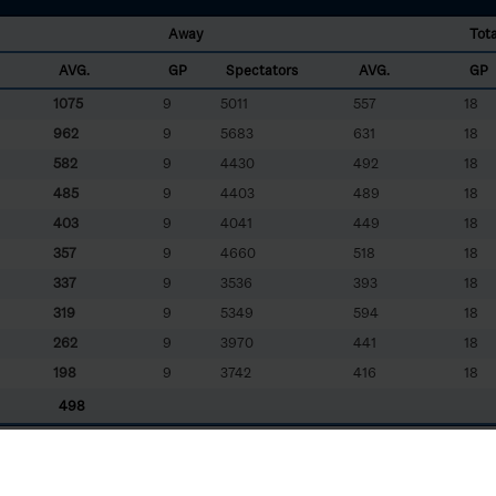
Away
Tota
AVG.
GP
Spectators
AVG.
GP
1075
9
5011
557
18
962
9
5683
631
18
582
9
4430
492
18
485
9
4403
489
18
403
9
4041
449
18
357
9
4660
518
18
337
9
3536
393
18
319
9
5349
594
18
262
9
3970
441
18
198
9
3742
416
18
498
m
FAL
- Falu IF
FOR
- Forshaga IF
MAR
- Mariestad BoIS HC
MHC
- Mjölby HC