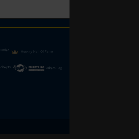
bundet
Hockey Hall Of Fame
ckey.tv
Folkets Lag