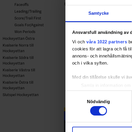
SUR
- Surahammars IF
Faceoffs
Leading/Trailing
Samtycke
Score/Trail First
Goals For/Against
Won Periods
Ansvarsfull användning av d
Hockeyettan Östra
Vi och
våra 1022 partners
be
Kvalserie Norra till
cookies för att lagra och få t
Hockeyettan
annons- och innehållsmätning
Kvalserie Södra till
och i vilka syften.
Hockeyettan
Kvalserie Västra till
Hockeyettan
Med din tillåtelse skulle vi äve
Kvalserie Östra till
Samla in information om 
Hockeyettan
Identifiera din enhet gen
Samtyckesval
Slutspel Hockeyettan
Ta reda på mer om hur dina pe
Nödvändig
eller dra tillbaka ditt samtyc
Vi använder enhetsidentifierar
sociala medier och analysera 