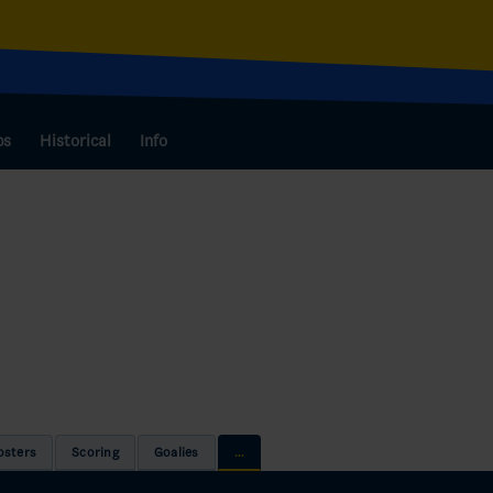
bs
Historical
Info
osters
Scoring
Goalies
...