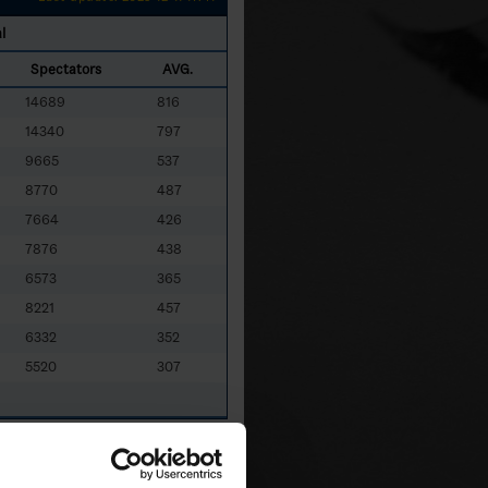
l
Spectators
AVG.
14689
816
14340
797
9665
537
8770
487
7664
426
7876
438
6573
365
8221
457
6332
352
5520
307
DAL
- HC Dalen
SKÖ
- Skövde IK