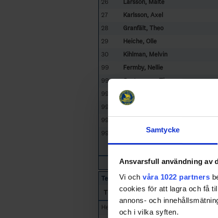
26
Larsson, Malte
27
Karlsson, Axel
28
Granfält, Theo
29
Heiche, Olle
30
Kihlman, Melvin
99
Fermby, Nellie
99
Gustavsson, Thea
99
Karlsson, Selma
99
Lindgren, Malva
99
Möllberg, Ella
Samtycke
99
Petruska, Lovisa
Ansvarsfull användning av d
Vi och
våra 1022 partners
be
Team Officials
cookies för att lagra och få t
Title
annons- och innehållsmätning
Head Coach
och i vilka syften.