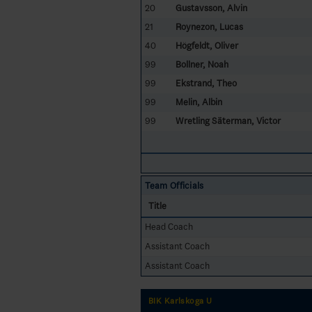
20
Gustavsson, Alvin
21
Roynezon, Lucas
40
Högfeldt, Oliver
99
Bollner, Noah
99
Ekstrand, Theo
99
Melin, Albin
99
Wretling Säterman, Victor
Team Officials
Title
Head Coach
Assistant Coach
Assistant Coach
BIK Karlskoga U