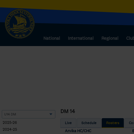
National
International
Regional
Clu
DM 14
2025-26
Live
Schedule
Rosters
Co
2024-25
Arvika HC/CHC