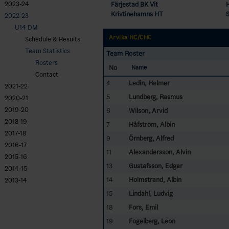
2023-24
Färjestad BK Vit
Kristinehamns HT
2022-23
U14 DM
Arvika HC/CHC
Schedule & Results
Team Statistics
Team Roster
Rosters
No
Name
Contact
4
Ledin, Helmer
2021-22
5
Lundberg, Rasmus
2020-21
2019-20
6
Wilson, Arvid
2018-19
7
Håfström, Albin
2017-18
9
Örnberg, Alfred
2016-17
11
Alexandersson, Alvin
2015-16
13
Gustafsson, Edgar
2014-15
14
Holmstrand, Albin
2013-14
15
Lindahl, Ludvig
18
Fors, Emil
19
Fogelberg, Leon