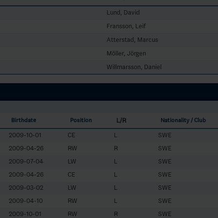
Lund, David
Fransson, Leif
Atterstad, Marcus
Möller, Jörgen
Willmarsson, Daniel
L/R
Birthdate
Position
Nationality / Club
2009-10-01
CE
L
SWE
2009-04-26
RW
R
SWE
2009-07-04
LW
L
SWE
2009-04-26
CE
L
SWE
2009-03-02
LW
L
SWE
2009-04-10
RW
L
SWE
2009-10-01
RW
R
SWE