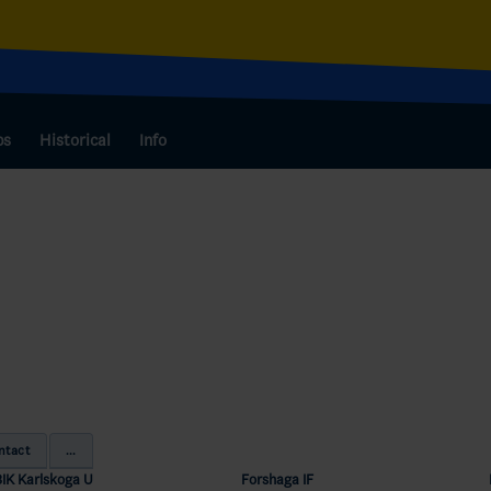
bs
Historical
Info
ntact
...
BIK Karlskoga U
Forshaga IF