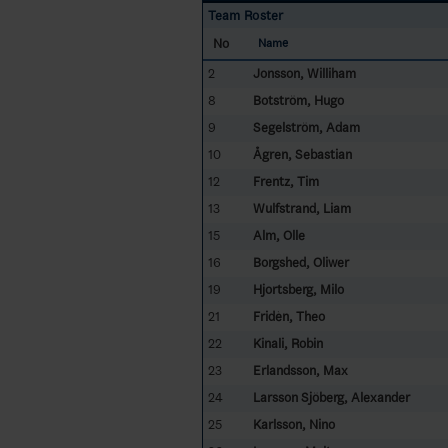
Team Roster
No
Name
2
Jonsson, Williham
8
Botström, Hugo
9
Segelström, Adam
10
Ågren, Sebastian
12
Frentz, Tim
13
Wulfstrand, Liam
15
Alm, Olle
16
Borgshed, Oliwer
19
Hjortsberg, Milo
21
Fridèn, Theo
22
Kinali, Robin
23
Erlandsson, Max
24
Larsson Sjöberg, Alexander
25
Karlsson, Nino