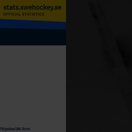
stats.swehockey.se
OFFICIAL STATISTICS
Färjestad BK Grön