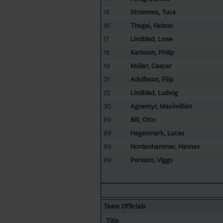
15
Strömnes, Tuva
16
Thegel, Nelson
17
Lindblad, Lowe
18
Karlsson, Philip
19
Möller, Casper
21
Adolfsson, Filip
22
Lindblad, Ludwig
30
Agnemyr, Maximillian
99
Bill, Otto
99
Hagenmark, Lucas
99
Nordenhammar, Hannes
99
Persson, Viggo
Team Officials
Title