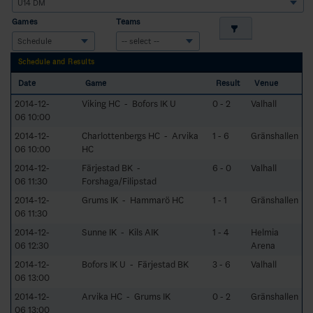
Games
Teams
Schedule and Results
Date
Game
Result
Venue
2014-12-
Viking HC - Bofors IK U
0 - 2
Valhall
06 10:00
2014-12-
Charlottenbergs HC - Arvika
1 - 6
Gränshallen
06 10:00
HC
2014-12-
Färjestad BK -
6 - 0
Valhall
06 11:30
Forshaga/Filipstad
2014-12-
Grums IK - Hammarö HC
1 - 1
Gränshallen
06 11:30
2014-12-
Sunne IK - Kils AIK
1 - 4
Helmia
06 12:30
Arena
2014-12-
Bofors IK U - Färjestad BK
3 - 6
Valhall
06 13:00
2014-12-
Arvika HC - Grums IK
0 - 2
Gränshallen
06 13:00