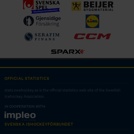
OFFICIAL STATISTICS
stats.swehockey.se is the official statistics web site of the Swedish
Icehockey Association.
IN COOPERATION WITH:
SVENSKA ISHOCKEYFÖRBUNDET