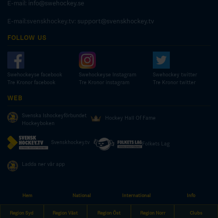
E-mail:
info@swehockey.se
E-mail:svenskhockey.tv:
support@svenskhockey.tv
FOLLOW US
Swehockeyse facebook
Swehockeyse Instagram
Swehockey twitter
Tre Kronor facebook
Tre Kronor instagram
Tre Kronor twitter
WEB
Svenska Ishockeyförbundet
Hockey Hall Of Fame
Hockeyboken
Svenskhockey.tv
Folkets Lag
Ladda ner vår app
Hem
National
International
Info
© COPYRIGHT SWEDISH ICE HOCKEY ASSOCIATION
Region Syd
Region Väst
Region Öst
Region Norr
Clubs