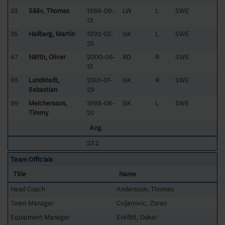
33
Sääv, Thomas
1986-09-
LW
L
SWE
13
35
Hallberg, Martin
1992-02-
GK
L
SWE
25
47
Nätth, Oliver
2000-06-
RD
R
SWE
15
95
Lundstedt,
2001-01-
GK
R
SWE
Sebastian
29
99
Melchersson,
1998-08-
GK
L
SWE
Timmy
20
Avg.
23.2
Team Officials
Title
Name
Head Coach
Andersson, Thomas
Team Manager
Cvijanovic, Zoran
Equipment Manager
Eskfält, Oskar