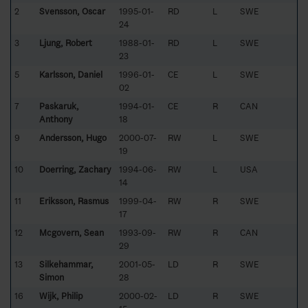
2
Svensson, Oscar
1995-01-
RD
L
SWE
24
3
Ljung, Robert
1988-01-
RD
L
SWE
23
5
Karlsson, Daniel
1996-01-
CE
L
SWE
02
7
Paskaruk,
1994-01-
CE
R
CAN
Anthony
18
9
Andersson, Hugo
2000-07-
RW
L
SWE
19
10
Doerring, Zachary
1994-06-
RW
L
USA
14
11
Eriksson, Rasmus
1999-04-
RW
R
SWE
17
12
Mcgovern, Sean
1993-09-
RW
R
CAN
29
13
Silkehammar,
2001-05-
LD
R
SWE
Simon
28
16
Wijk, Philip
2000-02-
LD
R
SWE