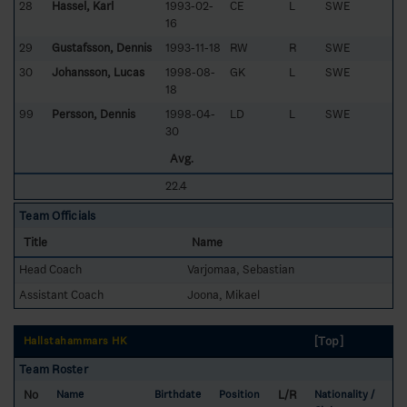
28
Hassel, Karl
1993-02-
CE
L
SWE
16
29
Gustafsson, Dennis
1993-11-18
RW
R
SWE
30
Johansson, Lucas
1998-08-
GK
L
SWE
18
99
Persson, Dennis
1998-04-
LD
L
SWE
30
Avg.
22.4
Team Officials
Title
Name
Head Coach
Varjomaa, Sebastian
Assistant Coach
Joona, Mikael
[Top]
Hallstahammars HK
Team Roster
No
L/R
Name
Birthdate
Position
Nationality /