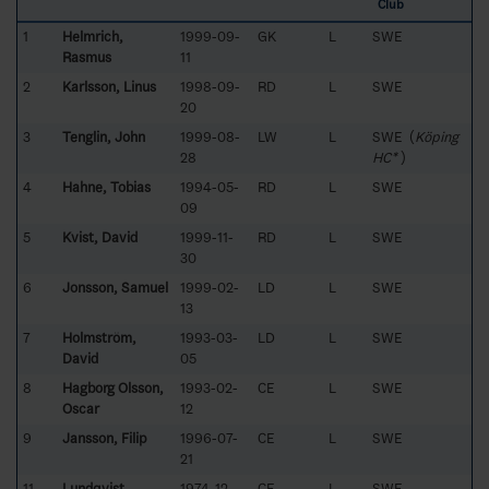
Club
1
Helmrich,
1999-09-
GK
L
SWE
Rasmus
11
2
Karlsson, Linus
1998-09-
RD
L
SWE
20
3
Tenglin, John
1999-08-
LW
L
SWE (
Köping
28
HC*
)
4
Hahne, Tobias
1994-05-
RD
L
SWE
09
5
Kvist, David
1999-11-
RD
L
SWE
30
6
Jonsson, Samuel
1999-02-
LD
L
SWE
13
7
Holmström,
1993-03-
LD
L
SWE
David
05
8
Hagborg Olsson,
1993-02-
CE
L
SWE
Oscar
12
9
Jansson, Filip
1996-07-
CE
L
SWE
21
11
Lundqvist,
1974-12-
CE
L
SWE