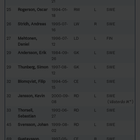
21
25
Rogerson, Oscar
1994-01-
RW
L
SWE
18
26
Stridh, Andreas
1995-07-
LW
R
SWE
16
27
Mehtonen,
1996-07-
LD
L
FIN
Daniel
12
29
Andersson, Erik
1984-09-
GK
L
SWE
26
29
Thunberg, Simon
1997-08-
GK
L
SWE
12
32
Blomqvist, Filip
1994-05-
CE
L
SWE
15
32
Jansson, Kevin
2000-09-
RD
L
SWE
08
(
Västerås IK*
)
33
Thorsell,
1992-06-
RD
L
SWE
Sebastian
27
45
Svensson, Johan
1999-08-
RD
L
SWE
02
69
Gustavsson,
1997-05-
CE
R
SWE