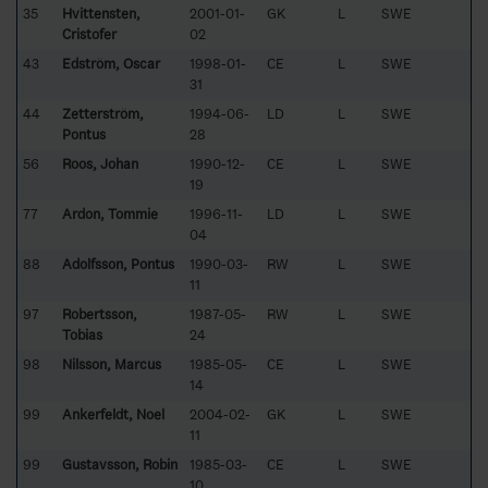
35
Hvittensten,
2001-01-
GK
L
SWE
Cristofer
02
43
Edström, Oscar
1998-01-
CE
L
SWE
31
44
Zetterström,
1994-06-
LD
L
SWE
Pontus
28
56
Roos, Johan
1990-12-
CE
L
SWE
19
77
Ardon, Tommie
1996-11-
LD
L
SWE
04
88
Adolfsson, Pontus
1990-03-
RW
L
SWE
11
97
Robertsson,
1987-05-
RW
L
SWE
Tobias
24
98
Nilsson, Marcus
1985-05-
CE
L
SWE
14
99
Ankerfeldt, Noel
2004-02-
GK
L
SWE
11
99
Gustavsson, Robin
1985-03-
CE
L
SWE
10