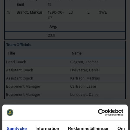
Emil
12
75
Brandt, Markus
1990-06-
LD
L
SWE
07
Avg.
23.6
Team Officials
Title
Name
Head Coach
Sjögren, Thomas
Assistant Coach
Hollvaster, Daniel
Assistant Coach
Karlsson, Mathias
Equipment Manager
Carlsson, Lasse
Equipment Manager
Lundqvist, Daniel
[Top]
Kils AIK
Team Roster
No
L/R
Name
Birthdate
Position
Nationality /
Samtycke
Information
Reklaminställningar
Om