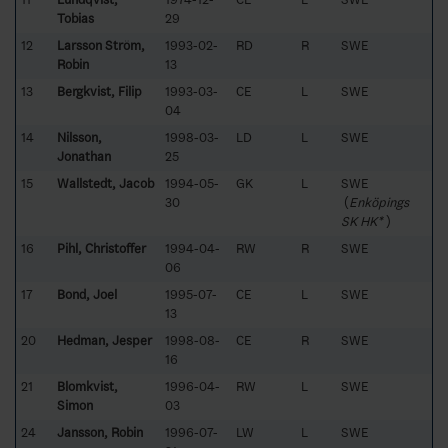
Tobias
29
12
Larsson Ström,
1993-02-
RD
R
SWE
Robin
13
13
Bergkvist, Filip
1993-03-
CE
L
SWE
04
14
Nilsson,
1998-03-
LD
L
SWE
Jonathan
25
15
Wallstedt, Jacob
1994-05-
GK
L
SWE
30
(
Enköpings
SK HK*
)
16
Pihl, Christoffer
1994-04-
RW
R
SWE
06
17
Bond, Joel
1995-07-
CE
L
SWE
13
20
Hedman, Jesper
1998-08-
CE
R
SWE
16
21
Blomkvist,
1996-04-
RW
L
SWE
Simon
03
24
Jansson, Robin
1996-07-
LW
L
SWE