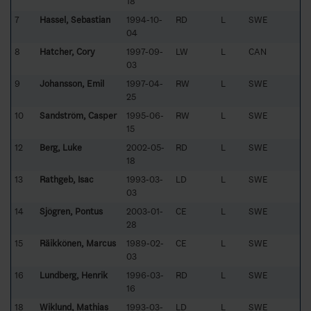
18
7
Hassel, Sebastian
1994-10-
RD
L
SWE
04
8
Hatcher, Cory
1997-09-
LW
L
CAN
03
9
Johansson, Emil
1997-04-
RW
L
SWE
25
10
Sandström, Casper
1995-06-
RW
L
SWE
15
12
Berg, Luke
2002-05-
RD
L
SWE
18
13
Rathgeb, Isac
1993-03-
LD
L
SWE
03
14
Sjögren, Pontus
2003-01-
CE
L
SWE
28
15
Räikkönen, Marcus
1989-02-
CE
L
SWE
03
16
Lundberg, Henrik
1996-03-
RD
L
SWE
16
18
Wiklund, Mathias
1993-03-
LD
L
SWE