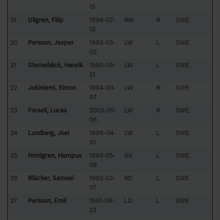
15
19
Ullgren, Filip
1996-07-
RW
R
SWE
13
20
Persson, Jesper
1993-03-
LW
L
SWE
02
21
Sternebäck, Henrik
1995-09-
LW
L
SWE
21
22
Jokiniemi, Simon
1994-03-
LW
R
SWE
07
23
Forsell, Lucas
2003-09-
LW
R
SWE
05
24
Lundberg, Joel
1996-04-
LW
L
SWE
10
25
Nordgren, Hampus
1995-05-
GK
L
SWE
08
26
Blücher, Samuel
1992-03-
RD
L
SWE
07
27
Persson, Emil
1991-09-
LD
L
SWE
23