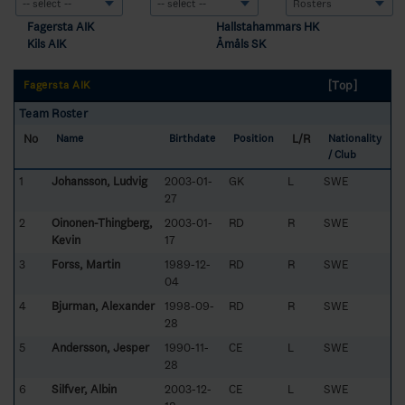
Fagersta AIK
Hallstahammars HK
Kils AIK
Åmåls SK
[Top]
Fagersta AIK
Team Roster
No
L/R
Name
Birthdate
Position
Nationality
/ Club
1
Johansson, Ludvig
2003-01-
GK
L
SWE
27
2
Oinonen-Thingberg,
2003-01-
RD
R
SWE
Kevin
17
3
Forss, Martin
1989-12-
RD
R
SWE
04
4
Bjurman, Alexander
1998-09-
RD
R
SWE
28
5
Andersson, Jesper
1990-11-
CE
L
SWE
28
6
Silfver, Albin
2003-12-
CE
L
SWE