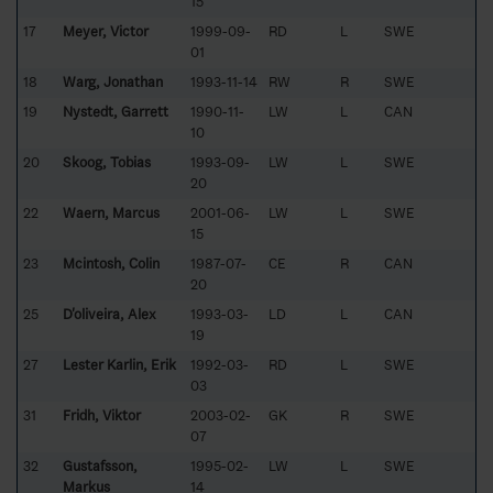
15
17
Meyer, Victor
1999-09-
RD
L
SWE
01
18
Warg, Jonathan
1993-11-14
RW
R
SWE
19
Nystedt, Garrett
1990-11-
LW
L
CAN
10
20
Skoog, Tobias
1993-09-
LW
L
SWE
20
22
Waern, Marcus
2001-06-
LW
L
SWE
15
23
Mcintosh, Colin
1987-07-
CE
R
CAN
20
25
D'oliveira, Alex
1993-03-
LD
L
CAN
19
27
Lester Karlin, Erik
1992-03-
RD
L
SWE
03
31
Fridh, Viktor
2003-02-
GK
R
SWE
07
32
Gustafsson,
1995-02-
LW
L
SWE
Markus
14