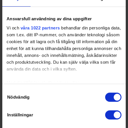
Club
2
Arvidsson, Adrian
1997-08-
LD
L
SWE
13
Ansvarsfull användning av dina uppgifter
2
Bakken, Aksell
2004-04-
RW
R
SWE
Vi och
våra 1022 partners
behandlar din personliga data,
20
som t.ex. ditt IP-nummer, och använder teknologi såsom
5
Wretman, Elias
2003-04-
RD
R
SWE
cookies för att lagra och få tillgång till information på din
17
enhet för att kunna tillhandahålla personliga annonser och
7
Eriksson, Patrik
1987-02-
CE
R
SWE
22
innehåll, annons- och innehållsmätning, åskådarinsikter
och produktutveckling. Du kan själv välja vilka som får
9
Sterner, Albin
1998-06-
RW
L
SWE
23
använda din data och i vilka syften.
10
Forsberg, Johan
2001-10-
RW
L
SWE
27
Med din tillåtelse skulle vi även vilja:
11
Andersson,
1995-01-
RW
L
SWE
Samla in information om din geografiska plats som
Samtyckesval
Andreas
19
Nödvändig
kan ha en noggrannhet på upp till flera meter
12
Forsberg, Carl
1996-10-
RD
R
SWE
Identifiera din enhet genom att aktivt skanna den för
21
specifika kännetecken (fingeravtryck)
Inställningar
14
Rockmyr,
1990-11-
RD
L
SWE
Ta reda på mer om hur dina personliga uppgifter
Christian
18
behandlas och ställ in dina preferenser i
detaljsektionen
.