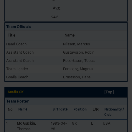
Avg.
24.6
Team Officials
Title
Name
Head Coach
Nilsson, Marcus
Assistant Coach
Gustavsson, Robin
Assistant Coach
Robertsson, Tobias
Team Leader
Forsberg, Magnus
Goalie Coach
Ernstsson, Hans
[Top]
Åmåls SK
Team Roster
No
L/R
Name
Birthdate
Position
Nationality /
Club
1
Mc Guckin,
1993-04-
GK
L
USA
Thomas
25