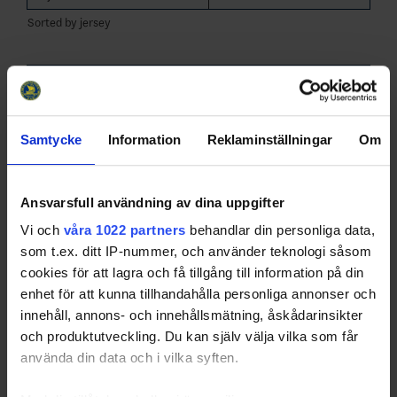
Sorted by jersey
[Top]
Köping HC 3
Player
Samtycke
Information
Reklaminställningar
Om
GM
Pos
GP
A
SF
PF
G
U
Name
Holm, Nero
LW
3
0
0
0
0
0
Ansvarsfull användning av dina uppgifter
Engström, Samuel
RD
3
0
0
0
0
0
Vi och
våra 1022 partners
behandlar din personliga data,
Davidsson, Didrik
LD
3
0
0
0
0
0
som t.ex. ditt IP-nummer, och använder teknologi såsom
Forsman
LD
3
0
0
0
0
0
cookies för att lagra och få tillgång till information på din
Hasselgren, Riwer
enhet för att kunna tillhandahålla personliga annonser och
Lönnqvist, Axel
LW
3
0
0
0
0
0
innehåll, annons- och innehållsmätning, åskådarinsikter
Svensson, William
CE
3
0
0
0
0
0
och produktutveckling. Du kan själv välja vilka som får
Åkerström, Leon
LD
3
0
0
0
0
0
använda din data och i vilka syften.
Brolin-Öhrn, Noel
LD
3
0
0
0
0
0