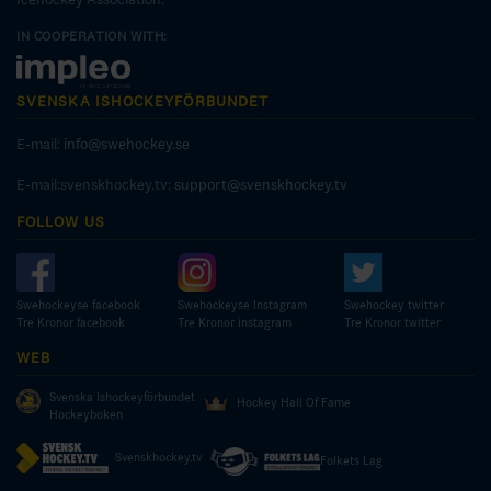
IN COOPERATION WITH:
SVENSKA ISHOCKEYFÖRBUNDET
E-mail:
info@swehockey.se
E-mail:svenskhockey.tv:
support@svenskhockey.tv
FOLLOW US
Swehockeyse facebook
Swehockeyse Instagram
Swehockey twitter
Tre Kronor facebook
Tre Kronor instagram
Tre Kronor twitter
WEB
Svenska Ishockeyförbundet
Hockey Hall Of Fame
Hockeyboken
Svenskhockey.tv
Folkets Lag