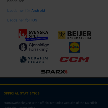
händelser
Ladda ner för Android
Ladda ner för IOS
OFFICIAL STATISTICS
stats.swehockey.se is the official statistics web site of the Swedish
Icehockey Association.