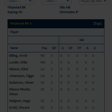
Färjestad BK
Kils AIK
Köping HC
Strömsbro IF
[Top]
Färjestad BK 3
Player
GM
Pos
GP
A
SF
PF
G
U
Name
Billing, Arvid
RD
3
0
0
0
0
0
Lundin, Wille
RW
3
0
0
0
0
0
Nilsson, Elliot
LD
3
0
0
0
0
0
Johansson, Viggo
LW
3
0
0
0
0
0
Gullström, Oliwer
CE
3
0
0
0
0
0
Nilsson Rhodin,
CE
3
0
0
0
0
0
Oliwer
Hellgren, Hugo
CE
3
0
0
0
0
0
Schill, Vincent
CE
3
0
0
0
0
0