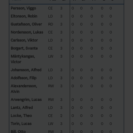
Persson, Viggo
CE
3
0
0
0
0
0
Eltonson, Robin
LD
3
0
0
0
0
0
Gustafsson, Oliver
RD
3
0
0
0
0
0
Nordensson, Lukas
CE
3
0
0
0
0
0
Carlsson, Viktor
LD
3
0
0
0
0
0
Borgert, Svante
CE
3
0
0
0
0
0
Mäntykangas,
LW
3
0
0
0
0
0
Victor
Johansson, Alfred
LD
3
0
0
0
0
0
Adolfsson, Filip
LD
3
0
0
0
0
0
Alexandersson,
RW
3
0
0
0
0
0
Alvin
Arwengrim, Lucas
RW
3
0
0
0
0
0
Lantz, Alfred
LD
3
0
0
0
0
0
Locke, Theo
CE
2
0
0
0
0
0
Torin, Lucas
LW
3
0
0
0
0
0
Bill, Otto
RW
3
0
0
0
0
0