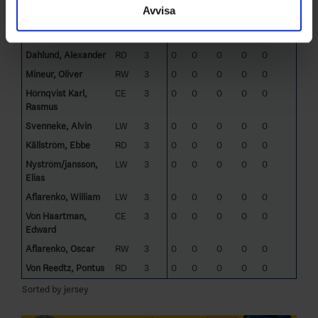
Avvisa
Bäckius, Theo
LD
3
0
0
0
0
0
Ederborg, William
RW
3
0
0
0
0
0
Dahlund, Alexander
RD
3
0
0
0
0
0
Mineur, Oliver
RW
3
0
0
0
0
0
Hörnqvist Karl,
CE
3
0
0
0
0
0
Rasmus
Svenneke, Alvin
LW
3
0
0
0
0
0
Källström, Ebbe
RD
3
0
0
0
0
0
Nyström/jansson,
LW
3
0
0
0
0
0
Elias
Aflarenko, William
LW
3
0
0
0
0
0
Von Haartman,
CE
3
0
0
0
0
0
Edward
Aflarenko, Oscar
RW
3
0
0
0
0
0
Von Reedtz, Pontus
RD
3
0
0
0
0
0
Sorted by jersey