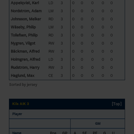
Appelqvist, Karl
LD
3
0
0
0
0
0
Nordström, Adam
LW
3
0
0
0
0
0
Johnsson, Melker
RD
3
0
0
0
0
0
Wäseby, Philip
LW
3
0
0
0
0
0
Tollefsen, Philip
RD
3
0
0
0
0
0
Nygren, Vilgot
RW
3
0
0
0
0
0
Bäckman, Alfred
RW
3
0
0
0
0
0
Holmgren, Alfred
LD
3
0
0
0
0
0
Rudström, Harry
RW
3
0
0
0
0
0
Haglund, Max
CE
3
0
0
0
0
0
Sorted by jersey
[Top]
Kils AIK 3
Player
GM
Pos
GP
A
SF
PF
G
U
Name