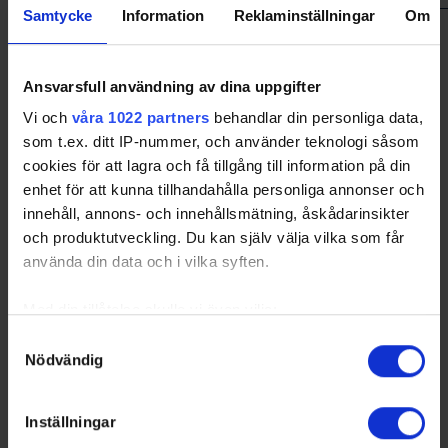
Samtycke
Information
Reklaminställningar
Om
Sorted by higher
S
a
v
e
s%
and lower
G
oal
A
gainst
A
verage per 60
minutes
Only goalies who particated more than 40% of their teams total
game time will be included in the ranking. Please note that Game
Ansvarsfull användning av dina uppgifter
Winning Shots are excluded in Leading Goalies.
Vi och
våra 1022 partners
behandlar din personliga data,
FBK
- Färjestad BK
KIL
- Kils AIK
som t.ex. ditt IP-nummer, och använder teknologi såsom
KÖP
- Köping HC
STR
- Strömsbro IF
cookies för att lagra och få tillgång till information på din
enhet för att kunna tillhandahålla personliga annonser och
innehåll, annons- och innehållsmätning, åskådarinsikter
Swehockey – Svenska Ishockeyförbundets officiella app
och produktutveckling. Du kan själv välja vilka som får
använda din data och i vilka syften.
Swehockey ger dig tillgång till nyheter, livebevakning
och statistik för samtliga ishockeyserier som spelas i
Med din tillåtelse skulle vi även vilja:
Sverige. Du kan följa dina favoritserier och lägga upp
Samla in information om din geografiska plats som
Samtyckesval
egna favoritlag i appen. För dina favoritlag kan du
Nödvändig
kan ha en noggrannhet på upp till flera meter
sedan välja att få pushnotiser när laget gör mål, i
Identifiera din enhet genom att aktivt skanna den för
periodpaus m.m.
specifika kännetecken (fingeravtryck)
Inställningar
Swehockey ger dig:
Ta reda på mer om hur dina personliga uppgifter