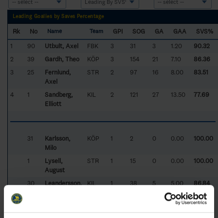
Leading Goalies by Saves Percentage
Rk
No
GPI
SOG
GA
GAA
SVS%
Name
Team
1
90
Utbult, Axel
FBK
3
31
3
1.20
90.32
2
39
Gardh, Theo
KÖP
3
154
21
7.10
86.36
3
25
Fernlund,
STR
2
97
16
8.00
83.51
Axel
4
1
Sandberg,
KIL
2
121
27
13.50
77.69
Elliott
31
Karlsson,
KÖP
1
2
0
0.00
100.00
Milo
1
Lysell,
STR
1
15
0
0.00
100.00
August
30
Leandersson,
KIL
1
38
5
5.00
86.84
Theo
30
Uhlander ,
FBK
1
5
1
2.04
80.00
William