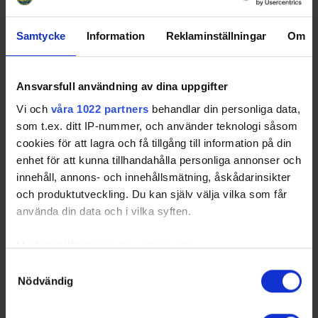
Away
RK
GP
W
T
L
GD
TP
Team
Samtycke
Information
Reklaminställningar
Om
1
MODO Hockey
6
6
0
0
22
18
2
IF Björklöven
6
4
0
2
17
12
Ansvarsfull användning av dina uppgifter
3
Clemensnäs HC
6
2
0
4
-23
6
Vi och
våra 1022 partners
behandlar din personliga data,
4
Luleå HF
6
0
0
6
-36
0
som t.ex. ditt IP-nummer, och använder teknologi såsom
cookies för att lagra och få tillgång till information på din
enhet för att kunna tillhandahålla personliga annonser och
innehåll, annons- och innehållsmätning, åskådarinsikter
och produktutveckling. Du kan själv välja vilka som får
använda din data och i vilka syften.
Swehockey – Svenska Ishockeyförbundets officiella app
Swehockey ger dig tillgång till nyheter, livebevakning
Med din tillåtelse skulle vi även vilja:
och statistik för samtliga ishockeyserier som spelas i
Samla in information om din geografiska plats som
Samtyckesval
Sverige. Du kan följa dina favoritserier och lägga upp
Nödvändig
kan ha en noggrannhet på upp till flera meter
egna favoritlag i appen. För dina favoritlag kan du
Identifiera din enhet genom att aktivt skanna den för
sedan välja att få pushnotiser när laget gör mål, i
specifika kännetecken (fingeravtryck)