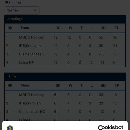
Standings
Standings
RK
GP
W
T
L
GD
TP
Team
1
MODO Hockey
12
12
0
0
55
36
2
IF Björklöven
12
8
0
4
39
24
3
Clemensnäs HC
12
4
0
8
-33
12
4
Luleå HF
12
0
0
12
-61
0
Home
RK
GP
W
T
L
GD
TP
Team
1
MODO Hockey
6
6
0
0
33
18
2
IF Björklöven
6
4
0
2
22
12
3
Clemensnäs HC
6
2
0
4
-10
6
4
Luleå HF
6
0
0
6
-25
0