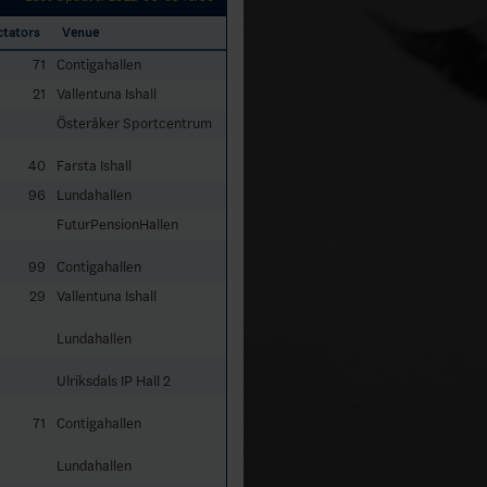
ctators
Venue
71
Contigahallen
21
Vallentuna Ishall
Österåker Sportcentrum
40
Farsta Ishall
96
Lundahallen
FuturPensionHallen
99
Contigahallen
29
Vallentuna Ishall
Lundahallen
Ulriksdals IP Hall 2
71
Contigahallen
Lundahallen