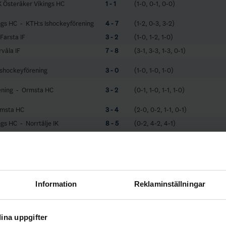
K Österåker Vikings HC
1 - 1
(1-0, 0-1, 0-0)
ngs HC - KTH:s Ishockeyförening
4 - 7
(1-2, 0-3, 3-2)
Farsta IF
3 - 2
(1-0, 1-2, 1-0)
våla IF
7 - 8
(3-1, 3-3, 1-3, 0-1)
Ishockeyförening
3 - 0
(1-0, 1-0, 1-0)
ening - Ormsta HC
3 - 2
(0-1, 1-0, 1-1, 1-0)
rmsta HC
3 - 4
(2-0, 0-2, 1-1, 0-1)
ngs HC - Norrtälje IK
8 - 5
(0-2, 4-2, 4-1)
na SK
2 - 5
(0-1, 2-1, 0-3)
lje IK
7 - 2
(2-2, 2-0, 3-0)
ning - FOC Farsta IF
1 - 2
(0-0, 1-1, 0-0, 0-1)
Information
Reklaminställningar
na SK
6 - 1
(1-0, 3-1, 2-0)
steråker Vikings HC
7 - 6
(1-2, 4-3, 2-1)
ina uppgifter
ning - Östervåla IF
6 - 5
(1-2, 4-0, 1-3)