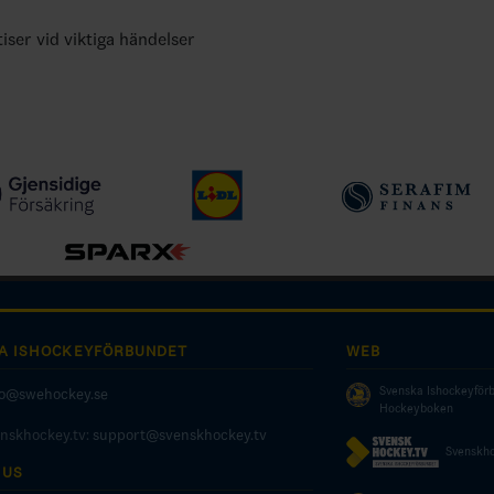
tiser vid viktiga händelser
A ISHOCKEYFÖRBUNDET
WEB
Svenska Ishockeyför
fo@swehockey.se
Hockeyboken
enskhockey.tv:
support@svenskhockey.tv
Svenskho
 US