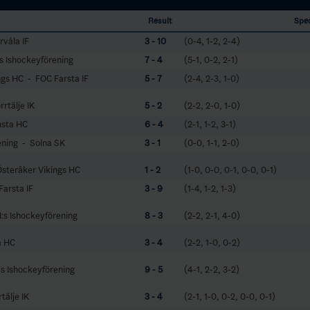
Result
Spe
rvåla IF
3 - 10
(0-4, 1-2, 2-4)
 Ishockeyförening
7 - 4
(5-1, 0-2, 2-1)
ngs HC - FOC Farsta IF
5 - 7
(2-4, 2-3, 1-0)
rtälje IK
5 - 2
(2-2, 2-0, 1-0)
msta HC
6 - 4
(2-1, 1-2, 3-1)
ening - Solna SK
3 - 1
(0-0, 1-1, 2-0)
 Österåker Vikings HC
1 - 2
(1-0, 0-0, 0-1, 0-0, 0-1)
arsta IF
3 - 9
(1-4, 1-2, 1-3)
:s Ishockeyförening
8 - 3
(2-2, 2-1, 4-0)
a HC
3 - 4
(2-2, 1-0, 0-2)
:s Ishockeyförening
9 - 5
(4-1, 2-2, 3-2)
tälje IK
3 - 4
(2-1, 1-0, 0-2, 0-0, 0-1)