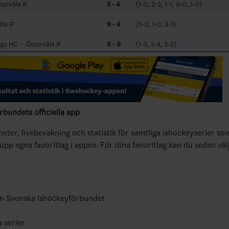
tervåla IF
5 - 4
(1-0, 2-3, 1-1, 0-0, 1-0)
la IF
9 - 4
(5-3, 1-0, 3-1)
ngs HC - Östervåla IF
6 - 9
(1-3, 3-4, 2-2)
bundets officiella app
yheter, livebevakning och statistik för samtliga ishockeyserier so
 upp egna favoritlag i appen. För dina favoritlag kan du sedan väl
ån Svenska Ishockeyförbundet
a serier