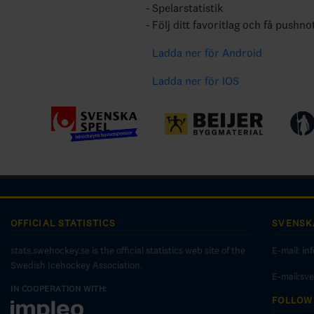
Spelarstatistik
Följ ditt favoritlag och få pushno
Ladda ner för Android
Ladda ner för IOS
OFFICIAL STATISTICS
SVENSK
stats.swehockey.se is the official statistics web site of the
E-mail:
in
Swedish Icehockey Association.
E-mail:sv
IN COOPERATION WITH:
FOLLOW