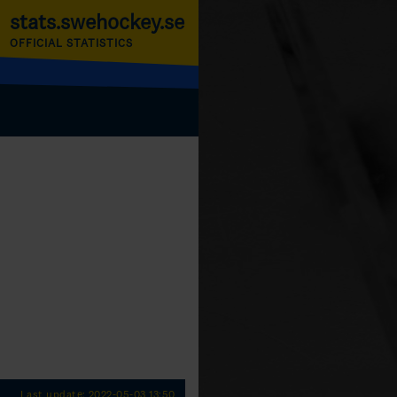
stats.swehockey.se
OFFICIAL STATISTICS
Last update: 2022-05-03 13:50