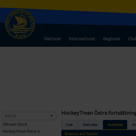
National
International
Regional
Clu
HockeyTrean Östra fortsättnin
Alltrean Östra
Live
Overview
Schedule
R
HockeyTrean Östra A
Schedule and Results