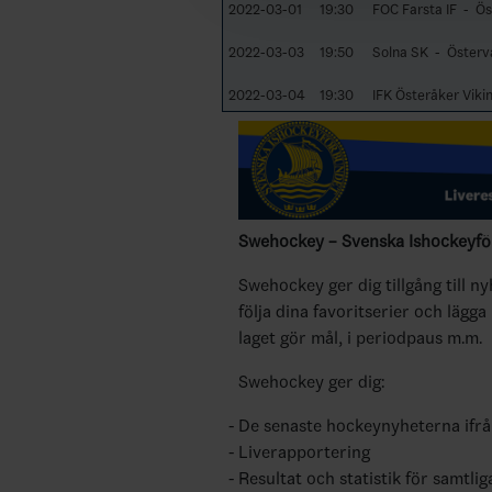
2022-03-01
19:30
FOC Farsta IF - Ös
2022-03-03
19:50
Solna SK - Östervå
2022-03-04
19:30
IFK Österåker Viki
Swehockey – Svenska Ishockeyför
Swehockey ger dig tillgång till n
följa dina favoritserier och lägga
laget gör mål, i periodpaus m.m.
Swehockey ger dig:
De senaste hockeynyheterna ifr
Liverapportering
Resultat och statistik för samtlig