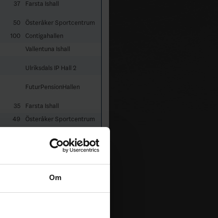
37
Farsta Ishall
50
Österåker Sportcentrum
100
Contigahallen
Vallentuna Ishall
Ulriksdals IP Hall 2
FuturPensionHallen
35
Farsta Ishall
49
Österåker Sportcentrum
43
Lundahallen
30
Vallentuna Ishall
FuturPensionHallen
Om
64
Contigahallen
68
Vallentuna Ishall
FuturPensionHallen