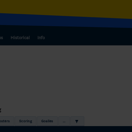
bs
Historical
Info
g
osters
Scoring
Goalies
...