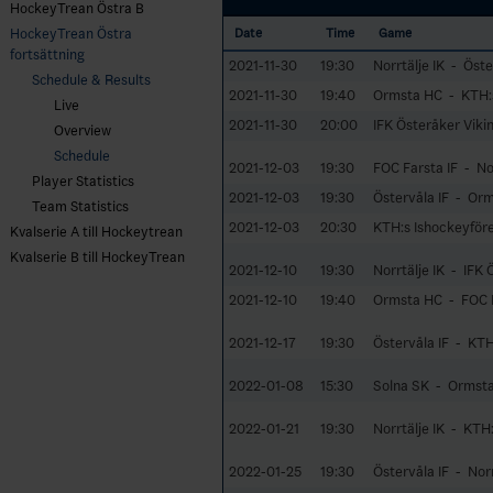
HockeyTrean Östra B
HockeyTrean Östra
Date
Time
Game
fortsättning
2021-11-30
19:30
Norrtälje IK - Öste
Schedule & Results
2021-11-30
19:40
Ormsta HC - KTH:s
Live
2021-11-30
20:00
IFK Österåker Viki
Overview
Schedule
2021-12-03
19:30
FOC Farsta IF - Nor
Player Statistics
2021-12-03
19:30
Östervåla IF - Or
Team Statistics
2021-12-03
20:30
KTH:s Ishockeyför
Kvalserie A till Hockeytrean
Kvalserie B till HockeyTrean
2021-12-10
19:30
Norrtälje IK - IFK
2021-12-10
19:40
Ormsta HC - FOC F
2021-12-17
19:30
Östervåla IF - KTH
2022-01-08
15:30
Solna SK - Ormst
2022-01-21
19:30
Norrtälje IK - KTH
2022-01-25
19:30
Östervåla IF - Norr