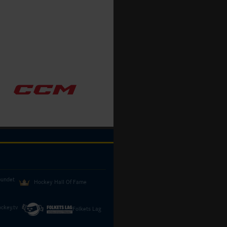
bundet
Hockey Hall Of Fame
ckey.tv
Folkets Lag