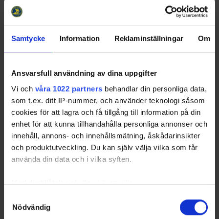
1
IK Oskarshamn
10
10
0
0
38
30
2
Vimmerby HC
10
7
1
2
54
22
Samtycke
Information
Reklaminställningar
Om
3
Gislaveds SK
10
5
0
5
-17
15
Ansvarsfull användning av dina uppgifter
4
Österstads IF
10
4
0
6
-11
12
Vi och
våra 1022 partners
behandlar din personliga data,
5
Alvesta SK/Växjö
10
2
2
6
-9
8
som t.ex. ditt IP-nummer, och använder teknologi såsom
LHC
cookies för att lagra och få tillgång till information på din
6
Värnamo GIK
10
0
1
9
-55
1
enhet för att kunna tillhandahålla personliga annonser och
innehåll, annons- och innehållsmätning, åskådarinsikter
och produktutveckling. Du kan själv välja vilka som får
använda din data och i vilka syften.
Swehockey – Svenska Ishockeyförbundets officiella app
Med din tillåtelse skulle vi även vilja:
Swehockey ger dig tillgång till nyheter, livebevakning
Samla in information om din geografiska plats som
Samtyckesval
och statistik för samtliga ishockeyserier som spelas i
Nödvändig
kan ha en noggrannhet på upp till flera meter
Sverige. Du kan följa dina favoritserier och lägga upp