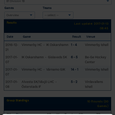
Games
Teams
Results
Last update: 2017-01-13
08:45
Date
Game
Result
Venue
2016-12-
Vimmerby HC - IK Oskarshamn
1 - 4
Vimmerby Ishall
21
2017-01-
IK Oskarshamn - Gislaveds SK
6 - 5
Be-Ge Hockey
07
Center
2017-01-
Vimmerby HC - Värnamo GIK
14 - 1
Vimmerby Ishall
07
2017-01-
Alvesta SK/Växjö LHC -
5 - 2
Virdavallens
08
Österstads IF
Ishall
Group Standings
10 Rounds (30
Games)
RK
GP
W
T
L
GD
TP
Team