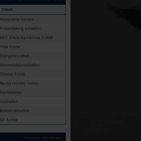
Venue
Husqvarna Garden
Frölundaborg Isstadion
NKT Arena Karlskrona A-Hall
Vida Arena
Stångebro Ishall
Himmelstalundshallen
Catena Arena
Be-Ge Hockey Center
Dackehallen
Stålhallen
Malmö Isstadion
SP Arena
11 Rounds (66 Games)