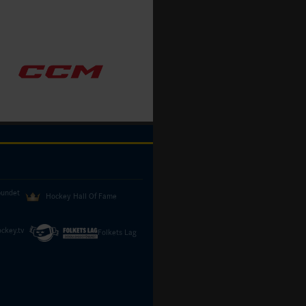
bundet
Hockey Hall Of Fame
ckey.tv
Folkets Lag