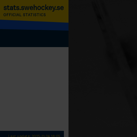
stats.swehockey.se
OFFICIAL STATISTICS
Last update: 2025-11-24 18:05