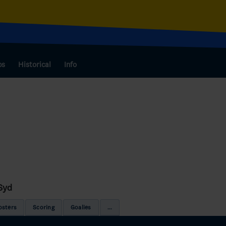
bs
Historical
Info
Syd
osters
Scoring
Goalies
...