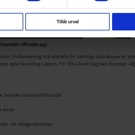
e för att anpassa innehållet och annonserna till användarna, tillh
vår trafik. Vi vidarebefordrar även sådana identifierare och anna
Tillåt urval
nnons- och analysföretag som vi samarbetar med. Dessa kan i sin
har tillhandahållit eller som de har samlat in när du har använt 
bundets officiella app
yheter, livebevakning och statistik för samtliga ishockeyserier so
 upp egna favoritlag i appen. För dina favoritlag kan du sedan väl
ån Svenska Ishockeyförbundet
a serier
tiser vid viktiga händelser