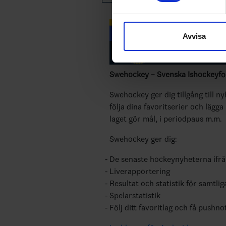
Vi använder enhetsidentifierar
sociala medier och analysera 
Avvisa
till de sociala medier och a
med annan information som du 
Swehockey – Svenska Ishockeyför
Swehockey ger dig tillgång till n
följa dina favoritserier och lägga
laget gör mål, i periodpaus m.m.
Swehockey ger dig:
De senaste hockeynyheterna ifr
Liverapportering
Resultat och statistik för samtlig
Spelarstatistik
Följ ditt favoritlag och få pushno