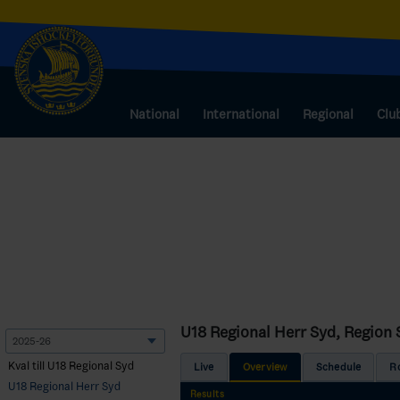
National
International
Regional
Clu
U18 Regional Herr Syd, Region 
Kval till U18 Regional Syd
Live
Overview
Schedule
R
U18 Regional Herr Syd
Results