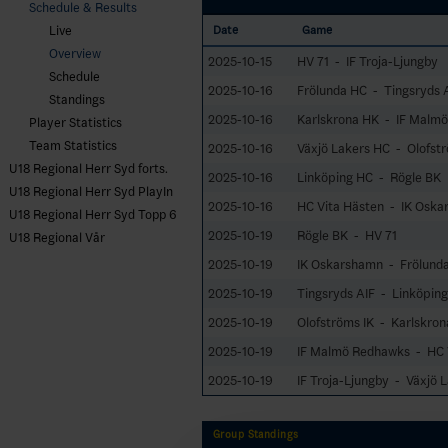
Schedule & Results
Live
Date
Game
Overview
2025-10-15
HV 71 - IF Troja-Ljungby
Schedule
2025-10-16
Frölunda HC - Tingsryds 
Standings
2025-10-16
Karlskrona HK - IF Malm
Player Statistics
Team Statistics
2025-10-16
Växjö Lakers HC - Olofstr
U18 Regional Herr Syd forts.
2025-10-16
Linköping HC - Rögle BK
U18 Regional Herr Syd PlayIn
2025-10-16
HC Vita Hästen - IK Osk
U18 Regional Herr Syd Topp 6
2025-10-19
Rögle BK - HV 71
U18 Regional Vår
2025-10-19
IK Oskarshamn - Frölund
2025-10-19
Tingsryds AIF - Linköpin
2025-10-19
Olofströms IK - Karlskro
2025-10-19
IF Malmö Redhawks - HC 
2025-10-19
IF Troja-Ljungby - Växjö 
Group Standings