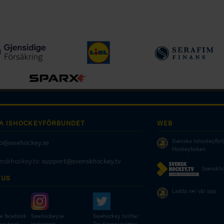
A ISHOCKEYFÖRBUNDET
WEB
Svenska Ishockeyför
fo@swehockey.se
Hockeyboken
enskhockey.tv:
support@svenskhockey.tv
Svenskho
 US
Ladda ner vår app
e facebook
Swehockeyse
Swehockey twitter