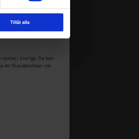
andahålla funktioner för
n information från din enhet
Tillåt alla
 tur kombinera informationen
deras tjänster.
m spelas i Sverige. Du kan
ja att få pushnotiser när