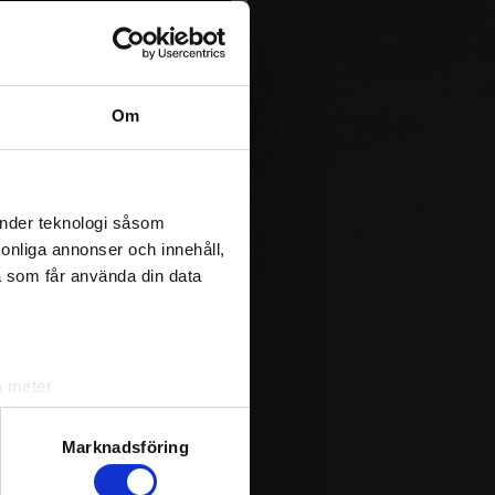
GWSW
GWSL
1
0
Om
1
0
2
0
änder teknologi såsom
rsonliga annonser och innehåll,
a som får använda din data
0
0
a meter
0
k)
0
ljsektionen
. Du kan ändra
Marknadsföring
0
2