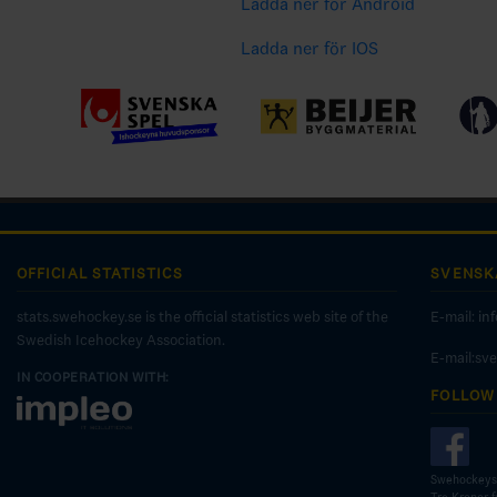
Ladda ner för Android
Ladda ner för IOS
OFFICIAL STATISTICS
SVENSK
stats.swehockey.se is the official statistics web site of the
E-mail:
in
Swedish Icehockey Association.
E-mail:sv
IN COOPERATION WITH:
FOLLOW
Swehockeys