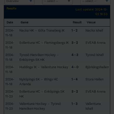
Results
Last update: 2024-12-
02 18:53
Date
Game
Result
Venue
2024-
Nacka HK - Göta Traneberg IK
1 - 2
Nacka Ishall
11-18
2024-
Sollentuna HC - Flemingsbergs IK
3 - 2
SVEAB Arena
11-18
2024-
Tyresö Hanviken Hockey -
4 - 3
Tyresö Ishall
11-18
Enköpings SK HK
2024-
Huddinge IK - Vallentuna Hockey
4 - 0
Björkängshallen
11-18
2024-
Nyköpings SK - Wings HC
1 - 4
Stora Hallen
11-18
Arlanda
2024-
Sollentuna HC - Enköpings SK
3 - 2
SVEAB Arena
11-23
HK
2024-
Vallentuna Hockey - Tyresö
1 - 3
Vallentuna
11-23
Hanviken Hockey
Ishall