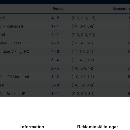
Result
Spectator
s IF
4 - 2
(0-0, 3-0, 1-2)
9
 - Kallhälls IF
1 - 7
(1-1, 0-4, 0-2)
7
fred
4 - 1
(2-0, 0-0, 2-1)
åker Vikings HC
2 - 5
(1-1, 0-3, 1-1)
4
eråker Vikings HC
4 - 2
(1-1, 1-0, 2-1)
9
F
5 - 4
(1-1, 4-1, 0-2)
F
2 - 5
(1-0, 0-3, 1-2)
3
C - IFK Mariefred
3 - 2
(1-0, 1-0, 1-2)
5
s IF
8 - 3
(1-0, 3-1, 4-2)
6
C - Brinkens IF
3 - 4
(0-2, 0-1, 3-1)
5
åker Vikings HC
5 - 0
(2-0, 1-0, 2-0)
fred
3 - 5
(0-2, 2-1, 1-2)
3
Information
Reklaminställningar