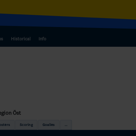
bs
Historical
Info
egion Öst
osters
Scoring
Goalies
...