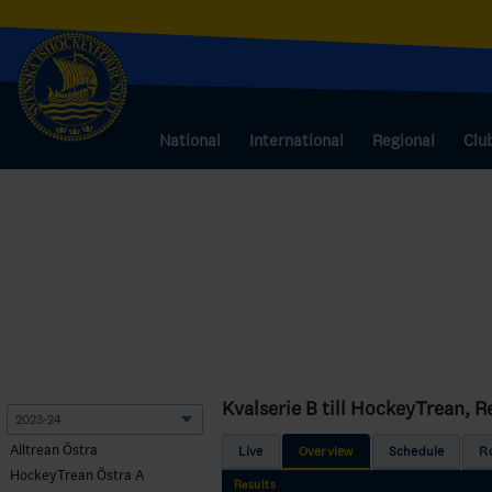
National
International
Regional
Clu
Kvalserie B till HockeyTrean, R
Alltrean Östra
Live
Overview
Schedule
R
HockeyTrean Östra A
Results