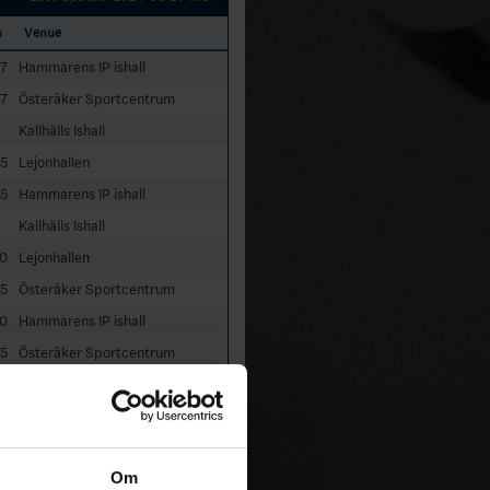
s
Venue
7
Hammarens IP ishall
7
Österåker Sportcentrum
Kallhälls Ishall
5
Lejonhallen
5
Hammarens IP ishall
Kallhälls Ishall
0
Lejonhallen
5
Österåker Sportcentrum
0
Hammarens IP ishall
5
Österåker Sportcentrum
Kallhälls Ishall
0
Lejonhallen
Om
6 Rounds (12 Games)