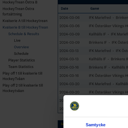
HockeyTrean Östra B
HockeyTrean Östra
Date
Game
fortsättning
2024-03-06
IFK Mariefred - Brinken
Kvalserie A till Hockeytrean
2024-03-06
IFK Österåker Vikings HC
Kvalserie B till HockeyTrean
Schedule & Results
2024-03-09
Kallhälls IF - IFK Marie
Live
2024-03-09
Brinkens IF - IFK Öster
Overview
2024-03-13
IFK Mariefred - IFK Öst
Schedule
2024-03-13
Kallhälls IF - Brinkens I
Player Statistics
Team Statistics
2024-03-16
Brinkens IF - Kallhälls I
Play off 1 till kvalserie till
2024-03-16
IFK Österåker Vikings H
HockeyTvåan
2024-03-20
IFK Mariefred - Kallhäll
Play off 2 till kvalserie till
Hockeytvåan
2024-03-20
IFK Österåker Vikings H
2024-03-23
Kallhälls IF - IFK Öster
2024-03-23
Brinkens IF - IFK Marie
Group Standings
Samtycke