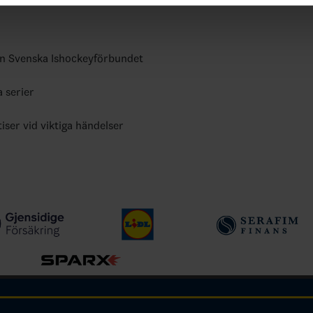
ån Svenska Ishockeyförbundet
a serier
tiser vid viktiga händelser