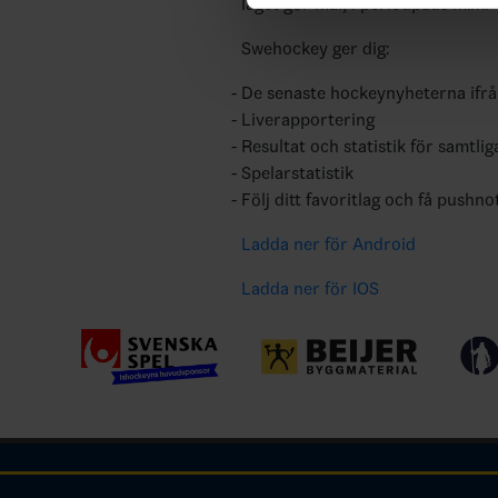
laget gör mål, i periodpaus m.m.
Swehockey ger dig:
De senaste hockeynyheterna ifr
Liverapportering
Resultat och statistik för samtlig
Spelarstatistik
Följ ditt favoritlag och få pushno
Ladda ner för Android
Ladda ner för IOS