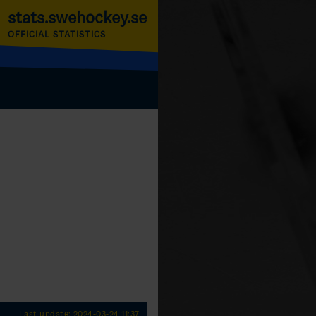
stats.swehockey.se
OFFICIAL STATISTICS
Last update: 2024-03-24 11:37