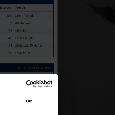
ectators
Venue
189
Gnesta Ishall
50
Ältahallen
65
Allhallen
40
Farsta Ishall
43
Ulriksdals IP Hall 2
79
Folkets Hall
14 Rounds (42 Games)
GWSW
GWSL
0
0
Om
0
2