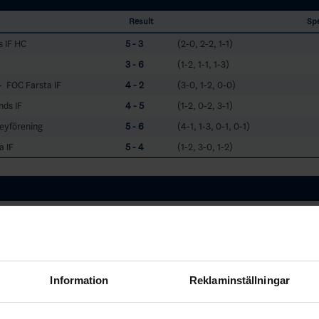
Result
Sp
 IF HC
5 - 3
(2-0, 2-2, 1-1)
3 - 6
(1-2, 1-1, 1-3)
 FOC Farsta IF
4 - 2
(3-0, 1-2, 0-0)
nds IF
4 - 5
(1-2, 0-2, 3-1)
eyförening
5 - 6
(4-1, 1-3, 0-1, 0-1)
a IF
5 - 4
(1-2, 3-0, 1-2)
W
T
L
GF:GA (GD)
TP
OTW
OTL
2
3
49:42 (7)
24
1
1
0
3
3
51:42 (9)
23
1
1
1
Information
Reklaminställningar
2
4
55:45 (10)
22
2
0
0
3
4
45:44 (1)
18
0
1
0