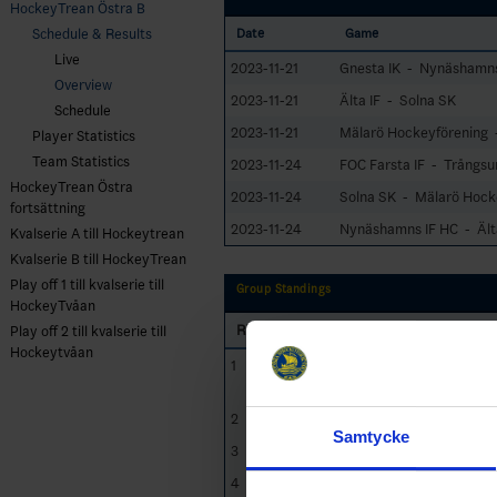
HockeyTrean Östra B
Schedule & Results
Date
Game
Live
2023-11-21
Gnesta IK - Nynäshamns
Overview
2023-11-21
Älta IF - Solna SK
Schedule
2023-11-21
Mälarö Hockeyförening -
Player Statistics
Team Statistics
2023-11-24
FOC Farsta IF - Trångsu
HockeyTrean Östra
2023-11-24
Solna SK - Mälarö Hock
fortsättning
2023-11-24
Nynäshamns IF HC - Ält
Kvalserie A till Hockeytrean
Kvalserie B till HockeyTrean
Play off 1 till kvalserie till
Group Standings
HockeyTvåan
RK
GP
Team
Play off 2 till kvalserie till
Hockeytvåan
1
Mälarö
12
7
Hockeyförening
2
Gnesta IK
12
6
Samtycke
3
Trångsunds IF
12
6
4
Älta IF
12
5