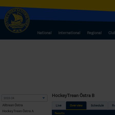
National
International
Regional
Clu
HockeyTrean Östra B
Alltrean Östra
Live
Overview
Schedule
R
HockeyTrean Östra A
Results