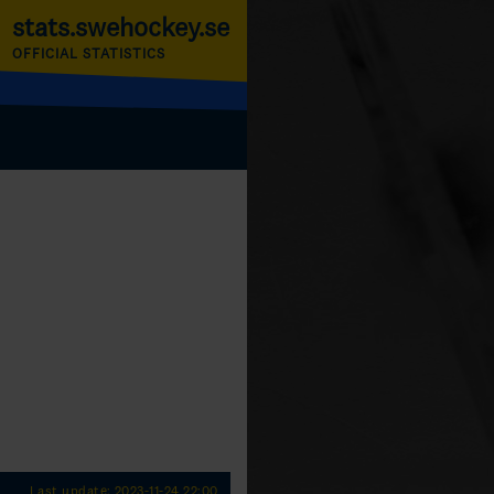
stats.swehockey.se
OFFICIAL STATISTICS
Last update: 2023-11-24 22:00