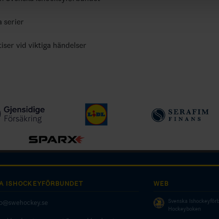
a serier
tiser vid viktiga händelser
A ISHOCKEYFÖRBUNDET
WEB
Svenska Ishockeyför
fo@swehockey.se
Hockeyboken