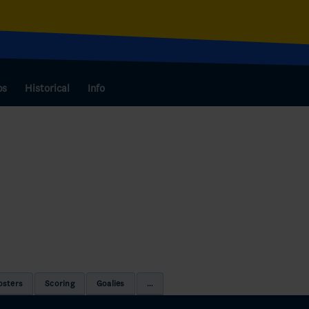
bs
Historical
Info
osters
Scoring
Goalies
...