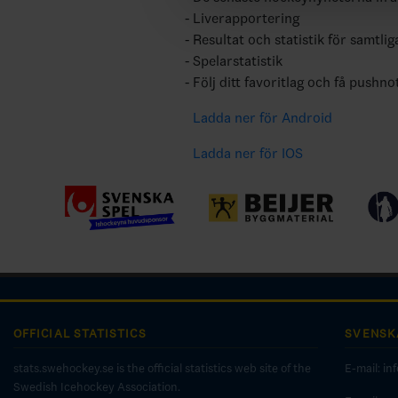
Liverapportering
Resultat och statistik för samtlig
Spelarstatistik
Följ ditt favoritlag och få pushno
Ladda ner för Android
Ladda ner för IOS
OFFICIAL STATISTICS
SVENSK
stats.swehockey.se is the official statistics web site of the
E-mail:
in
Swedish Icehockey Association.