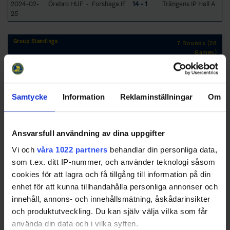
2024-02-
Örebro HUF - Forshaga IF
14 - 1
Trängens IP Hall A
25
Group Standings
7 Rounds (28
Games)
RK
GP
W
T
L
GD
TP
Team
1
Lindlövens IF
7
6
1
0
44
22
Samtycke
Information
Reklaminställningar
Om
2
Örebro HUF
7
5
0
2
25
18
Ansvarsfull användning av dina uppgifter
3
IFK Arboga
7
5
0
2
12
16
Vi och
våra 1022 partners
behandlar din personliga data,
som t.ex. ditt IP-nummer, och använder teknologi såsom
cookies för att lagra och få tillgång till information på din
4
Sunne IK
7
3
2
2
3
13
enhet för att kunna tillhandahålla personliga annonser och
5
Viking HC
7
2
2
3
1
13
innehåll, annons- och innehållsmätning, åskådarinsikter
6
Forshaga IF
7
3
0
4
-23
10
och produktutveckling. Du kan själv välja vilka som får
7
Kumla Hockey
7
0
2
5
-27
2
använda din data och i vilka syften.