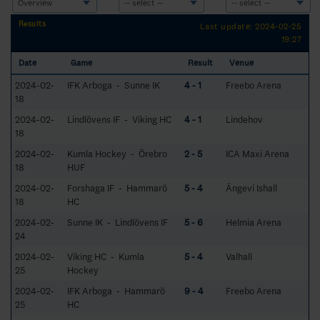
Results
Last update: 2024-02-25
19:27
Date
Game
Result
Venue
2024-02-
IFK Arboga - Sunne IK
4 - 1
Freebo Arena
18
2024-02-
Lindlövens IF - Viking HC
4 - 1
Lindehov
18
2024-02-
Kumla Hockey - Örebro
2 - 5
ICA Maxi Arena
18
HUF
2024-02-
Forshaga IF - Hammarö
5 - 4
Ängevi Ishall
18
HC
2024-02-
Sunne IK - Lindlövens IF
5 - 6
Helmia Arena
24
2024-02-
Viking HC - Kumla
5 - 4
Valhall
25
Hockey
2024-02-
IFK Arboga - Hammarö
9 - 4
Freebo Arena
25
HC