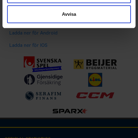
information som du har tillhandahållit eller som de har
Spelarstatistik
samlat in när du har använt deras tjänster.
Följ ditt favoritlag och få pushnotiser vid viktiga
Avvisa
händelser
Ladda ner för Android
Ladda ner för IOS