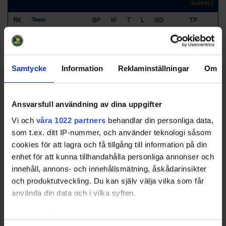
Games)
RK
GP
W
T
L
GD
TP
Team
1
IF Malmö
12
10
1
1
50
31
Redhawks
Samtycke
Information
Reklaminställningar
Om
2
Tingsryds AIF
12
7
1
4
20
23
3
Karlskrona HK
12
7
1
4
13
23
Ansvarsfull användning av dina uppgifter
4
HC Vita Hästen
12
5
2
5
-13
19
Vi och
våra 1022 partners
behandlar din personliga data,
5
IF Troja-Ljungby
12
4
2
6
-4
16
som t.ex. ditt IP-nummer, och använder teknologi såsom
cookies för att lagra och få tillgång till information på din
enhet för att kunna tillhandahålla personliga annonser och
6
Olofströms IK
12
3
3
6
-16
12
innehåll, annons- och innehållsmätning, åskådarinsikter
7
Kungälvs IK
12
0
2
10
-50
2
och produktutveckling. Du kan själv välja vilka som får
använda din data och i vilka syften.
Med din tillåtelse skulle vi även vilja: