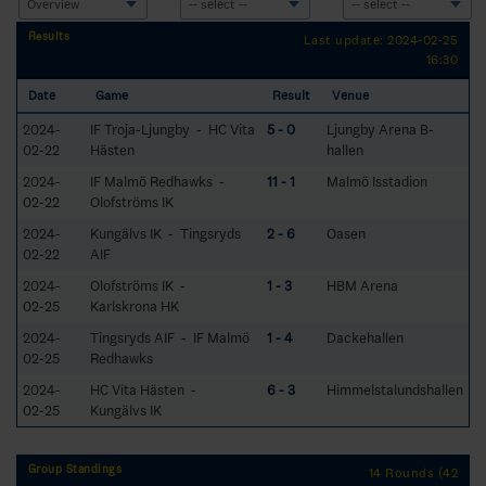
Results
Last update: 2024-02-25
16:30
Date
Game
Result
Venue
2024-
IF Troja-Ljungby - HC Vita
5 - 0
Ljungby Arena B-
02-22
Hästen
hallen
2024-
IF Malmö Redhawks -
11 - 1
Malmö Isstadion
02-22
Olofströms IK
2024-
Kungälvs IK - Tingsryds
2 - 6
Oasen
02-22
AIF
2024-
Olofströms IK -
1 - 3
HBM Arena
02-25
Karlskrona HK
2024-
Tingsryds AIF - IF Malmö
1 - 4
Dackehallen
02-25
Redhawks
2024-
HC Vita Hästen -
6 - 3
Himmelstalundshallen
02-25
Kungälvs IK
Group Standings
14 Rounds (42