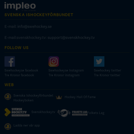
SVENSKA ISHOCKEYFÖRBUNDET
E-mail:
info@swehockey.se
E-mail:svenskhockey.tv:
support@svenskhockey.tv
FOLLOW US
Swehockeyse facebook
Swehockeyse Instagram
Swehockey twitter
Tre Kronor facebook
Tre Kronor instagram
Tre Kronor twitter
WEB
Svenska Ishockeyförbundet
Hockey Hall Of Fame
Hockeyboken
Svenskhockey.tv
Folkets Lag
Ladda ner vår app