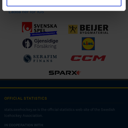
Ladda ner för Android
Ladda ner för IOS
OFFICIAL STATISTICS
stats.swehockey.se is the official statistics web site of the Swedish
Icehockey Association.
IN COOPERATION WITH: