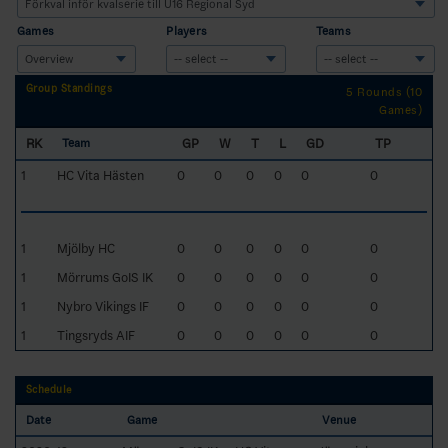
Games
Players
Teams
Group Standings
5 Rounds (10
Games)
RK
GP
W
T
L
GD
TP
Team
1
HC Vita Hästen
0
0
0
0
0
0
1
Mjölby HC
0
0
0
0
0
0
1
Mörrums GoIS IK
0
0
0
0
0
0
1
Nybro Vikings IF
0
0
0
0
0
0
1
Tingsryds AIF
0
0
0
0
0
0
Schedule
Date
Game
Venue