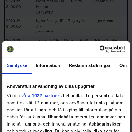
2020-12-
Mörrums GoIS IK - HC Vita
Jössarinken
31 00:00
Hästen
Cancelled
2020-12-
Nybro Vikings IF - Tingsryds
Liljas Arena
31 00:00
AIF
Cancelled
2020-12-
Tingsryds AIF - Mörrums GoIS
Nelson Garden
31 00:01
IK
Arena
Cancelled
2020-12-
HC Vita Hästen - Mjölby HC
Stallet Norrköping
Samtycke
Information
Reklaminställningar
Om
31 00:01
Cancelled
2020-12-
Mjölby HC - Mörrums GoIS IK
ProTrain Arena
31 00:02
Cancelled
Ansvarsfull användning av dina uppgifter
2020-12-
Nybro Vikings IF - HC Vita
Liljas Arena
31 00:02
Hästen
Vi och
våra 1022 partners
behandlar din personliga data,
Cancelled
som t.ex. ditt IP-nummer, och använder teknologi såsom
2020-12-
Mjölby HC - Tingsryds AIF
ProTrain Arena
cookies för att lagra och få tillgång till information på din
31 00:03
Cancelled
enhet för att kunna tillhandahålla personliga annonser och
2020-12-
Mörrums GoIS IK - Nybro
Jössarinken
innehåll, annons- och innehållsmätning, åskådarinsikter
31 00:03
Vikings IF
och produktutveckling. Du kan själv välja vilka som får