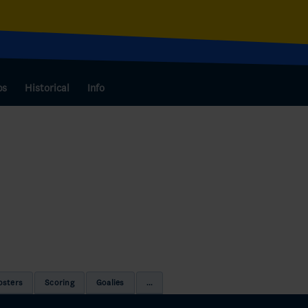
bs
Historical
Info
osters
Scoring
Goalies
...