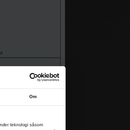
d
57
100
Om
100
nd
änder teknologi såsom