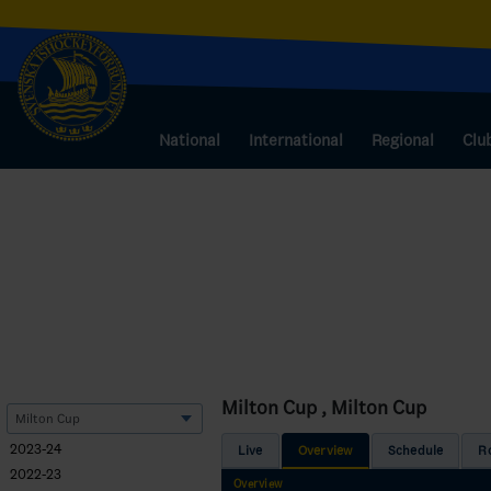
National
International
Regional
Clu
Milton Cup , Milton Cup
2023-24
Live
Overview
Schedule
R
2022-23
Overview