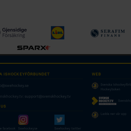
A ISHOCKEYFÖRBUNDET
WEB
Svenska Ishockeyför
fo@swehockey.se
Hockeyboken
enskhockey.tv:
support@svenskhockey.tv
Svenskho
 US
Ladda ner vår app
e facebook
Swehockeyse
Swehockey twitter