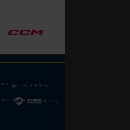
bundet
Hockey Hall Of Fame
ckey.tv
Folkets Lag