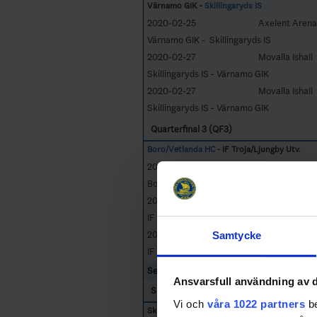
Värnamo GIK -
Skillingaryds IS
2020-02-25
Axelent Arena
Värnamo GIK - Skillingaryds IS
2020-02-27
Movalla Ishall
Skillingaryds IS - Värnamo GIK
2020-02-27
Movalla Ishall
Skillingaryds IS - Värnamo GIK
Quarterfinal 3 (QF3)
Boro/Vetlanda HC
- IF Troja/Ljungby Utv.
2020-02-25
Hydro Arena
Boro/Vetlanda HC - IF Troja/Ljungby Utv.
2020-03-01
Ljungby Arena
IF Troja/Ljungby Utv. - Boro/Vetlanda HC
2020-03-01
Ljungby Arena
Samtycke
IF Troja/Ljungby Utv. - Boro/Vetlanda HC
Semifinals
Ansvarsfull användning av d
Semifinal 1 (SF1)
Vi och
våra 1022 partners
be
Skillingaryds IS -
Tingsryds AIF Utv.