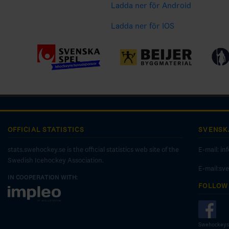
Ladda ner för Android
Ladda ner för IOS
OFFICIAL STATISTICS
SVENSK
stats.swehockey.se is the official statistics web site of the
E-mail:
in
Swedish Icehockey Association.
E-mail:sv
IN COOPERATION WITH:
FOLLOW
Swehockeys