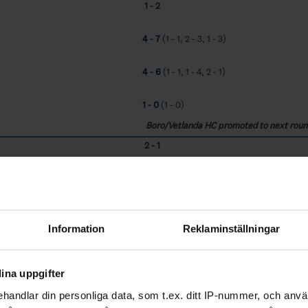
1 - 2
4 - 7
(1 - 1, 2 - 3, 1 - 3)
4 - 6
(1 - 1, 1 - 4, 2 - 1)
1 - 0
(1 - 0)
Boro/Vetlanda HC promoted to next roun
2 - 1
10 - 4
(1 - 1, 5 - 2, 4 - 1)
 A-hallen
5 - 4
(1 - 1, 1 - 3, 2 - 0, 1 - 0)
 A-hallen
Information
Reklaminställningar
0 - 1
(0 - 0, 0 - 1)
ina uppgifter
Tingsryds AIF Utv. promoted to next rou
handlar din personliga data, som t.ex. ditt IP-nummer, och anv
1 - 2