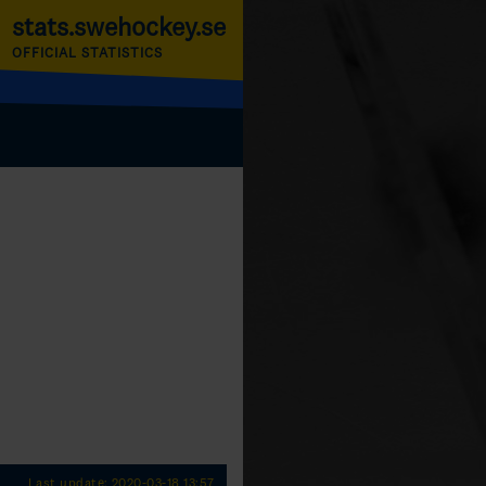
stats.swehockey.se
OFFICIAL STATISTICS
Last update: 2020-03-18 13:57