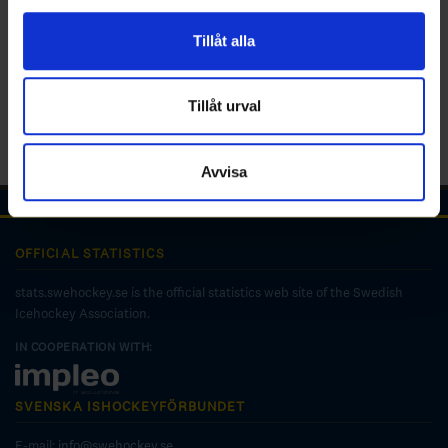
för sociala medier och analysera vår trafik. Vi
vidarebefordrar även sådana identifierare och annan
Tillåt alla
information från din enhet till de sociala medier och
annons- och analysföretag som vi samarbetar med.
Dessa kan i sin tur kombinera informationen med annan
Tillåt urval
information som du har tillhandahållit eller som de har
samlat in när du har använt deras tjänster.
Avvisa
OFFICIAL STATISTICS
stats.swehockey.se is the official statistics web site of the Swedish
Icehockey Association.
IN COOPERATION WITH:
SVENSKA ISHOCKEYFÖRBUNDET
E-mail:
info@swehockey.se