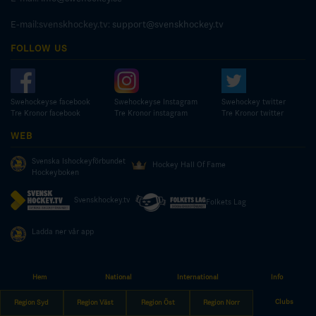
E-mail:svenskhockey.tv:
support@svenskhockey.tv
FOLLOW US
Swehockeyse facebook
Swehockeyse Instagram
Swehockey twitter
Tre Kronor facebook
Tre Kronor instagram
Tre Kronor twitter
WEB
Svenska Ishockeyförbundet
Hockey Hall Of Fame
Hockeyboken
Svenskhockey.tv
Folkets Lag
Ladda ner vår app
Hem
National
International
Info
© COPYRIGHT SWEDISH ICE HOCKEY ASSOCIATION
Clubs
Region Syd
Region Väst
Region Öst
Region Norr