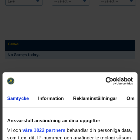
Games
No Games today..
Samtycke
Information
Reklaminställningar
Om
Swehockey – Svenska Ishockeyförbundets officiella app
Ansvarsfull användning av dina uppgifter
Vi och
våra 1022 partners
behandlar din personliga data,
Swehockey ger dig tillgång till nyheter, livebevakning
som t.ex. ditt IP-nummer, och använder teknologi såsom
och statistik för samtliga ishockeyserier som spelas i