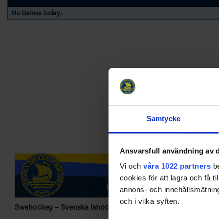
No Games today..
Samtycke
Ansvarsfull användning av d
Vi och
våra 1022 partners
be
cookies för att lagra och få t
annons- och innehållsmätning
och i vilka syften.
Swehockey – Svenska Ishockeyförbundets officiella app