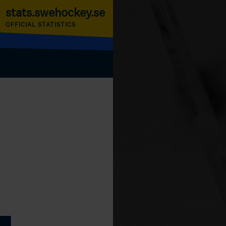
stats.swehockey.se
OFFICIAL STATISTICS