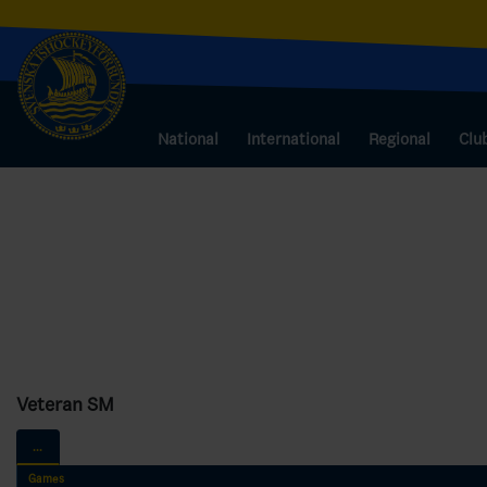
National
International
Regional
Clu
Veteran SM
...
Games