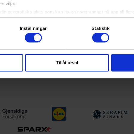
n vilja:
atistik för samtliga ishockeyserier som spelas i Sverige. Du kan
n. För dina favoritlag kan du sedan välja att få pushnotiser när
din geografiska plats som kan ha en noggrannhet på upp till fler
om att aktivt skanna den för specifika kännetecken (fingeravtryc
rsonliga uppgifter behandlas och ställ in dina preferenser i
deta
Inställningar
Statistik
ke när som helst från cookie-förklaringen.
det
e för att anpassa innehållet och annonserna till användarna, tillh
vår trafik. Vi vidarebefordrar även sådana identifierare och anna
Tillåt urval
nnons- och analysföretag som vi samarbetar med. Dessa kan i sin
har tillhandahållit eller som de har samlat in när du har använt 