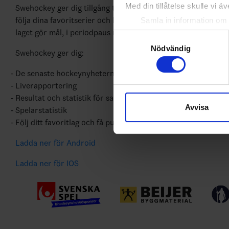
Med din tillåtelse skulle vi äve
Swehockey ger dig tillgång till nyheter, livebevakning och st
följa dina favoritserier och lägga upp egna favoritlag i appe
Samla in information om 
laget gör mål, i periodpaus m.m.
Identifiera din enhet gen
Samtyckesval
Ta reda på mer om hur dina pe
Nödvändig
Swehockey ger dig:
eller dra tillbaka ditt samtyc
De senaste hockeynyheterna ifrån Svenska Ishockeyförbun
Vi använder enhetsidentifierar
Liverapportering
sociala medier och analysera 
Resultat och statistik för samtliga serier
Avvisa
till de sociala medier och a
Spelarstatistik
med annan information som du 
Följ ditt favoritlag och få pushnotiser vid viktiga händelser
Ladda ner för Android
Ladda ner för IOS