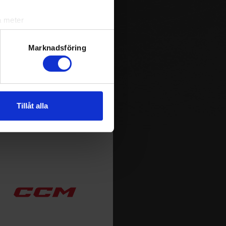
a meter
k)
ljsektionen
. Du kan ändra
Marknadsföring
andahålla funktioner för
n information från din enhet
Tillåt alla
 tur kombinera informationen
deras tjänster.