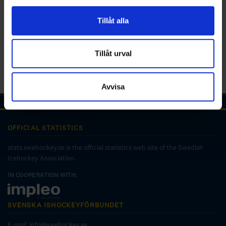
för sociala medier och analysera vår trafik. Vi
vidarebefordrar även sådana identifierare och annan
Tillåt alla
information från din enhet till de sociala medier och
annons- och analysföretag som vi samarbetar med.
Dessa kan i sin tur kombinera informationen med annan
Tillåt urval
information som du har tillhandahållit eller som de har
samlat in när du har använt deras tjänster.
Avvisa
OFFICIAL STATISTICS
stats.swehockey.se is the official statistics web site of the Swedish
Icehockey Association.
IN COOPERATION WITH:
SVENSKA ISHOCKEYFÖRBUNDET
E-mail:
info@swehockey.se