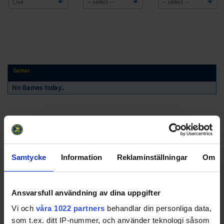
Games
No Games today..
Samtycke
Information
Reklaminställningar
Om
Swehockey – Svenska Ishockeyförbundets officiella app
Ansvarsfull användning av dina uppgifter
Vi och
våra 1022 partners
behandlar din personliga data,
Swehockey ger dig tillgång till nyheter, livebevakning
som t.ex. ditt IP-nummer, och använder teknologi såsom
och statistik för samtliga ishockeyserier som spelas i