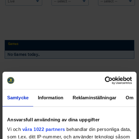
Games
No Games today..
Samtycke
Information
Reklaminställningar
Om
Swehockey – Svenska Ishockeyförbundets officiella app
Ansvarsfull användning av dina uppgifter
Vi och
våra 1022 partners
behandlar din personliga data,
Swehockey ger dig tillgång till nyheter, livebevakning
som t.ex. ditt IP-nummer, och använder teknologi såsom
och statistik för samtliga ishockeyserier som spelas i