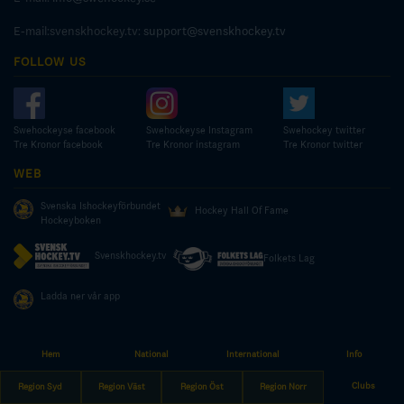
E-mail:svenskhockey.tv:
support@svenskhockey.tv
FOLLOW US
Swehockeyse facebook
Swehockeyse Instagram
Swehockey twitter
Tre Kronor facebook
Tre Kronor instagram
Tre Kronor twitter
WEB
Svenska Ishockeyförbundet
Hockey Hall Of Fame
Hockeyboken
Svenskhockey.tv
Folkets Lag
Ladda ner vår app
Hem
National
International
Info
© COPYRIGHT SWEDISH ICE HOCKEY ASSOCIATION
Clubs
Region Syd
Region Väst
Region Öst
Region Norr