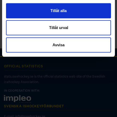
för sociala medier och analysera vår trafik. Vi
vidarebefordrar även sådana identifierare och annan
Tillåt alla
information från din enhet till de sociala medier och
annons- och analysföretag som vi samarbetar med.
Dessa kan i sin tur kombinera informationen med annan
Tillåt urval
information som du har tillhandahållit eller som de har
samlat in när du har använt deras tjänster.
Avvisa
OFFICIAL STATISTICS
stats.swehockey.se is the official statistics web site of the Swedish
Icehockey Association.
IN COOPERATION WITH:
SVENSKA ISHOCKEYFÖRBUNDET
E-mail:
info@swehockey.se