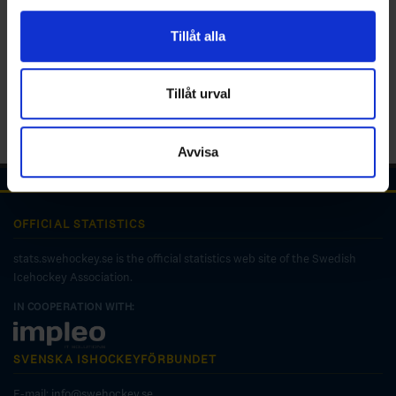
för sociala medier och analysera vår trafik. Vi
vidarebefordrar även sådana identifierare och annan
Tillåt alla
information från din enhet till de sociala medier och
annons- och analysföretag som vi samarbetar med.
Dessa kan i sin tur kombinera informationen med annan
Tillåt urval
information som du har tillhandahållit eller som de har
samlat in när du har använt deras tjänster.
Avvisa
OFFICIAL STATISTICS
stats.swehockey.se is the official statistics web site of the Swedish
Icehockey Association.
IN COOPERATION WITH:
SVENSKA ISHOCKEYFÖRBUNDET
E-mail:
info@swehockey.se