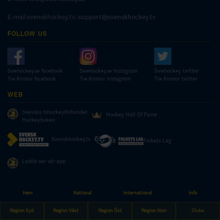
E-mail:svenskhockey.tv:
support@svenskhockey.tv
FOLLOW US
Swehockeyse facebook
Swehockeyse Instagram
Swehockey twitter
Tre Kronor facebook
Tre Kronor instagram
Tre Kronor twitter
WEB
Svenska Ishockeyförbundet
Hockey Hall Of Fame
Hockeyboken
Svenskhockey.tv
Folkets Lag
Ladda ner vår app
Hem
National
International
Info
© COPYRIGHT SWEDISH ICE HOCKEY ASSOCIATION
Region Syd
Region Väst
Region Öst
Region Norr
Clubs