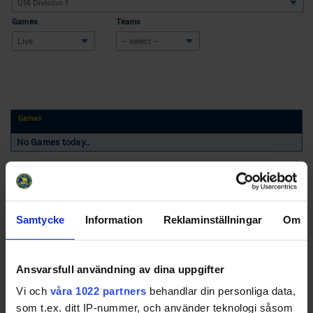
Games
Teams
Games
No Games today..
Samtycke
Information
Reklaminställningar
Om
Swehockey – Svenska Ishockeyförbundets officiella app
Ansvarsfull användning av dina uppgifter
Vi och
våra 1022 partners
behandlar din personliga data,
Swehockey ger dig tillgång till nyheter, livebevakning
som t.ex. ditt IP-nummer, och använder teknologi såsom
och statistik för samtliga ishockeyserier som spelas i