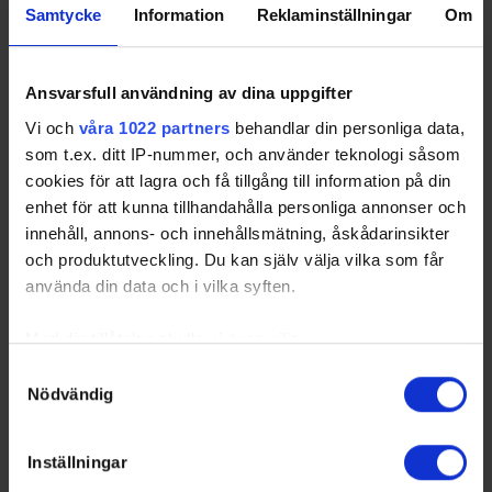
Samtycke
Information
Reklaminställningar
Om
4
Sunne IK
12
4
2
6
0
14
5
Kils AIK
12
4
1
7
-24
13
6
Grums IK
12
4
1
7
-28
13
Ansvarsfull användning av dina uppgifter
7
Örebro HU
12
1
1
10
-23
4
Vi och
våra 1022 partners
behandlar din personliga data,
som t.ex. ditt IP-nummer, och använder teknologi såsom
cookies för att lagra och få tillgång till information på din
enhet för att kunna tillhandahålla personliga annonser och
innehåll, annons- och innehållsmätning, åskådarinsikter
Swehockey – Svenska Ishockeyförbundets officiella app
och produktutveckling. Du kan själv välja vilka som får
använda din data och i vilka syften.
Swehockey ger dig tillgång till nyheter, livebevakning
och statistik för samtliga ishockeyserier som spelas i
Med din tillåtelse skulle vi även vilja:
Sverige. Du kan följa dina favoritserier och lägga upp
Samla in information om din geografiska plats som
Samtyckesval
egna favoritlag i appen. För dina favoritlag kan du
Nödvändig
kan ha en noggrannhet på upp till flera meter
sedan välja att få pushnotiser när laget gör mål, i
Identifiera din enhet genom att aktivt skanna den för
periodpaus m.m.
specifika kännetecken (fingeravtryck)
Inställningar
Swehockey ger dig:
Ta reda på mer om hur dina personliga uppgifter