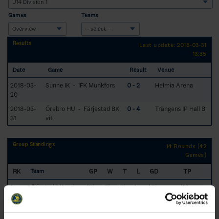
Games
Teams
Results
Last update: 2018-03-31
13:35
Date
Game
Result
Venue
2018-03-
Sunne IK - IFK Munkfors
0 - 2
Helmia Arena
20
2018-03-
Örebro HU - Färjestad BK
0 - 4
Trängens IP Hall B
31
vit
Group Standings
14 Rounds (42
Games)
RK
GP
W
T
L
GD
TP
Team
1
Färjestad BK grön
12
9
2
1
46
29
2
IFK Munkfors
12
7
3
2
10
25
3
Färjestad BK vit
12
7
2
3
19
23