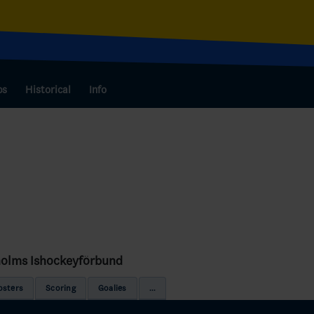
bs
Historical
Info
holms Ishockeyförbund
osters
Scoring
Goalies
...