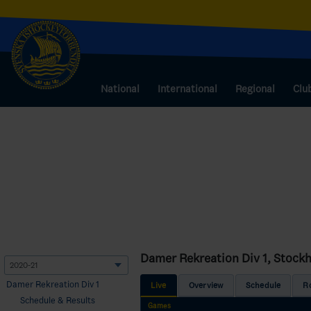
National
International
Regional
Clu
Damer Rekreation Div 1, Stock
Damer Rekreation Div 1
Live
Overview
Schedule
R
Schedule & Results
Games