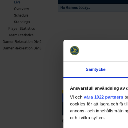
Live
No Games today..
Overview
Schedule
Standings
Player Statistics
Team Statistics
Damer Rekreation Div 2
Damer Rekreation Div 3
Samtycke
Ansvarsfull användning av d
Vi och
våra 1022 partners
be
cookies för att lagra och få t
annons- och innehållsmätning
och i vilka syften.
Swehockey – Svenska Ishockeyför