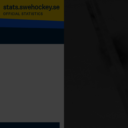
stats.swehockey.se
OFFICIAL STATISTICS