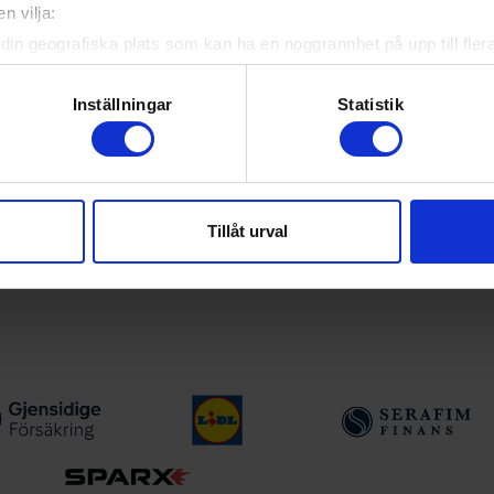
n vilja:
yheter, livebevakning och statistik för samtliga ishockeyserier so
 upp egna favoritlag i appen. För dina favoritlag kan du sedan väl
din geografiska plats som kan ha en noggrannhet på upp till fler
om att aktivt skanna den för specifika kännetecken (fingeravtryc
rsonliga uppgifter behandlas och ställ in dina preferenser i
deta
Inställningar
Statistik
ke när som helst från cookie-förklaringen.
ån Svenska Ishockeyförbundet
e för att anpassa innehållet och annonserna till användarna, tillh
vår trafik. Vi vidarebefordrar även sådana identifierare och anna
a serier
Tillåt urval
nnons- och analysföretag som vi samarbetar med. Dessa kan i sin
har tillhandahållit eller som de har samlat in när du har använt 
tiser vid viktiga händelser