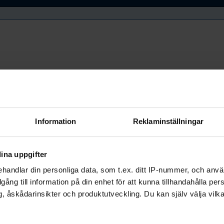
Information
Reklaminställningar
ina uppgifter
handlar din personliga data, som t.ex. ditt IP-nummer, och anv
illgång till information på din enhet för att kunna tillhandahålla pe
, åskådarinsikter och produktutveckling. Du kan själv välja vilk
bundets officiella app