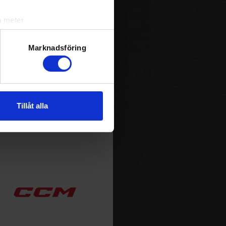
m spelas i Sverige. Du kan
ja att få pushnotiser när
a meter
k)
ljsektionen
. Du kan ändra
Marknadsföring
andahålla funktioner för
n information från din enhet
Tillåt alla
 tur kombinera informationen
deras tjänster.