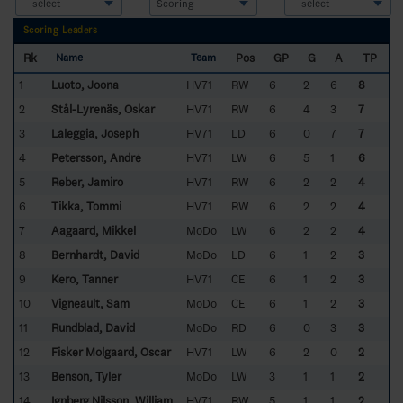
Scoring Leaders
Rk
Pos
GP
G
A
TP
Name
Team
1
Luoto, Joona
HV71
RW
6
2
6
8
2
Stål-Lyrenäs, Oskar
HV71
RW
6
4
3
7
3
Laleggia, Joseph
HV71
LD
6
0
7
7
4
Petersson, André
HV71
LW
6
5
1
6
5
Reber, Jamiro
HV71
RW
6
2
2
4
6
Tikka, Tommi
HV71
RW
6
2
2
4
7
Aagaard, Mikkel
MoDo
LW
6
2
2
4
8
Bernhardt, David
MoDo
LD
6
1
2
3
9
Kero, Tanner
HV71
CE
6
1
2
3
10
Vigneault, Sam
MoDo
CE
6
1
2
3
11
Rundblad, David
MoDo
RD
6
0
3
3
12
Fisker Molgaard, Oscar
HV71
LW
6
2
0
2
13
Benson, Tyler
MoDo
LW
3
1
1
2
14
Ignberg Nilsson, William
HV71
RW
5
1
1
2