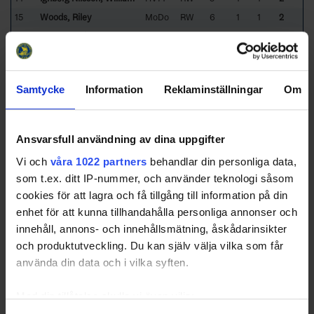
15
Woods, Riley
MoDo
RW
6
1
1
2
16
Ang, Jonathan
HV71
RW
6
1
1
2
17
Pettersson, Oscar
MoDo
RW
6
1
1
2
Berglund, Victor
MoDo
RD
6
1
1
2
Samtycke
Information
Reklaminställningar
Om
19
Brännström, Isac
HV71
RW
6
0
2
2
20
Olofsson, Jesper
MoDo
RW
6
0
2
2
21
Lenc, Radan
HV71
RW
6
0
2
2
Ansvarsfull användning av dina uppgifter
22
Ohlsson, Sebastian
MoDo
LW
5
1
0
1
Vi och
våra 1022 partners
behandlar din personliga data,
23
Ranta, Sampo
MoDo
RW
6
1
0
1
som t.ex. ditt IP-nummer, och använder teknologi såsom
24
Winberg, Tobias
MoDo
LD
6
1
0
1
cookies för att lagra och få tillgång till information på din
25
Jasek, Lukas
MoDo
CE
6
1
0
1
enhet för att kunna tillhandahålla personliga annonser och
Sorted by higher
T
otal
P
oints,
G
oals,
A
ssists, lower
G
ames
P
layed,
innehåll, annons- och innehållsmätning, åskådarinsikter
P
enalty
I
n
M
inutes and higher positive participation (
+
).
och produktutveckling. Du kan själv välja vilka som får
HV71
- HV 71
MoDo
- MoDo Hockey
använda din data och i vilka syften.
Med din tillåtelse skulle vi även vilja: