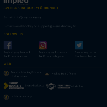
SVENSKA ISHOCKEYFÖRBUNDET
E-mail:
info@swehockey.se
E-mail:svenskhockey.tv:
support@svenskhockey.tv
FOLLOW US
Swehockeyse facebook
Swehockeyse Instagram
Swehockey twitter
Tre Kronor facebook
Tre Kronor instagram
Tre Kronor twitter
WEB
Svenska Ishockeyförbundet
Hockey Hall Of Fame
Hockeyboken
Svenskhockey.tv
Folkets Lag
Ladda ner vår app