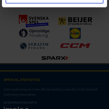
Ladda ner för IOS
OFFICIAL STATISTICS
stats.swehockey.se is the official statistics web site of the Swedish
Icehockey Association.
IN COOPERATION WITH: