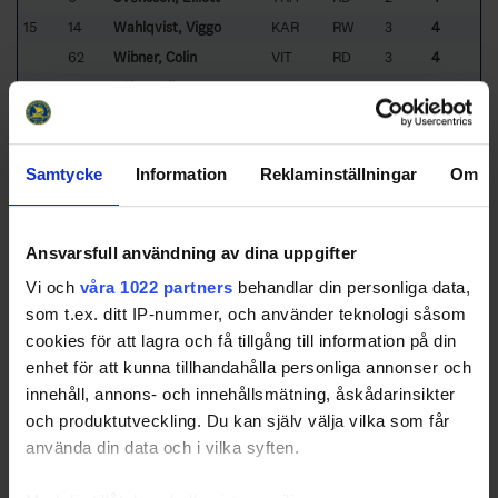
15
14
Wahlqvist, Viggo
KAR
RW
3
4
62
Wibner, Colin
VIT
RD
3
4
17
13
Bülow, Olle
LHC
RW
4
4
29
Johansson, Rio
STE
RD
4
4
23
Nymark, Johannes
STE
RD
4
4
Samtycke
Information
Reklaminställningar
Om
39
Ryen-Jigström, Karl
STE
RD
4
4
21
12
Alawuru, Neo
HHHC
CE
5
4
52
Olsson, Vilmer
VIT
LD
5
4
Ansvarsfull användning av dina uppgifter
27
Tjäder, Victor
LHC
RD
5
4
Vi och
våra 1022 partners
behandlar din personliga data,
24
10
Svensson, Mille
HHHC
CE
7
4
som t.ex. ditt IP-nummer, och använder teknologi såsom
20
Ålund, Milton
HHHC
CE
7
4
cookies för att lagra och få tillgång till information på din
Sorted by higher
P
enalty
I
n
M
inutes,
20
minutes,
10
minutes,
5
enhet för att kunna tillhandahålla personliga annonser och
minutes,
2
minutes and lower
G
ames
P
layed.
innehåll, annons- och innehållsmätning, åskådarinsikter
HHHC
- Halmstad Hammers HC
VIT
- HC Vita Hästen
och produktutveckling. Du kan själv välja vilka som får
KAR
- Karlskrona HK
LHC
- Linköping HC
använda din data och i vilka syften.
MAR
- Mariestad BoIS HC
PAR
- Partille HK
STE
- Stenungsund HF
TRA
- Tranås AIF