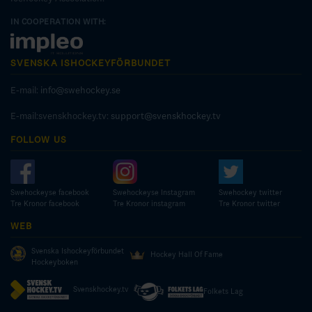
IN COOPERATION WITH:
SVENSKA ISHOCKEYFÖRBUNDET
E-mail:
info@swehockey.se
E-mail:svenskhockey.tv:
support@svenskhockey.tv
FOLLOW US
Swehockeyse facebook
Swehockeyse Instagram
Swehockey twitter
Tre Kronor facebook
Tre Kronor instagram
Tre Kronor twitter
WEB
Svenska Ishockeyförbundet
Hockey Hall Of Fame
Hockeyboken
Svenskhockey.tv
Folkets Lag