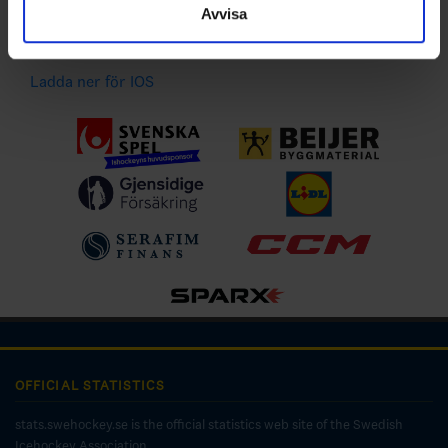
händelser
Avvisa
Ladda ner för Android
Ladda ner för IOS
OFFICIAL STATISTICS
stats.swehockey.se is the official statistics web site of the Swedish
Icehockey Association.