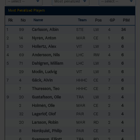
Most Penalized Players
Rk
No
Pos
GP
PIM
Name
Team
1
99
Carlsson, Albin
STE
LW
4
34
2
14
Nyrén, Anton
MAR
CE
1
6
3
10
Hollertz, Alex
VIT
LW
3
6
4
69
Andersson, Nils
LHC
RW
4
6
5
71
Dahlgren, Milliam
LHC
LW
5
6
29
Modin, Ludvig
VIT
LW
5
6
7
4
Gäck, Alvin
HHHC
CE
7
6
7
Thuresson, Teo
HHHC
CE
7
6
9
20
Gustafsson, Olle
TRA
LW
2
4
2
Holmén, Olle
MAR
CE
2
4
32
Lagerlöf, Olof
PAR
CE
2
4
20
Larsson, Robin
MAR
RD
2
4
8
Nordquist, Philip
PAR
CE
2
4
6
Svensson, Elliott
TRA
RD
2
4