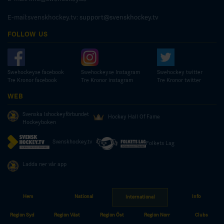
E-mail:svenskhockey.tv:
support@svenskhockey.tv
FOLLOW US
Swehockeyse facebook
Swehockeyse Instagram
Swehockey twitter
Tre Kronor facebook
Tre Kronor instagram
Tre Kronor twitter
WEB
Svenska Ishockeyförbundet
Hockey Hall Of Fame
Hockeyboken
Svenskhockey.tv
Folkets Lag
Ladda ner vår app
Hem
National
Info
International
© COPYRIGHT SWEDISH ICE HOCKEY ASSOCIATION
Region Syd
Region Väst
Region Öst
Region Norr
Clubs