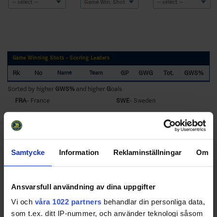
Game Winning Shots - Scoring Leaders
Rk
No
GP
GWG
Tot.
GWS%
Name
Team
Sorted by higher
GWS%
and higher
G
oals
FRA
- France
SWE
- Sweden
Samtycke
Information
Reklaminställningar
Om
Swehockey – Svenska Ishockeyförbundets officiella app
Ansvarsfull användning av dina uppgifter
Vi och
våra 1022 partners
behandlar din personliga data,
Swehockey ger dig tillgång till nyheter, livebevakning
som t.ex. ditt IP-nummer, och använder teknologi såsom
och statistik för samtliga ishockeyserier som spelas i