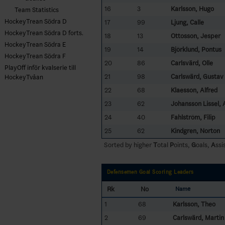
16
3
Karlsson, Hugo
Team Statistics
HockeyTrean Södra D
17
99
Ljung, Calle
HockeyTrean Södra D forts.
18
13
Ottosson, Jesper
HockeyTrean Södra E
19
14
Björklund, Pontus
HockeyTrean Södra F
20
86
Carlsvärd, Olle
PlayOff inför kvalserie till
21
98
Carlswärd, Gustav
HockeyTvåan
22
68
Klaesson, Alfred
23
62
Johansson Lissel, 
24
40
Fahlström, Filip
25
62
Kindgren, Norton
Sorted by higher
T
otal
P
oints,
G
oals,
A
ssi
Defensemen Goal Scoring Leaders
Rk
No
Name
1
68
Karlsson, Theo
2
69
Carlswärd, Martin