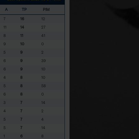
A
TP
PIM
7
16
12
11
14
27
8
11
41
9
10
0
5
9
2
6
9
39
6
9
10
4
8
10
5
8
58
6
8
0
3
7
14
4
7
2
5
7
4
5
7
14
1
6
8