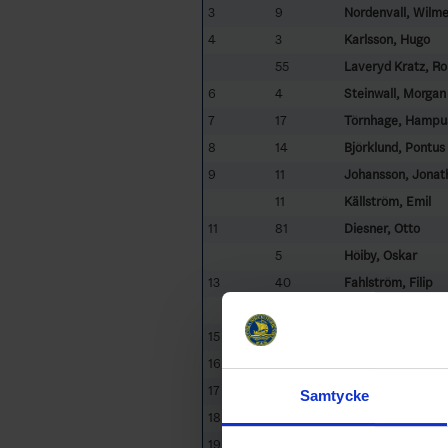
3
9
Nordenvall, Wilme
4
3
Karlsson, Hugo
55
Laveryd Kratz, Ro
6
4
Steinwall, Morgan
7
17
Törnhage, Hampu
8
14
Björklund, Pontus
9
11
Johansson, Jonat
11
Källström, Emil
11
81
Diesner, Otto
5
Höiby, Oskar
13
40
Fahlström, Filip
5
Skärkarl, Alfred
15
16
Isaksson, Jacob
16
6
Jonsson, Rasmus
17
99
Ljung, Calle
Samtycke
18
86
Carlsvärd, Olle
19
62
Kindgren, Norton