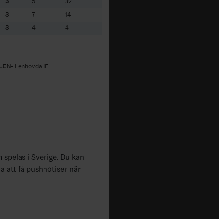
3
5
32
3
7
14
3
4
4
LEN
- Lenhovda IF
m spelas i Sverige. Du kan
ja att få pushnotiser när