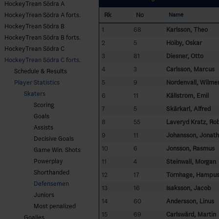
HockeyTrean Södra A
Rk
No
HockeyTrean Södra A forts.
Name
HockeyTrean Södra B
1
68
Karlsson, Theo
HockeyTrean Södra B forts.
2
5
Höiby, Oskar
HockeyTrean Södra C
3
81
Diesner, Otto
HockeyTrean Södra C forts.
4
3
Carlsson, Marcus
Schedule & Results
5
9
Nordenvall, Wilme
Player Statistics
Skaters
6
11
Källström, Emil
Scoring
7
5
Skärkarl, Alfred
Goals
8
55
Laveryd Kratz, Rob
Assists
9
11
Johansson, Jonat
Decisive Goals
10
6
Jonsson, Rasmus
Game Win. Shots
Powerplay
11
4
Steinwall, Morgan
Shorthanded
12
17
Törnhage, Hampu
Defensemen
13
16
Isaksson, Jacob
Juniors
14
60
Andersson, Linus
Most penalized
15
69
Carlswärd, Martin
Goalies