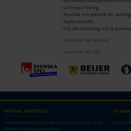
De senaste hockeynyheterna ifr
Liverapportering
Resultat och statistik för samtlig
Spelarstatistik
Följ ditt favoritlag och få pushno
Ladda ner för Android
Ladda ner för IOS
OFFICIAL STATISTICS
SVENSK
stats.swehockey.se is the official statistics web site of the
E-mail:
in
Swedish Icehockey Association.