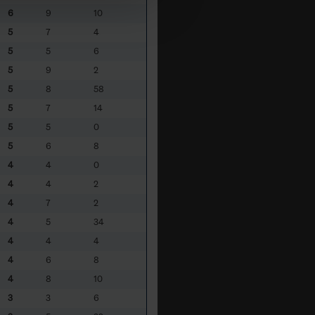
6
9
10
5
7
4
5
5
6
5
9
2
5
8
58
5
7
14
5
5
0
5
6
8
4
4
0
4
4
2
4
7
2
4
5
34
4
4
4
4
6
8
4
8
10
3
3
6