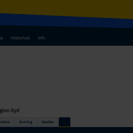
bs
Historical
Info
gion Syd
osters
Scoring
Goalies
...