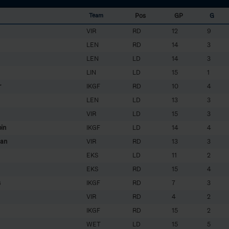
Pos
GP
G
Team
VIR
RD
12
9
LEN
RD
14
3
LEN
LD
14
3
LIN
LD
15
1
r
IKGF
RD
10
4
LEN
LD
13
3
VIR
LD
15
3
in
IKGF
LD
14
4
han
VIR
RD
13
3
EKS
LD
11
2
EKS
RD
15
4
s
IKGF
RD
7
3
VIR
RD
4
2
IKGF
RD
15
2
WET
LD
15
5