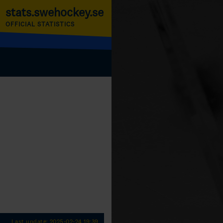
stats.swehockey.se
OFFICIAL STATISTICS
Last update: 2025-02-24 19:39