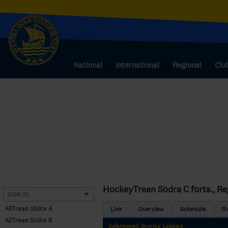
National
International
Regional
Clu
HockeyTrean Södra C forts., Re
AllTrean Södra A
Live
Overview
Schedule
R
AllTrean Södra B
Defensemen Scoring Leaders