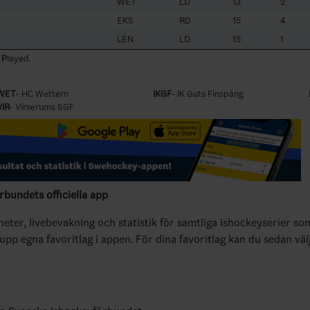
WET
LD
13
2
EKS
RD
15
4
LEN
LD
15
1
s
P
layed.
WET
- HC Wettern
IKGF
- IK Guts Finspång
VIR
- Virserums SGF
bundets officiella app
yheter, livebevakning och statistik för samtliga ishockeyserier so
 upp egna favoritlag i appen. För dina favoritlag kan du sedan väl