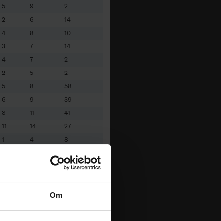
5
9
2
2
6
14
4
8
10
3
7
14
4
7
2
2
5
2
5
8
58
6
9
39
8
11
41
11
14
27
1
4
8
6
9
10
5
7
4
6
8
0
4
6
8
Om
3
5
32
2
4
2