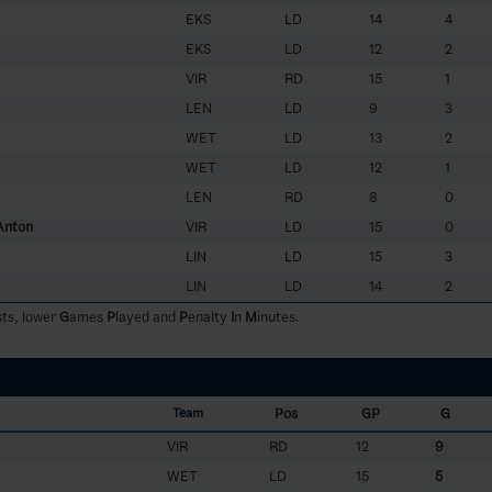
EKS
LD
14
4
EKS
LD
12
2
VIR
RD
15
1
LEN
LD
9
3
WET
LD
13
2
WET
LD
12
1
LEN
RD
8
0
Anton
VIR
LD
15
0
LIN
LD
15
3
LIN
LD
14
2
sts, lower
G
ames
P
layed and
P
enalty
I
n
M
inutes.
Pos
GP
G
Team
VIR
RD
12
9
WET
LD
15
5