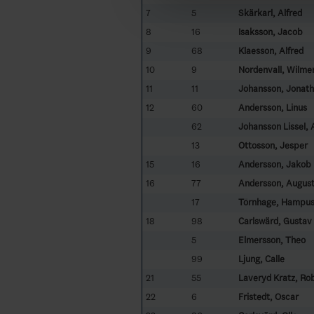
7
5
Skärkarl, Alfred
8
16
Isaksson, Jacob
9
68
Klaesson, Alfred
10
9
Nordenvall, Wilme
11
11
Johansson, Jonat
12
60
Andersson, Linus
62
Johansson Lissel, 
13
Ottosson, Jesper
15
16
Andersson, Jakob
16
77
Andersson, Augus
17
Törnhage, Hampu
18
98
Carlswärd, Gustav
5
Elmersson, Theo
99
Ljung, Calle
21
55
Laveryd Kratz, Rob
22
6
Fristedt, Oscar