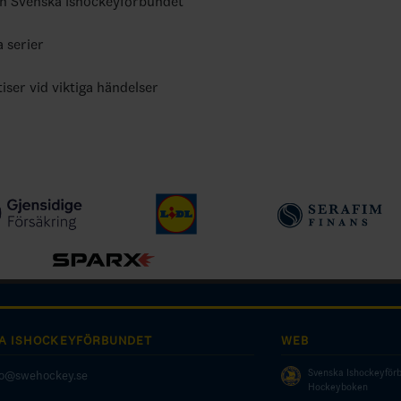
ån Svenska Ishockeyförbundet
a serier
tiser vid viktiga händelser
A ISHOCKEYFÖRBUNDET
WEB
Svenska Ishockeyför
fo@swehockey.se
Hockeyboken