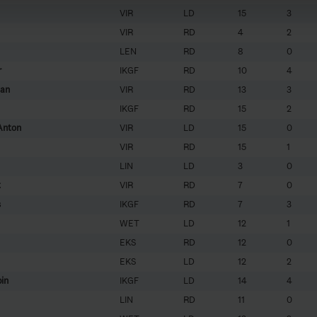
VIR
LD
15
3
VIR
RD
4
2
LEN
RD
8
0
r
IKGF
RD
10
4
han
VIR
RD
13
3
IKGF
RD
15
2
Anton
VIR
LD
15
0
VIR
RD
15
1
LIN
LD
3
0
t
VIR
RD
7
0
s
IKGF
RD
7
3
WET
LD
12
1
EKS
RD
12
0
EKS
LD
12
2
in
IKGF
LD
14
4
LIN
RD
11
0