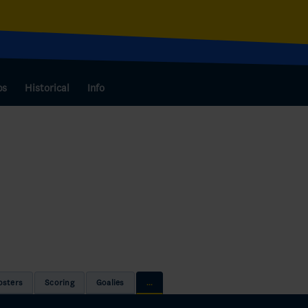
bs
Historical
Info
osters
Scoring
Goalies
...