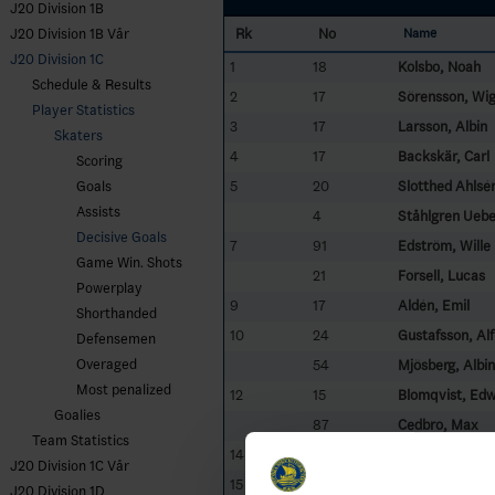
J20 Division 1B
Rk
No
J20 Division 1B Vår
Name
J20 Division 1C
1
18
Kolsbo, Noah
Schedule & Results
2
17
Sörensson, Wi
Player Statistics
3
17
Larsson, Albin
Skaters
4
17
Backskär, Carl
Scoring
5
20
Slotthed Ahlsén
Goals
Assists
4
Ståhlgren Uebe
Decisive Goals
7
91
Edström, Wille
Game Win. Shots
21
Forsell, Lucas
Powerplay
9
17
Aldén, Emil
Shorthanded
10
24
Gustafsson, Alf
Defensemen
Overaged
54
Mjösberg, Albin
Most penalized
12
15
Blomqvist, Ed
Goalies
87
Cedbro, Max
Team Statistics
14
28
Hanson, Victor
J20 Division 1C Vår
15
15
Björk, Otto
J20 Division 1D