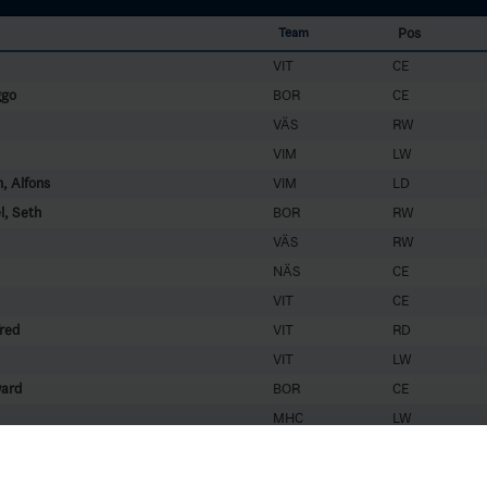
Pos
Team
VIT
CE
ggo
BOR
CE
VÄS
RW
VIM
LW
, Alfons
VIM
LD
l, Seth
BOR
RW
VÄS
RW
NÄS
CE
VIT
CE
red
VIT
RD
VIT
LW
ward
BOR
CE
MHC
LW
VÄS
RW
MHC
LW