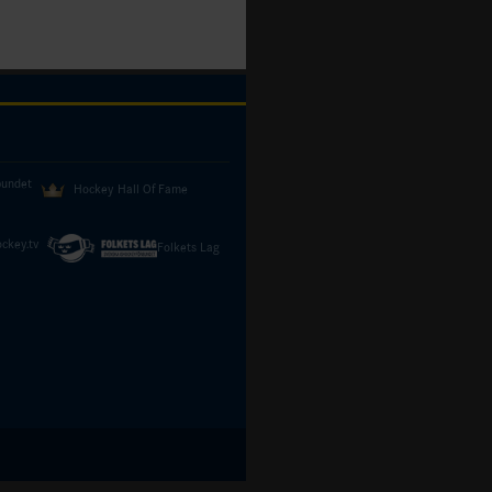
bundet
Hockey Hall Of Fame
ckey.tv
Folkets Lag