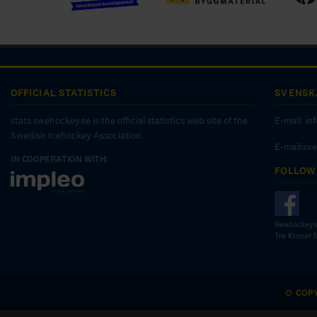
OFFICIAL STATISTICS
SVENSK
stats.swehockey.se is the official statistics web site of the
E-mail:
in
Swedish Icehockey Association.
E-mail:sv
IN COOPERATION WITH:
FOLLOW
Swehockeys
Tre Kronor 
© COP