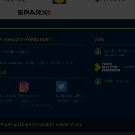
A ISHOCKEYFÖRBUNDET
WEB
Svenska Ishockeyför
fo@swehockey.se
Hockeyboken
enskhockey.tv:
support@svenskhockey.tv
Svenskho
 US
Ladda ner vår app
e facebook
Swehockeyse
Swehockey twitter
facebook
Instagram
Tre Kronor twitter
Tre Kronor instagram
YRIGHT SWEDISH ICE HOCKEY ASSOCIATION