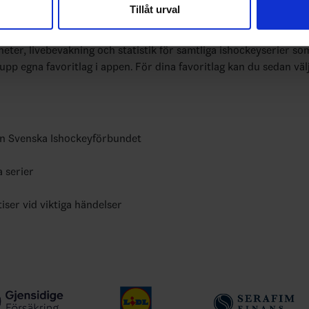
Tillåt urval
nnons- och analysföretag som vi samarbetar med. Dessa kan i sin
bundets officiella app
har tillhandahållit eller som de har samlat in när du har använt 
yheter, livebevakning och statistik för samtliga ishockeyserier so
 upp egna favoritlag i appen. För dina favoritlag kan du sedan väl
ån Svenska Ishockeyförbundet
a serier
tiser vid viktiga händelser