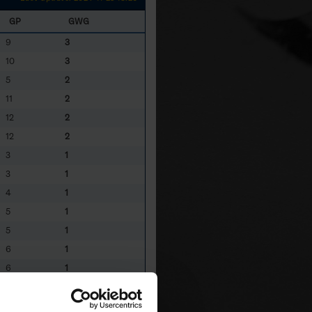
GP
GWG
9
3
10
3
5
2
11
2
12
2
12
2
3
1
3
1
4
1
5
1
5
1
6
1
6
1
7
1
9
1