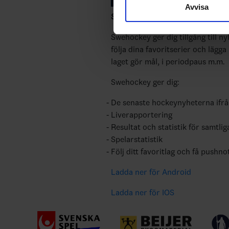
Avvisa
till de sociala medier och a
Swehockey – Svenska Ishockeyför
med annan information som du 
Swehockey ger dig tillgång till n
följa dina favoritserier och lägga
laget gör mål, i periodpaus m.m.
Swehockey ger dig:
De senaste hockeynyheterna ifr
Liverapportering
Resultat och statistik för samtlig
Spelarstatistik
Följ ditt favoritlag och få pushno
Ladda ner för Android
Ladda ner för IOS