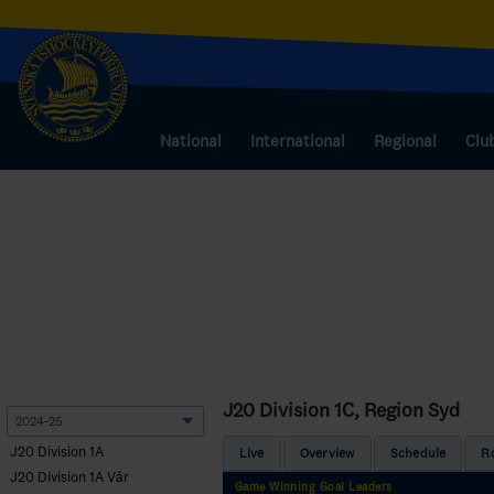
National
International
Regional
Clu
J20 Division 1C, Region Syd
J20 Division 1A
Live
Overview
Schedule
R
J20 Division 1A Vår
Game Winning Goal Leaders