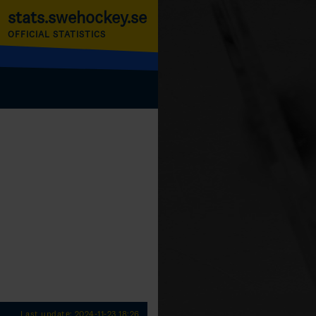
stats.swehockey.se
OFFICIAL STATISTICS
Last update: 2024-11-23 18:26