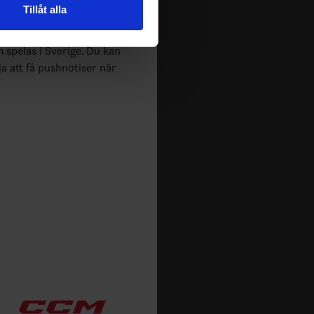
Tillåt alla
 tur kombinera informationen
deras tjänster.
m spelas i Sverige. Du kan
ja att få pushnotiser när