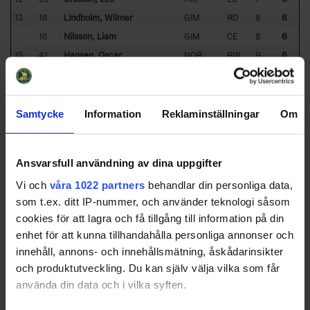
13
18
Lindholm, Wilmer
GIM
RD
8
6
16
Nilsson, Liam
GIM
CE
8
6
15
41
Hansen, Oscar
NOR
RW
9
6
16
33
Runnding, Lucas
AIS
CE
3
5
17
21
Sandberg, Harry
GIM
CE
5
5
18
7
Kjölvmark, Henry
AIS
CE
6
5
Samtycke
Information
Reklaminställningar
Om
19
15
Jakobsson, Sebastian
AIS
RW
7
5
20
17
Skoglund, Carl
AIS
CE
8
5
Ansvarsfull användning av dina uppgifter
21
86
Hagman, Bastian
NOR
LW
9
5
Vi och
våra 1022 partners
behandlar din personliga data,
22
13
Sahlström, Oliver
AIS
CE
2
4
som t.ex. ditt IP-nummer, och använder teknologi såsom
23
15
Holmqvist, Alexander
NOR
RW
6
4
cookies för att lagra och få tillgång till information på din
24
5
Axell Dubois, Elvin
GIM
CE
7
4
enhet för att kunna tillhandahålla personliga annonser och
24
Karlsson, Elias
GIM
RW
7
4
innehåll, annons- och innehållsmätning, åskådarinsikter
Sorted by higher
A
ssists and lower
G
ames
P
layed.
och produktutveckling. Du kan själv välja vilka som får
AIS
- Almtuna IS
GIM
- Gimo IF HC
använda din data och i vilka syften.
NOR
- Norrtälje IK
ÖSTHED
-
Östervåla/Hedesunda