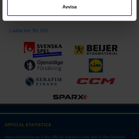
samlat in när du har använt deras tjänster.
händelser
Avvisa
Ladda ner för Android
Ladda ner för IOS
OFFICIAL STATISTICS
stats.swehockey.se is the official statistics web site of the Swedish