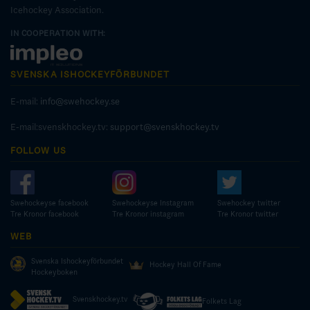
Icehockey Association.
IN COOPERATION WITH:
SVENSKA ISHOCKEYFÖRBUNDET
E-mail:
info@swehockey.se
E-mail:svenskhockey.tv:
support@svenskhockey.tv
FOLLOW US
Swehockeyse facebook
Swehockeyse Instagram
Swehockey twitter
Tre Kronor facebook
Tre Kronor instagram
Tre Kronor twitter
WEB
Svenska Ishockeyförbundet
Hockey Hall Of Fame
Hockeyboken
Svenskhockey.tv
Folkets Lag