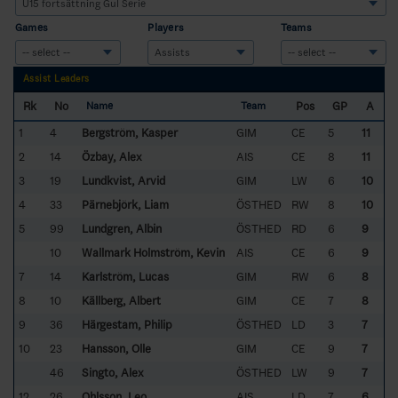
Games
Players
Teams
Assist Leaders
Rk
No
Pos
GP
A
Name
Team
1
4
Bergström, Kasper
GIM
CE
5
11
2
14
Özbay, Alex
AIS
CE
8
11
3
19
Lundkvist, Arvid
GIM
LW
6
10
4
33
Pärnebjörk, Liam
ÖSTHED
RW
8
10
5
99
Lundgren, Albin
ÖSTHED
RD
6
9
10
Wallmark Holmström, Kevin
AIS
CE
6
9
7
14
Karlström, Lucas
GIM
RW
6
8
8
10
Källberg, Albert
GIM
CE
7
8
9
36
Härgestam, Philip
ÖSTHED
LD
3
7
10
23
Hansson, Olle
GIM
CE
9
7
46
Singto, Alex
ÖSTHED
LW
9
7
12
26
Ohlsson, Leo
AIS
LD
7
6