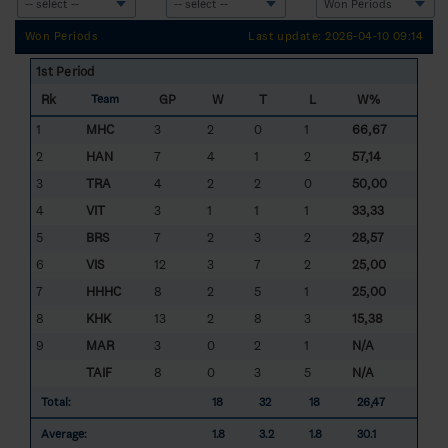
Won Periods
Last update: 2026-04-10 09:14
1st Period
Rk
GP
W
T
L
W%
Team
1
MHC
3
2
0
1
66,67
2
HAN
7
4
1
2
57,14
3
TRA
4
2
2
0
50,00
4
VIT
3
1
1
1
33,33
5
BRS
7
2
3
2
28,57
6
VIS
12
3
7
2
25,00
7
HHHC
8
2
5
1
25,00
8
KHK
13
2
8
3
15,38
9
MAR
3
0
2
1
N/A
TAIF
8
0
3
5
N/A
Total:
18
32
18
26,47
Average:
1.8
3.2
1.8
30.1