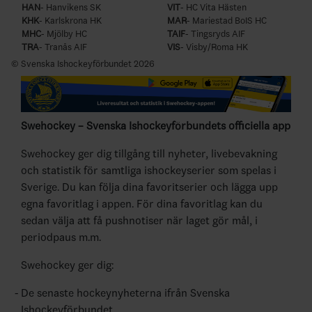
HAN
- Hanvikens SK
VIT
- HC Vita Hästen
KHK
- Karlskrona HK
MAR
- Mariestad BoIS HC
MHC
- Mjölby HC
TAIF
- Tingsryds AIF
TRA
- Tranås AIF
VIS
- Visby/Roma HK
© Svenska Ishockeyförbundet 2026
Swehockey – Svenska Ishockeyförbundets officiella app
Swehockey ger dig tillgång till nyheter, livebevakning
och statistik för samtliga ishockeyserier som spelas i
Sverige. Du kan följa dina favoritserier och lägga upp
egna favoritlag i appen. För dina favoritlag kan du
sedan välja att få pushnotiser när laget gör mål, i
periodpaus m.m.
Swehockey ger dig:
De senaste hockeynyheterna ifrån Svenska
Ishockeyförbundet