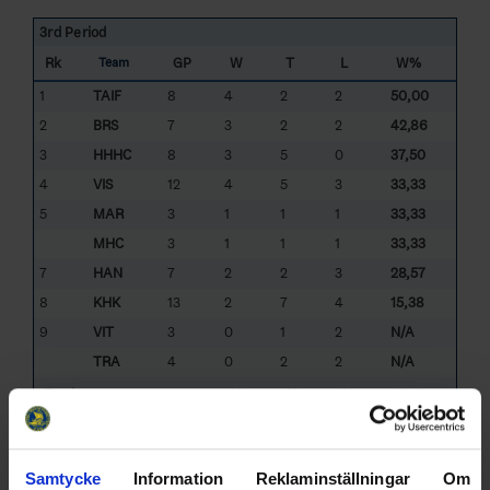
3rd Period
Rk
GP
W
T
L
W%
Team
1
TAIF
8
4
2
2
50,00
2
BRS
7
3
2
2
42,86
3
HHHC
8
3
5
0
37,50
4
VIS
12
4
5
3
33,33
5
MAR
3
1
1
1
33,33
MHC
3
1
1
1
33,33
7
HAN
7
2
2
3
28,57
8
KHK
13
2
7
4
15,38
9
VIT
3
0
1
2
N/A
TRA
4
0
2
2
N/A
Total:
20
28
20
29,41
Average:
2.0
2.8
2.0
27.4
Samtycke
Information
Reklaminställningar
Om