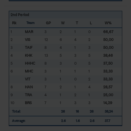
2nd Period
Rk
GP
W
T
L
W%
Team
1
MAR
3
2
1
0
66,67
2
VIS
12
6
4
2
50,00
3
TAIF
8
4
1
3
50,00
4
KHK
13
5
3
5
38,46
5
HHHC
8
3
0
5
37,50
6
MHC
3
1
1
1
33,33
VIT
3
1
0
2
33,33
8
HAN
7
2
1
4
28,57
9
TRA
4
1
2
1
25,00
10
BRS
7
1
3
3
14,29
Total:
26
16
26
38,24
Average:
2.6
1.6
2.6
37.7