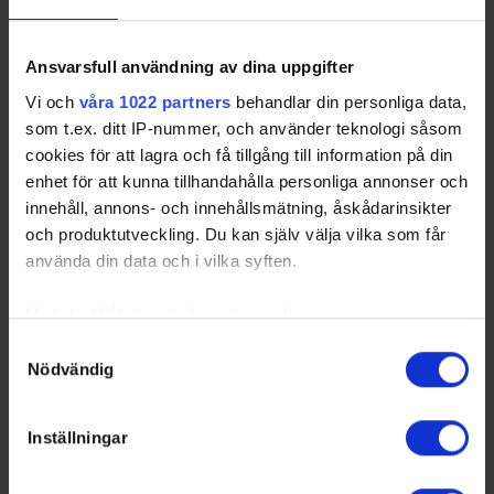
Overtime
Rk
GP
W
T
L
W%
Team
Ansvarsfull användning av dina uppgifter
1
HHHC
8
3
0
0
100,00
Vi och
våra 1022 partners
behandlar din personliga data,
2
KHK
13
2
0
1
66,67
som t.ex. ditt IP-nummer, och använder teknologi såsom
VIS
12
2
0
1
66,67
cookies för att lagra och få tillgång till information på din
4
BRS
7
1
0
1
50,00
enhet för att kunna tillhandahålla personliga annonser och
5
MHC
3
0
0
0
N/A
innehåll, annons- och innehållsmätning, åskådarinsikter
TAIF
8
0
0
0
N/A
och produktutveckling. Du kan själv välja vilka som får
HAN
7
0
0
0
N/A
använda din data och i vilka syften.
MAR
3
0
0
1
N/A
VIT
3
0
0
2
N/A
Med din tillåtelse skulle vi även vilja:
TRA
4
0
0
2
N/A
Samla in information om din geografiska plats som
Samtyckesval
Nödvändig
kan ha en noggrannhet på upp till flera meter
Total:
8
0
8
50,00
Identifiera din enhet genom att aktivt skanna den för
Average:
0.8
0.0
0.8
28.3
specifika kännetecken (fingeravtryck)
Inställningar
Ta reda på mer om hur dina personliga uppgifter
behandlas och ställ in dina preferenser i
detaljsektionen
.