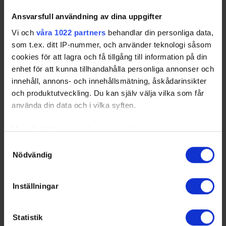
Sorted by higher
P
enalty
K
illing
%
, and lower
P
ower
p
lay
G
oals
A
gainst.
Ansvarsfull användning av dina uppgifter
FIN
- Finland
SWE
- Sweden
Vi och
våra 1022 partners
behandlar din personliga data,
som t.ex. ditt IP-nummer, och använder teknologi såsom
cookies för att lagra och få tillgång till information på din
Swehockey – Svenska Ishockeyförbundets officiella app
enhet för att kunna tillhandahålla personliga annonser och
innehåll, annons- och innehållsmätning, åskådarinsikter
Swehockey ger dig tillgång till nyheter, livebevakning
och produktutveckling. Du kan själv välja vilka som får
och statistik för samtliga ishockeyserier som spelas i
använda din data och i vilka syften.
Sverige. Du kan följa dina favoritserier och lägga upp
egna favoritlag i appen. För dina favoritlag kan du
Med din tillåtelse skulle vi även vilja:
sedan välja att få pushnotiser när laget gör mål, i
periodpaus m.m.
Samla in information om din geografiska plats som
Samtyckesval
Nödvändig
kan ha en noggrannhet på upp till flera meter
Swehockey ger dig:
Identifiera din enhet genom att aktivt skanna den för
specifika kännetecken (fingeravtryck)
De senaste hockeynyheterna ifrån Svenska
Inställningar
Ta reda på mer om hur dina personliga uppgifter
Ishockeyförbundet
behandlas och ställ in dina preferenser i
detaljsektionen
.
Liverapportering
Statistik
Du kan ändra eller dra tillbaka ditt samtycke när som
Resultat och statistik för samtliga serier