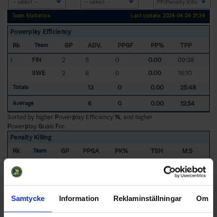
Team Statistics
Last update: 2024-04-24 21:34
Powerplay Efficiency
Rk
GP
ADV.
PPGF
PP%
TPP
Team
1
FIN
2
5
0
0.00
09:38
SWE
2
8
0
0.00
16:10
13
0
0.00
25:48
Totals
6
0
0.00
12:54
Average
Sorted by higher
P
ower
p
lay Efficiency
%
, and higher
P
ower
p
lay
G
oals
F
or.
Penalty Killing
Rk
GP
PPGA
PK%
TSH
M:S
Team
1
FIN
2
0
100.00
16:10
16:10
SWE
2
0
100.00
09:38
09:38
0
100.00
25:48
25:48
Totals
Samtycke
Information
Reklaminställningar
Om
0
100.00
12:54
12:54
Average