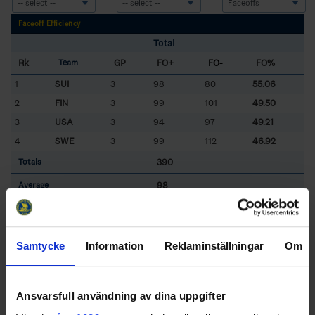
Faceoff Efficiency
Total
Rk
GP
FO+
FO-
FO%
Team
1
SUI
3
98
80
55.06
2
FIN
3
99
101
49.50
3
USA
3
94
97
49.21
4
SWE
3
99
112
46.92
390
Totals
98
Average
Sorted by higher Total
FO%
and lower
G
ames
P
layed
FIN
- Finland
SWE
- Sweden
SUI
- Switzerland
USA
- USA
Samtycke
Information
Reklaminställningar
Om
© Svenska Ishockeyförbundet 2014
Ansvarsfull användning av dina uppgifter