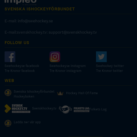
SVENSKA ISHOCKEYFÖRBUNDET
E-mail:
info@swehockey.se
E-mail:svenskhockey.tv:
support@svenskhockey.tv
FOLLOW US
Swehockeyse facebook
Swehockeyse Instagram
Swehockey twitter
Tre Kronor facebook
Tre Kronor instagram
Tre Kronor twitter
WEB
Svenska Ishockeyförbundet
Hockey Hall Of Fame
Hockeyboken
Svenskhockey.tv
Folkets Lag
Ladda ner vår app