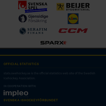
OFFICIAL STATISTICS
stats.swehockey.se is the official statistics web site of the Swedish
Icehockey Association.
IN COOPERATION WITH:
SVENSKA ISHOCKEYFÖRBUNDET