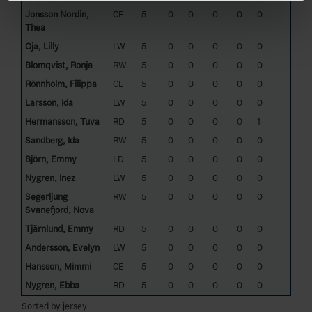
Jonsson Nordin,
CE
5
0
0
0
0
0
Thea
Oja, Lilly
LW
5
0
0
0
0
0
Blomqvist, Ronja
RW
5
0
0
0
0
0
Rönnholm, Filippa
CE
5
0
0
0
0
0
Larsson, Ida
LW
5
0
0
0
0
0
Hermansson, Tuva
RD
5
0
0
0
0
1
Sandberg, Ida
RW
5
0
0
0
0
0
Björn, Emmy
LD
5
0
0
0
0
0
Nygren, Inez
LW
5
0
0
0
0
0
Segerljung
RW
5
0
0
0
0
0
Svanefjord, Nova
Tjärnlund, Emmy
RD
5
0
0
0
0
0
Andersson, Evelyn
LW
5
0
0
0
0
0
Hansson, Mimmi
CE
5
0
0
0
0
0
Nygren, Ebba
RD
5
0
0
0
0
0
Sorted by jersey