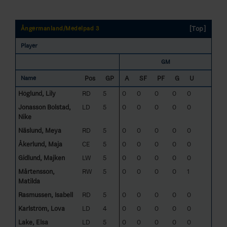
[Top]
Ångermanland/Medelpad 3
Player
GM
Pos
GP
A
SF
PF
G
U
Name
Höglund, Lily
RD
5
0
0
0
0
0
Jonasson Bolstad,
LD
5
0
0
0
0
0
Nike
Näslund, Meya
RD
5
0
0
0
0
0
Åkerlund, Maja
CE
5
0
0
0
0
0
Gidlund, Majken
LW
5
0
0
0
0
0
Mårtensson,
RW
5
0
0
0
0
1
Matilda
Rasmussen, Isabell
RD
5
0
0
0
0
0
Karlström, Lova
LD
4
0
0
0
0
0
Lake, Elsa
LD
5
0
0
0
0
0