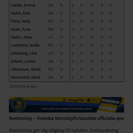
Lundin, Emma
LW
5
0
0
0
0
0
Hultin, Elsa
LW
5
0
0
0
0
0
Fürst, Nelly
RD
5
0
0
0
0
0
Apak, Ayse
RW
5
0
0
0
0
0
Vestin, Alma
LD
3
0
0
0
0
0
Lönnefors, Isolde
RD
5
0
0
0
0
0
Säterberg, Lina
LD
5
0
0
0
0
0
Edlund, Lovisa
LW
5
0
0
0
0
0
Johansson, Greta
RD
5
0
0
0
0
0
Vesterlund, Alicia
LW
4
0
0
0
0
0
Sorted by jersey
Swehockey – Svenska Ishockeyförbundets officiella app
Swehockey ger dig tillgång till nyheter, livebevakning