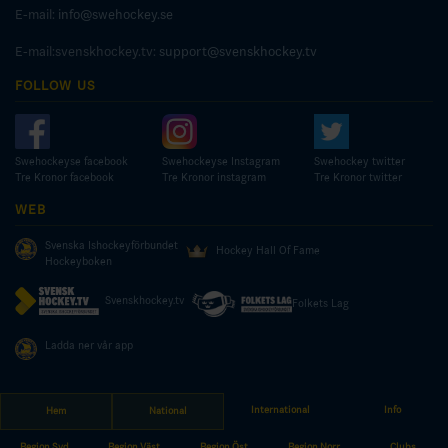
E-mail:
info@swehockey.se
E-mail:svenskhockey.tv:
support@svenskhockey.tv
FOLLOW US
Swehockeyse facebook
Swehockeyse Instagram
Swehockey twitter
Tre Kronor facebook
Tre Kronor instagram
Tre Kronor twitter
WEB
Svenska Ishockeyförbundet
Hockey Hall Of Fame
Hockeyboken
Svenskhockey.tv
Folkets Lag
Ladda ner vår app
International
Info
Hem
National
© COPYRIGHT SWEDISH ICE HOCKEY ASSOCIATION
Region Syd
Region Väst
Region Öst
Region Norr
Clubs