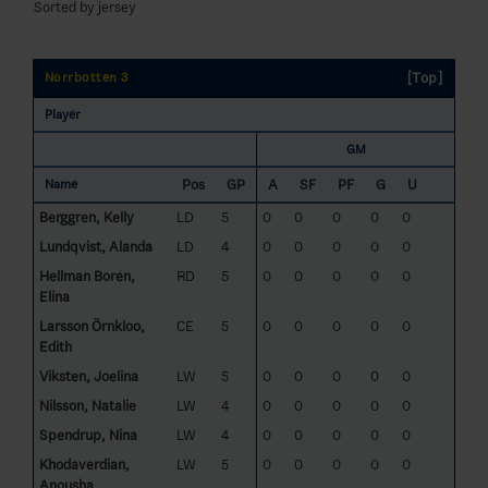
Sorted by jersey
[Top]
Norrbotten 3
Player
GM
Pos
GP
A
SF
PF
G
U
Name
Berggren, Kelly
LD
5
0
0
0
0
0
Lundqvist, Alanda
LD
4
0
0
0
0
0
Hellman Borén,
RD
5
0
0
0
0
0
Elina
Larsson Örnkloo,
CE
5
0
0
0
0
0
Edith
Viksten, Joelina
LW
5
0
0
0
0
0
Nilsson, Natalie
LW
4
0
0
0
0
0
Spendrup, Nina
LW
4
0
0
0
0
0
Khodaverdian,
LW
5
0
0
0
0
0
Anousha