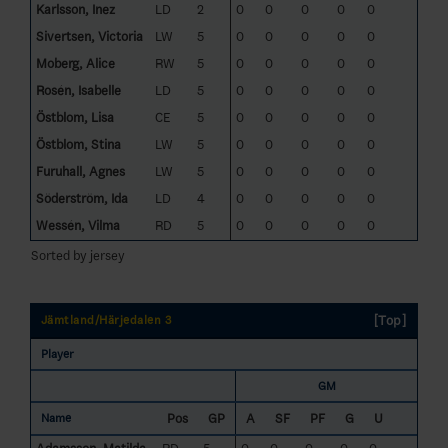
Karlsson, Inez
LD
2
0
0
0
0
0
Sivertsen, Victoria
LW
5
0
0
0
0
0
Moberg, Alice
RW
5
0
0
0
0
0
Rosén, Isabelle
LD
5
0
0
0
0
0
Östblom, Lisa
CE
5
0
0
0
0
0
Östblom, Stina
LW
5
0
0
0
0
0
Furuhall, Agnes
LW
5
0
0
0
0
0
Söderström, Ida
LD
4
0
0
0
0
0
Wessén, Vilma
RD
5
0
0
0
0
0
Sorted by jersey
[Top]
Jämtland/Härjedalen 3
Player
GM
Pos
GP
A
SF
PF
G
U
Name