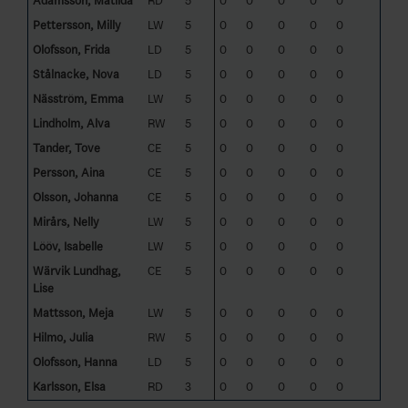
Adamsson, Matilda
RD
5
0
0
0
0
0
Pettersson, Milly
LW
5
0
0
0
0
0
Olofsson, Frida
LD
5
0
0
0
0
0
Stålnacke, Nova
LD
5
0
0
0
0
0
Näsström, Emma
LW
5
0
0
0
0
0
Lindholm, Alva
RW
5
0
0
0
0
0
Tander, Tove
CE
5
0
0
0
0
0
Persson, Aina
CE
5
0
0
0
0
0
Olsson, Johanna
CE
5
0
0
0
0
0
Mirårs, Nelly
LW
5
0
0
0
0
0
Lööv, Isabelle
LW
5
0
0
0
0
0
Wärvik Lundhag,
CE
5
0
0
0
0
0
Lise
Mattsson, Meja
LW
5
0
0
0
0
0
Hilmo, Julia
RW
5
0
0
0
0
0
Olofsson, Hanna
LD
5
0
0
0
0
0
Karlsson, Elsa
RD
3
0
0
0
0
0