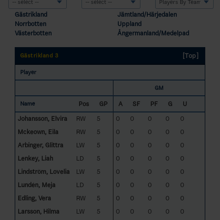
Gästrikland
Jämtland/Härjedalen
Norrbotten
Uppland
Västerbotten
Ångermanland/Medelpad
[Top]
Gästrikland 3
Player
GM
Pos
GP
A
SF
PF
G
U
Name
Johansson, Elvira
RW
5
0
0
0
0
0
Mckeown, Eila
RW
5
0
0
0
0
0
Arbinger, Glittra
LW
5
0
0
0
0
0
Lenkey, Liah
LD
5
0
0
0
0
0
Lindström, Lovelia
LW
5
0
0
0
0
0
Lundén, Meja
LD
5
0
0
0
0
0
Edling, Vera
RW
5
0
0
0
0
0
Larsson, Hilma
LW
5
0
0
0
0
0