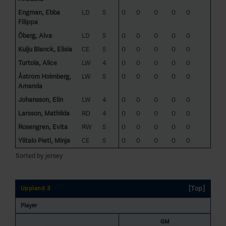
Engman, Ebba
LD
5
0
0
0
0
0
Filippa
Öberg, Alva
LD
5
0
0
0
0
0
Kulju Blanck, Elisia
CE
5
0
0
0
0
0
Turtola, Alice
LW
4
0
0
0
0
0
Åström Holmberg,
LW
5
0
0
0
0
0
Amanda
Johansson, Elin
LW
4
0
0
0
0
0
Larsson, Mathilda
RD
4
0
0
0
0
0
Rosengren, Evita
RW
5
0
0
0
0
0
Ylitalo Pieti, Minja
CE
5
0
0
0
0
0
Sorted by jersey
[Top]
Uppland 3
Player
GM