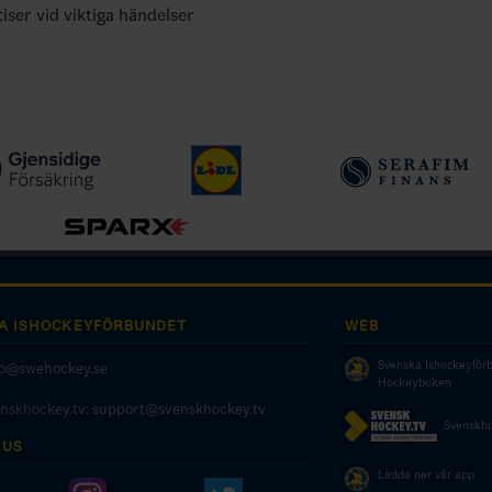
tiser vid viktiga händelser
A ISHOCKEYFÖRBUNDET
WEB
Svenska Ishockeyför
fo@swehockey.se
Hockeyboken
enskhockey.tv:
support@svenskhockey.tv
Svenskho
 US
Ladda ner vår app