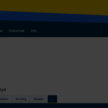
bs
Historical
Info
Syd
osters
Scoring
Goalies
...