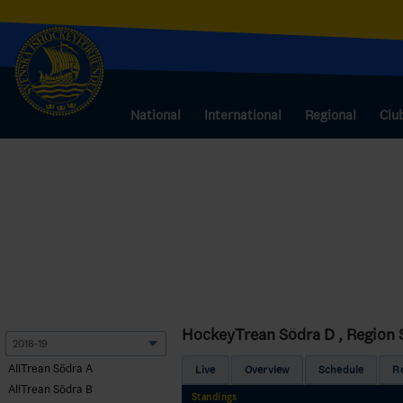
National
International
Regional
Clu
HockeyTrean Södra D , Region 
AllTrean Södra A
Live
Overview
Schedule
R
AllTrean Södra B
Standings