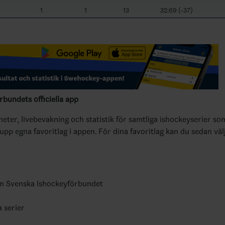
1
1
13
32:69 (-37)
bundets officiella app
yheter, livebevakning och statistik för samtliga ishockeyserier so
 upp egna favoritlag i appen. För dina favoritlag kan du sedan väl
ån Svenska Ishockeyförbundet
a serier