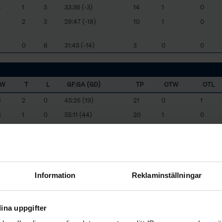
4
1
3
33:36 (-3)
14
1
0
2
2
3
29:47 (-18)
10
1
0
0
6
31:45 (-14)
3
0
0
W
T
L
GF:GA (GD)
TP
OTW
OTL
6
2
0
45:26 (19)
21
0
1
6
1
0
55:11 (44)
20
1
0
1
5
32:48 (-16)
4
0
1
1
6
25:48 (-23)
4
0
1
1
5
17:46 (-29)
4
0
0
Information
Reklaminställningar
0
1
7
19:46 (-27)
1
0
1
ina uppgifter
W
T
L
GF:GA (GD)
TP
OTW
OTL