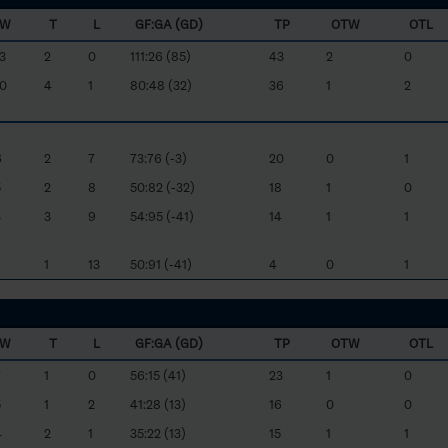
W
T
L
GF:GA (GD)
TP
OTW
OTL
3
2
0
111:26 (85)
43
2
0
10
4
1
80:48 (32)
36
1
2
6
2
7
73:76 (-3)
20
0
1
5
2
8
50:82 (-32)
18
1
0
3
3
9
54:95 (-41)
14
1
1
1
13
50:91 (-41)
4
0
1
W
T
L
GF:GA (GD)
TP
OTW
OTL
7
1
0
56:15 (41)
23
1
0
5
1
2
41:28 (13)
16
0
0
4
2
1
35:22 (13)
15
1
1