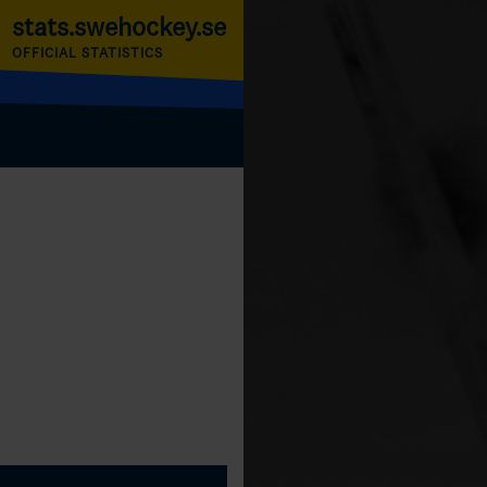
stats.swehockey.se
OFFICIAL STATISTICS