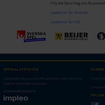
Följ ditt favoritlag och få pushno
Ladda ner för Android
Ladda ner för IOS
OFFICIAL STATISTICS
SVENSK
stats.swehockey.se is the official statistics web site of the
E-mail:
in
Swedish Icehockey Association.
E-mail:sv
IN COOPERATION WITH:
FOLLOW