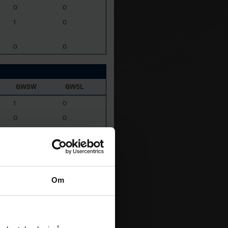
0
0
1
0
0
0
GWSW
GWSL
1
0
0
0
0
0
0
0
0
1
Om
0
0
GWSW
GWSL