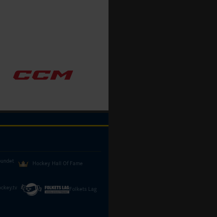
bundet
Hockey Hall Of Fame
ckey.tv
Folkets Lag