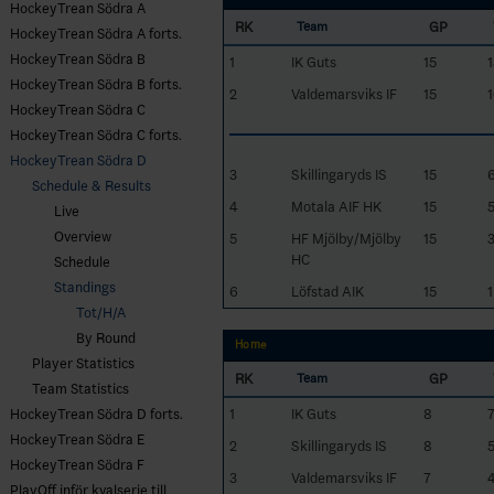
HockeyTrean Södra A
RK
GP
Team
HockeyTrean Södra A forts.
HockeyTrean Södra B
1
IK Guts
15
1
HockeyTrean Södra B forts.
2
Valdemarsviks IF
15
HockeyTrean Södra C
HockeyTrean Södra C forts.
HockeyTrean Södra D
3
Skillingaryds IS
15
Schedule & Results
4
Motala AIF HK
15
Live
Overview
5
HF Mjölby/Mjölby
15
HC
Schedule
Standings
6
Löfstad AIK
15
1
Tot/H/A
By Round
Home
Player Statistics
RK
GP
Team
Team Statistics
1
IK Guts
8
HockeyTrean Södra D forts.
HockeyTrean Södra E
2
Skillingaryds IS
8
HockeyTrean Södra F
3
Valdemarsviks IF
7
PlayOff inför kvalserie till