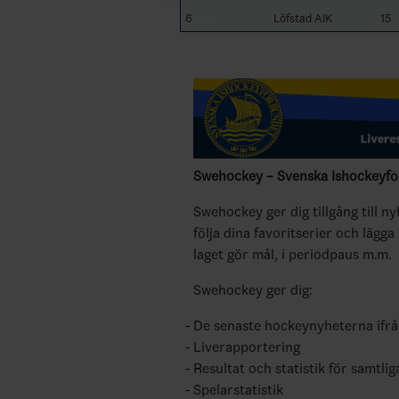
6
Löfstad AIK
15
Swehockey – Svenska Ishockeyför
Swehockey ger dig tillgång till n
följa dina favoritserier och lägga
laget gör mål, i periodpaus m.m.
Swehockey ger dig:
De senaste hockeynyheterna ifr
Liverapportering
Resultat och statistik för samtlig
Spelarstatistik