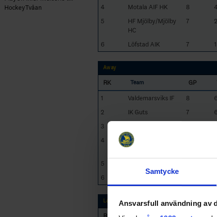
4
Motala AIF HK
8
HockeyTvåan
5
HF Mjölby/Mjölby
7
HC
6
Löfstad AIK
7
1
Away
RK
GP
Team
1
Valdemarsviks IF
8
2
IK Guts
7
3
Skillingaryds IS
7
1
4
HF Mjölby/Mjölby
8
1
HC
5
Motala AIF HK
7
1
Samtycke
6
Löfstad AIK
8
Last 5 games
Ansvarsfull användning av d
RK
GP
Team