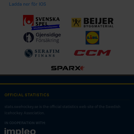
Ladda ner för IOS
OFFICIAL STATISTICS
stats.swehockey.se is the official statistics web site of the Swedish
Icehockey Association.
IN COOPERATION WITH: