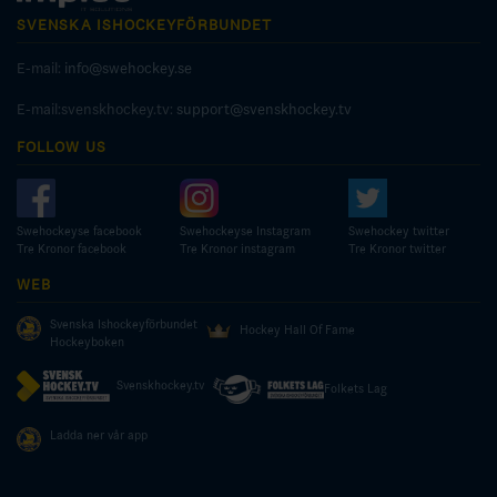
SVENSKA ISHOCKEYFÖRBUNDET
E-mail:
info@swehockey.se
E-mail:svenskhockey.tv:
support@svenskhockey.tv
FOLLOW US
Swehockeyse facebook
Swehockeyse Instagram
Swehockey twitter
Tre Kronor facebook
Tre Kronor instagram
Tre Kronor twitter
WEB
Svenska Ishockeyförbundet
Hockey Hall Of Fame
Hockeyboken
Svenskhockey.tv
Folkets Lag
Ladda ner vår app