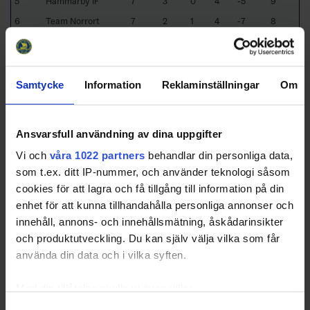
5
Hammarby IF
7
3
0
4
-5
9
6
Team Norrort
7
2
1
4
-7
8
7
Göta Traneberg IK
7
2
0
5
-33
6
8
Vallentuna/Almtuna
7
0
0
7
-40
0
Samtycke
Information
Reklaminställningar
Om
Last 5 games
RK
GP
W
T
L
GD
TP
Team
Ansvarsfull användning av dina uppgifter
1
AIK
6
6
0
0
47
18
Vi och
våra 1022 partners
behandlar din personliga data,
2
Väsby IK HK
5
3
1
1
11
11
som t.ex. ditt IP-nummer, och använder teknologi såsom
3
Team Norrort
8
3
1
4
0
11
cookies för att lagra och få tillgång till information på din
4
Södertälje SK
5
3
0
2
6
9
enhet för att kunna tillhandahålla personliga annonser och
5
Hässelby Kälvesta
5
2
2
1
-1
8
innehåll, annons- och innehållsmätning, åskådarinsikter
HC
och produktutveckling. Du kan själv välja vilka som får
6
Hammarby IF
5
2
0
3
-6
6
använda din data och i vilka syften.
7
Göta Traneberg IK
5
1
0
4
-31
3
Med din tillåtelse skulle vi även vilja:
8
Vallentuna/Almtuna
5
0
0
5
-26
0
Samla in information om din geografiska plats som
Samtyckesval