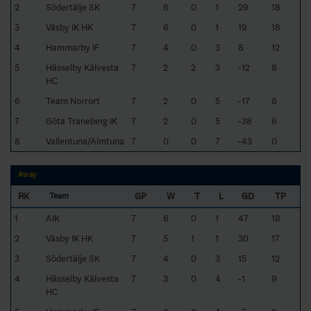
2
Södertälje SK
7
6
0
1
29
18
3
Väsby IK HK
7
6
0
1
19
18
4
Hammarby IF
7
4
0
3
8
12
5
Hässelby Kälvesta
7
2
2
3
-12
8
HC
6
Team Norrort
7
2
0
5
-17
6
7
Göta Traneberg IK
7
2
0
5
-38
6
8
Vallentuna/Almtuna
7
0
0
7
-43
0
Away
RK
GP
W
T
L
GD
TP
Team
1
AIK
7
6
0
1
47
18
2
Väsby IK HK
7
5
1
1
30
17
3
Södertälje SK
7
4
0
3
15
12
4
Hässelby Kälvesta
7
3
0
4
-1
9
HC