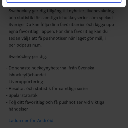
Swehockey ger dig tillgång till nyheter, livebevakning
och statistik för samtliga ishockeyserier som spelas i
Sverige. Du kan följa dina favoritserier och lägga upp
egna favoritlag i appen. För dina favoritlag kan du
sedan välja att få pushnotiser när laget gör mål, i
periodpaus m.m.
Swehockey ger dig:
De senaste hockeynyheterna ifrån Svenska
Ishockeyförbundet
Liverapportering
Resultat och statistik för samtliga serier
Spelarstatistik
Följ ditt favoritlag och få pushnotiser vid viktiga
händelser
Ladda ner för Android