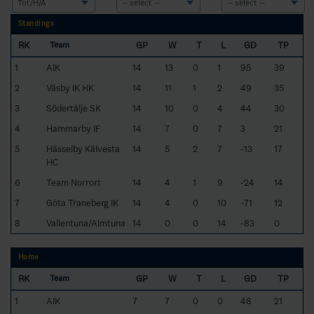
Standings
RK
GP
W
T
L
GD
TP
Team
1
AIK
14
13
0
1
95
39
2
Väsby IK HK
14
11
1
2
49
35
3
Södertälje SK
14
10
0
4
44
30
4
Hammarby IF
14
7
0
7
3
21
5
Hässelby Kälvesta
14
5
2
7
-13
17
HC
6
Team Norrort
14
4
1
9
-24
14
7
Göta Traneberg IK
14
4
0
10
-71
12
8
Vallentuna/Almtuna
14
0
0
14
-83
0
Home
RK
GP
W
T
L
GD
TP
Team
1
AIK
7
7
0
0
48
21