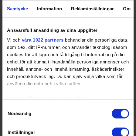
22 10:45
Ishall
Samtycke
Information
Reklaminställningar
Om
2024-09-
Haparanda Tornio UHC - IF
2 - 3
Sunderby
22 14:00
Sundsvall Hockey
Ishall
2024-09-
Brooklyn Tigers UHF - Kiruna IF
2 - 1
Sunderby
Ansvarsfull användning av dina uppgifter
22 15:45
Ungdom
Ishall
Vi och
våra 1022 partners
behandlar din personliga data,
2024-09-
Sunderby SK - Haparanda Tornio
0 - 2
Sunderby
som t.ex. ditt IP-nummer, och använder teknologi såsom
22 18:00
UHC
Ishall
cookies för att lagra och få tillgång till information på din
enhet för att kunna tillhandahålla personliga annonser och
innehåll, annons- och innehållsmätning, åskådarinsikter
och produktutveckling. Du kan själv välja vilka som får
Swehockey – Svenska Ishockeyförbundets officiella app
använda din data och i vilka syften.
Swehockey ger dig tillgång till nyheter, livebevakning
och statistik för samtliga ishockeyserier som spelas i
Med din tillåtelse skulle vi även vilja:
Sverige. Du kan följa dina favoritserier och lägga upp
Samla in information om din geografiska plats som
Samtyckesval
egna favoritlag i appen. För dina favoritlag kan du
Nödvändig
kan ha en noggrannhet på upp till flera meter
sedan välja att få pushnotiser när laget gör mål, i
Identifiera din enhet genom att aktivt skanna den för
periodpaus m.m.
specifika kännetecken (fingeravtryck)
Inställningar