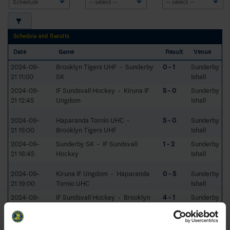
Schedule and Results
Date
Game
Result
Venue
2024-09-
Brooklyn Tigers UHF - Sunderby
0 - 1
Sunderby
21 11:00
SK
Ishall
2024-09-
IF Sundsvall Hockey - Kiruna IF
5 - 0
Sunderby
21 12:45
Ungdom
Ishall
2024-09-
Haparanda Tornio UHC -
5 - 0
Sunderby
21 15:00
Brooklyn Tigers UHF
Ishall
2024-09-
Sunderby SK - IF Sundsvall
1 - 2
Sunderby
21 16:45
Hockey
Ishall
2024-09-
Kiruna IF Ungdom - Haparanda
0 - 5
Sunderby
21 19:00
Tornio UHC
Ishall
2024-09-
IF Sundsvall Hockey - Brooklyn
4 - 1
Sunderby
22 09:00
Tigers UHF
Ishall
2024-09-
Kiruna IF Ungdom - Sunderby SK
2 - 5
Sunderby