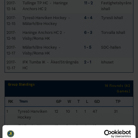
2017-
Tullinge TP HC - Haninge
11 - 2
Fastighetsbyråns
12-14
Anchors HC 2
ishall
2017-
Tyresö Hanviken Hockey -
4 - 4
Tyresö Ishall
12-15
Mälarh/Bre Hockey
2017-
Haninge Anchors HC 2 -
6 - 3
Torvalla Ishall
12-16
Visby/Roma HK
2017-
Mälarh/Bre Hockey -
1 - 5
SDC-hallen
12-17
Visby/Roma HK
2017-
IFK Tumba IK - Åker/Strängnäs
2 - 1
Ishuset
12-17
HC
Group Standings
14 Rounds (42
Games)
RK
GP
W
T
L
GD
TP
Team
1
Tyresö Hanviken
12
10
1
1
47
31
Hockey
2
IFK Tumba IK
12
8
0
4
18
24
3
Tullinge TP HC
12
8
0
4
8
24