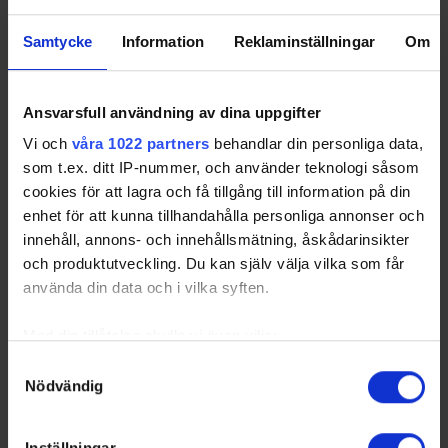
4
Åker/Strängnäs
12
7
0
5
15
21
HC
Samtycke
Information
Reklaminställningar
Om
5
Haninge Anchors
12
3
1
8
-25
10
HC 2
Ansvarsfull användning av dina uppgifter
6
Visby/Roma HK
12
2
1
9
-26
7
Vi och
våra 1022 partners
behandlar din personliga data,
7
Mälarh/Bre
12
2
1
9
-37
7
Hockey
som t.ex. ditt IP-nummer, och använder teknologi såsom
cookies för att lagra och få tillgång till information på din
enhet för att kunna tillhandahålla personliga annonser och
innehåll, annons- och innehållsmätning, åskådarinsikter
och produktutveckling. Du kan själv välja vilka som får
Swehockey – Svenska Ishockeyförbundets officiella app
använda din data och i vilka syften.
Swehockey ger dig tillgång till nyheter, livebevakning
Med din tillåtelse skulle vi även vilja:
och statistik för samtliga ishockeyserier som spelas i
Samla in information om din geografiska plats som
Samtyckesval
Sverige. Du kan följa dina favoritserier och lägga upp
Nödvändig
kan ha en noggrannhet på upp till flera meter
egna favoritlag i appen. För dina favoritlag kan du
Identifiera din enhet genom att aktivt skanna den för
sedan välja att få pushnotiser när laget gör mål, i
specifika kännetecken (fingeravtryck)
periodpaus m.m.
Inställningar