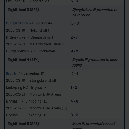
Frölunda HC - Södertälje SK
5 - 3
Eighth final 3 (8F3)
Djurgårdens IF promoted to
next round
2 - 0
Djurgårdens IF
- IF Björklöven
2025-03-19
Nolia Ishall 1
IF Björklöven - Djurgårdens IF
2 - 7
2025-03-21
Mälarhöjdens Ishall 2
Djurgårdens IF - IF Björklöven
9 - 2
Eighth final 4 (8F4)
Brynäs IF promoted to next
round
2 - 1
Brynäs IF
- Linköping HC
2025-03-19
Stångebro Ishall
Linköping HC - Brynäs IF
1 - 2
2025-03-21
Monitor ERP Arena
Brynäs IF - Linköping HC
4 - 8
2025-03-22
Monitor ERP Arena (B)
Brynäs IF - Linköping HC
3 - 2
Eighth final 5 (8F5)
Mora IK promoted to next