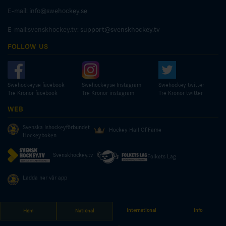
E-mail:
info@swehockey.se
E-mail:svenskhockey.tv:
support@svenskhockey.tv
FOLLOW US
Swehockeyse facebook
Swehockeyse Instagram
Swehockey twitter
Tre Kronor facebook
Tre Kronor instagram
Tre Kronor twitter
WEB
Svenska Ishockeyförbundet
Hockey Hall Of Fame
Hockeyboken
Svenskhockey.tv
Folkets Lag
Ladda ner vår app
International
Info
Hem
National
© COPYRIGHT SWEDISH ICE HOCKEY ASSOCIATION