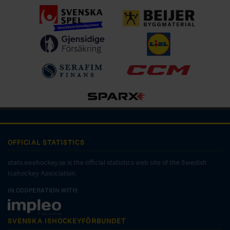
OFFICIAL STATISTICS
stats.swehockey.se is the official statistics web site of the Swedish
Icehockey Association.
IN COOPERATION WITH:
SVENSKA ISHOCKEYFÖRBUNDET