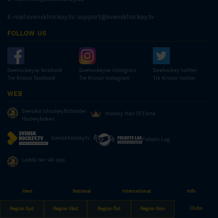
E-mail:svenskhockey.tv:
support@svenskhockey.tv
FOLLOW US
Swehockeyse facebook
Swehockeyse Instagram
Swehockey twitter
Tre Kronor facebook
Tre Kronor instagram
Tre Kronor twitter
WEB
Svenska Ishockeyförbundet
Hockey Hall Of Fame
Hockeyboken
Svenskhockey.tv
Folkets Lag
Ladda ner vår app
Hem
National
International
Info
© COPYRIGHT SWEDISH ICE HOCKEY ASSOCIATION
Clubs
Region Syd
Region Väst
Region Öst
Region Norr