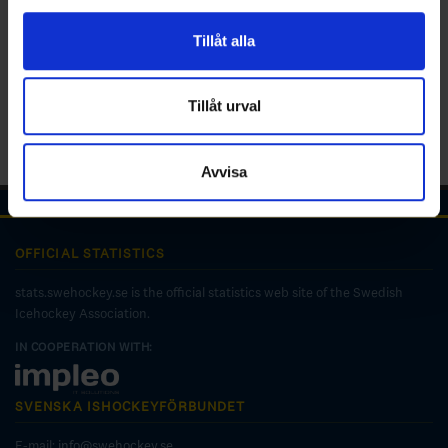
för sociala medier och analysera vår trafik. Vi
vidarebefordrar även sådana identifierare och annan
Tillåt alla
information från din enhet till de sociala medier och
annons- och analysföretag som vi samarbetar med.
Dessa kan i sin tur kombinera informationen med annan
Tillåt urval
information som du har tillhandahållit eller som de har
samlat in när du har använt deras tjänster.
Avvisa
OFFICIAL STATISTICS
stats.swehockey.se is the official statistics web site of the Swedish
Icehockey Association.
IN COOPERATION WITH:
SVENSKA ISHOCKEYFÖRBUNDET
E-mail:
info@swehockey.se