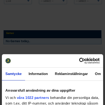
Games
No Games today..
Samtycke
Information
Reklaminställningar
Om
Swehockey – Svenska Ishockeyförbundets officiella app
Ansvarsfull användning av dina uppgifter
Vi och
våra 1022 partners
behandlar din personliga data,
Swehockey ger dig tillgång till nyheter, livebevakning
som t.ex. ditt IP-nummer, och använder teknologi såsom
och statistik för samtliga ishockeyserier som spelas i