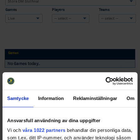
Games
Players
Teams
Games
No Games today..
Samtycke
Information
Reklaminställningar
Om
Swehockey – Svenska Ishockeyförbundets officiella app
Ansvarsfull användning av dina uppgifter
Vi och
våra 1022 partners
behandlar din personliga data,
Swehockey ger dig tillgång till nyheter, livebevakning
som t.ex. ditt IP-nummer, och använder teknologi såsom
och statistik för samtliga ishockeyserier som spelas i