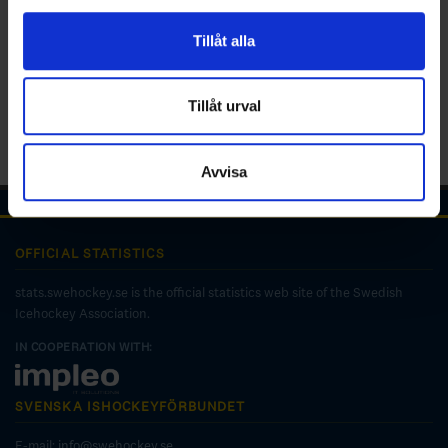
för sociala medier och analysera vår trafik. Vi
vidarebefordrar även sådana identifierare och annan
Tillåt alla
information från din enhet till de sociala medier och
annons- och analysföretag som vi samarbetar med.
Dessa kan i sin tur kombinera informationen med annan
Tillåt urval
information som du har tillhandahållit eller som de har
samlat in när du har använt deras tjänster.
Avvisa
OFFICIAL STATISTICS
stats.swehockey.se is the official statistics web site of the Swedish
Icehockey Association.
IN COOPERATION WITH:
SVENSKA ISHOCKEYFÖRBUNDET
E-mail:
info@swehockey.se