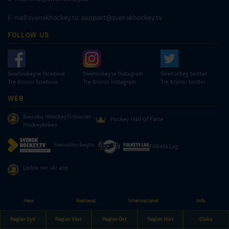
E-mail:svenskhockey.tv:
support@svenskhockey.tv
FOLLOW US
Swehockeyse facebook
Swehockeyse Instagram
Swehockey twitter
Tre Kronor facebook
Tre Kronor instagram
Tre Kronor twitter
WEB
Svenska Ishockeyförbundet
Hockey Hall Of Fame
Hockeyboken
Svenskhockey.tv
Folkets Lag
Ladda ner vår app
Hem
National
International
Info
© COPYRIGHT SWEDISH ICE HOCKEY ASSOCIATION
Region Syd
Region Väst
Region Öst
Region Norr
Clubs