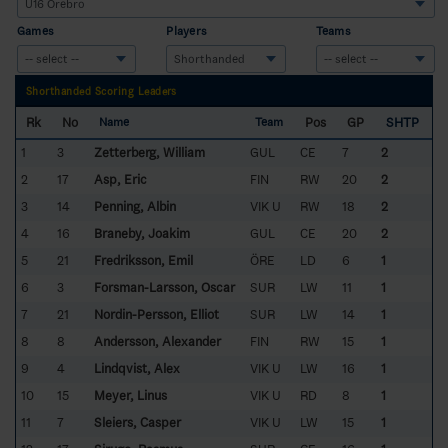
Games
Players
Teams
Shorthanded Scoring Leaders
Rk
No
Pos
GP
SHTP
Name
Team
1
3
Zetterberg, William
GUL
CE
7
2
2
17
Asp, Eric
FIN
RW
20
2
3
14
Penning, Albin
VIK U
RW
18
2
4
16
Braneby, Joakim
GUL
CE
20
2
5
21
Fredriksson, Emil
ÖRE
LD
6
1
6
3
Forsman-Larsson, Oscar
SUR
LW
11
1
7
21
Nordin-Persson, Elliot
SUR
LW
14
1
8
8
Andersson, Alexander
FIN
RW
15
1
9
4
Lindqvist, Alex
VIK U
LW
16
1
10
15
Meyer, Linus
VIK U
RD
8
1
11
7
Sleiers, Casper
VIK U
LW
15
1