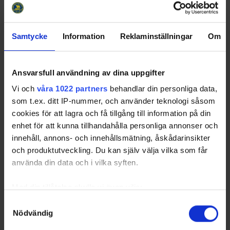
13
Lindskoog, Anton
AIS1
LD
2
0
1
1
Pentler, Oscar
AIS1
RW
2
0
1
1
Samtycke
Information
Reklaminställningar
Om
Söder, Jesper
AIS1
LW
2
0
1
1
16
Kristensen, Cevin
AIS1
RD
2
0
1
1
17
Malmlöv/söderberg, Arvid
AIS1
LW
2
0
1
1
Ansvarsfull användning av dina uppgifter
18
Lingebrand, Albin
WIN
CE
2
0
1
1
Vi och
våra 1022 partners
behandlar din personliga data,
Sorted by higher
T
otal
P
oints,
G
oals,
A
ssists, lower
G
ames
P
layed,
som t.ex. ditt IP-nummer, och använder teknologi såsom
P
enalty
I
n
M
inutes and higher positive participation (
+
).
cookies för att lagra och få tillgång till information på din
AIS1
- Almtuna IS1
ENK1
- Enköpings SK HK1
enhet för att kunna tillhandahålla personliga annonser och
WIN
- Wings HC Arlanda
innehåll, annons- och innehållsmätning, åskådarinsikter
och produktutveckling. Du kan själv välja vilka som får
använda din data och i vilka syften.
Swehockey – Svenska Ishockeyförbundets officiella app
Med din tillåtelse skulle vi även vilja:
Swehockey ger dig tillgång till nyheter, livebevakning
Samla in information om din geografiska plats som
Samtyckesval
och statistik för samtliga ishockeyserier som spelas i
Nödvändig
kan ha en noggrannhet på upp till flera meter
Sverige. Du kan följa dina favoritserier och lägga upp
Identifiera din enhet genom att aktivt skanna den för