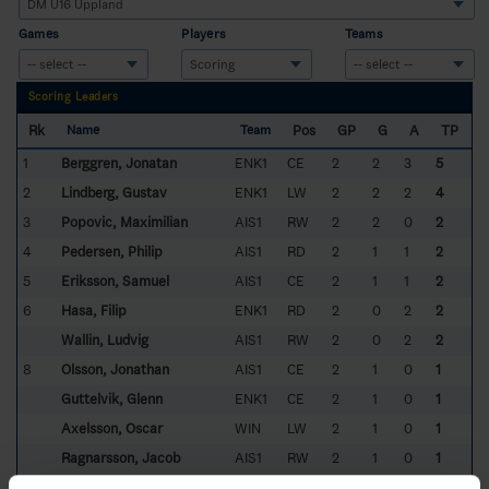
Games
Players
Teams
Scoring Leaders
Rk
Pos
GP
G
A
TP
Name
Team
1
Berggren, Jonatan
ENK1
CE
2
2
3
5
2
Lindberg, Gustav
ENK1
LW
2
2
2
4
3
Popovic, Maximilian
AIS1
RW
2
2
0
2
4
Pedersen, Philip
AIS1
RD
2
1
1
2
5
Eriksson, Samuel
AIS1
CE
2
1
1
2
6
Hasa, Filip
ENK1
RD
2
0
2
2
Wallin, Ludvig
AIS1
RW
2
0
2
2
8
Olsson, Jonathan
AIS1
CE
2
1
0
1
Guttelvik, Glenn
ENK1
CE
2
1
0
1
Axelsson, Oscar
WIN
LW
2
1
0
1
Ragnarsson, Jacob
AIS1
RW
2
1
0
1
12
Lundell, Elias
ENK1
RW
2
1
0
1