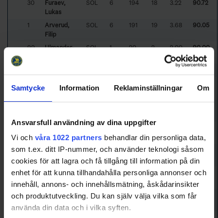
30
Furaev,
SOL
6
194
18
3.22
90.72
Lukas
1
Arverud,
SOL
6
191
19
3.68
90.05
Filip
99
Ulmander-
SOL
1
20
2
2.00
90.00
Falk, Edvin
30
Holm, Jacob
SDE
9
250
26
3.46
89.60
35
Maker,
HAN
8
251
27
3.34
89.24
Samtycke
Information
Reklaminställningar
Om
Vincent
31
Eriksson,
LVHC
3
85
10
4.74
88.24
David
Ansvarsfull användning av dina uppgifter
1
Lindbom,
HAN
7
237
28
4.62
88.19
Kevin
Vi och
våra 1022 partners
behandlar din personliga data,
som t.ex. ditt IP-nummer, och använder teknologi såsom
32
Bulc,
NAC
4
116
14
4.02
87.93
Leonard
cookies för att lagra och få tillgång till information på din
30
Erlandsson,
HAN
9
275
36
4.47
86.91
enhet för att kunna tillhandahålla personliga annonser och
Alex
innehåll, annons- och innehållsmätning, åskådarinsikter
1
Malmenby,
LVHC
7
311
42
7.54
86.50
och produktutveckling. Du kan själv välja vilka som får
Pontus
använda din data och i vilka syften.
1
Sahlholm,
HUD
1
22
3
2.99
86.36