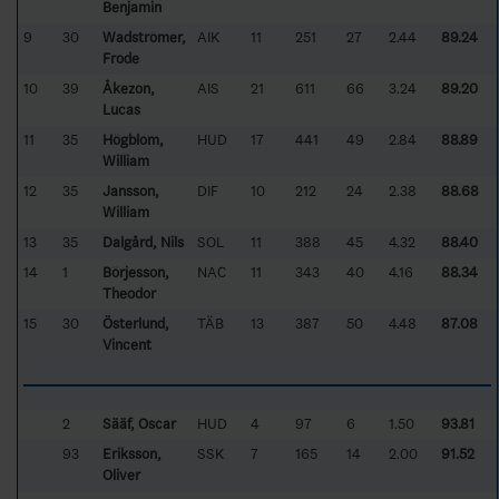
Benjamin
9
30
Wadströmer,
AIK
11
251
27
2.44
89.24
Frode
10
39
Åkezon,
AIS
21
611
66
3.24
89.20
Lucas
11
35
Högblom,
HUD
17
441
49
2.84
88.89
William
12
35
Jansson,
DIF
10
212
24
2.38
88.68
William
13
35
Dalgård, Nils
SOL
11
388
45
4.32
88.40
14
1
Börjesson,
NAC
11
343
40
4.16
88.34
Theodor
15
30
Österlund,
TÄB
13
387
50
4.48
87.08
Vincent
2
Sääf, Oscar
HUD
4
97
6
1.50
93.81
93
Eriksson,
SSK
7
165
14
2.00
91.52
Oliver