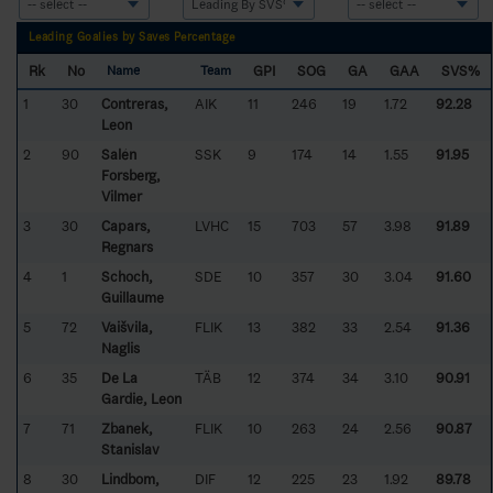
Leading Goalies by Saves Percentage
Rk
No
GPI
SOG
GA
GAA
SVS%
Name
Team
1
30
Contreras,
AIK
11
246
19
1.72
92.28
Leon
2
90
Salén
SSK
9
174
14
1.55
91.95
Forsberg,
Vilmer
3
30
Capars,
LVHC
15
703
57
3.98
91.89
Regnars
4
1
Schoch,
SDE
10
357
30
3.04
91.60
Guillaume
5
72
Vaišvila,
FLIK
13
382
33
2.54
91.36
Naglis
6
35
De La
TÄB
12
374
34
3.10
90.91
Gardie, Leon
7
71
Zbanek,
FLIK
10
263
24
2.56
90.87
Stanislav
8
30
Lindbom,
DIF
12
225
23
1.92
89.78