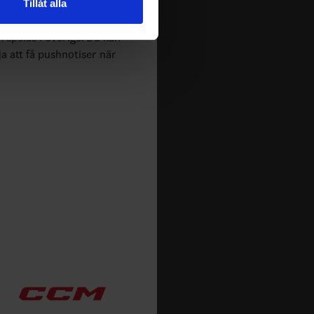
Tillåt alla
 tur kombinera informationen
deras tjänster.
m spelas i Sverige. Du kan
ja att få pushnotiser när