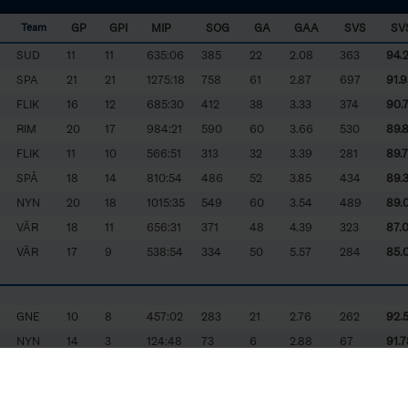
GP
GPI
MIP
SOG
GA
GAA
SVS
SV
Team
SUD
11
11
635:06
385
22
2.08
363
94.
SPA
21
21
1275:18
758
61
2.87
697
91.9
FLIK
16
12
685:30
412
38
3.33
374
90.
RIM
20
17
984:21
590
60
3.66
530
89.
FLIK
11
10
566:51
313
32
3.39
281
89.
SPÅ
18
14
810:54
486
52
3.85
434
89.
NYN
20
18
1015:35
549
60
3.54
489
89.
VÄR
18
11
656:31
371
48
4.39
323
87.
VÄR
17
9
538:54
334
50
5.57
284
85.
GNE
10
8
457:02
283
21
2.76
262
92.
NYN
14
3
124:48
73
6
2.88
67
91.7
NYN
4
2
120:00
72
6
3.00
66
91.
RIM
16
5
279:47
177
15
3.22
162
91.5