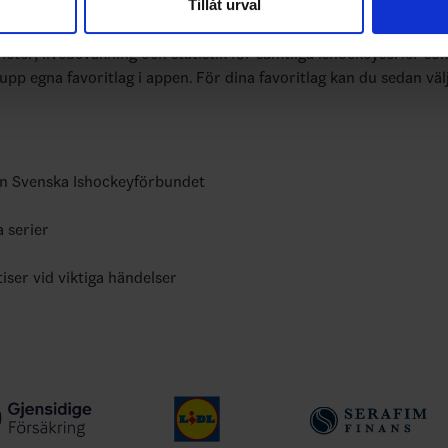
Tillåt urval
nnons- och analysföretag som vi samarbetar med. Dessa kan i sin
bundets officiella app
har tillhandahållit eller som de har samlat in när du har använt 
yheter, livebevakning och statistik för samtliga ishockeyserier so
 upp egna favoritlag i appen. För dina favoritlag kan du sedan väl
ån Svenska Ishockeyförbundet
a serier
tiser vid viktiga händelser