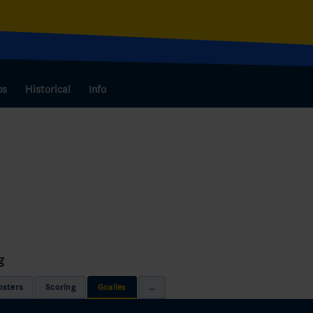
bs
Historical
Info
g
osters
Scoring
Goalies
...