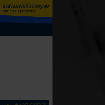
stats.swehockey.se
OFFICIAL STATISTICS
Last update: 2020-02-26 05:33