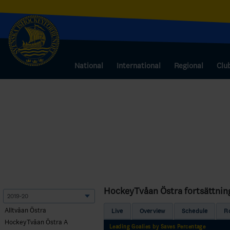
National
International
Regional
Clu
HockeyTvåan Östra fortsättnin
Alltvåan Östra
Live
Overview
Schedule
R
HockeyTvåan Östra A
Leading Goalies by Saves Percentage