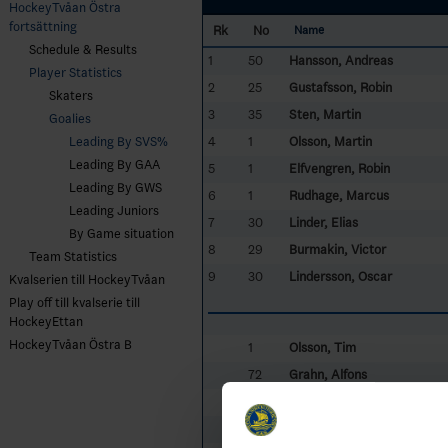
HockeyTvåan Östra
fortsättning
Rk
No
Name
Schedule & Results
1
50
Hansson, Andreas
Player Statistics
2
25
Gustafsson, Robin
Skaters
3
35
Sten, Martin
Goalies
4
1
Olsson, Martin
Leading By SVS%
Leading By GAA
5
1
Elfvengren, Robin
Leading By GWS
6
1
Rudhage, Marcus
Leading Juniors
7
30
Linder, Elias
By Game situation
8
29
Burmakin, Victor
Team Statistics
9
30
Lindersson, Oscar
Kvalserien till HockeyTvåan
Play off till kvalserie till
HockeyEttan
HockeyTvåan Östra B
1
Olsson, Tim
72
Grahn, Alfons
41
Spath, Erik
25
Åkerlund, Viktor