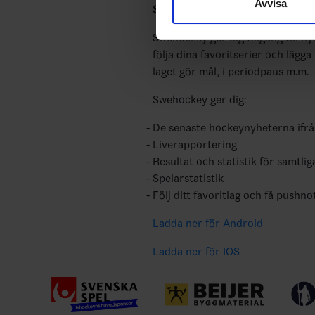
Avvisa
till de sociala medier och a
Swehockey – Svenska Ishockeyför
med annan information som du 
Swehockey ger dig tillgång till n
följa dina favoritserier och lägga
laget gör mål, i periodpaus m.m.
Swehockey ger dig:
De senaste hockeynyheterna ifr
Liverapportering
Resultat och statistik för samtlig
Spelarstatistik
Följ ditt favoritlag och få pushno
Ladda ner för Android
Ladda ner för IOS