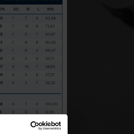
S%
SO
W
L
W%
29
1
7
4
63,64
5
1
15
6
71,43
78
1
5
7
41,67
83
1
8
8
50,00
78
1
6
3
66,67
30
0
5
9
35,71
07
0
10
7
58,82
06
0
3
8
27,27
03
0
2
7
22,22
58
0
7
0
100,00
8
0
0
2
0,00
67
0
2
0
100,00
3
0
3
2
60,00