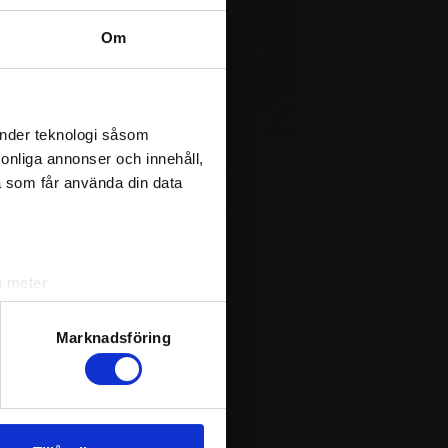
3
0
0
1
0,00
94
0
4
3
57,14
Om
42
0
4
2
66,67
1
0
1
7
12,50
54
0
1
0
100,00
änder teknologi såsom
6
0
0
3
0,00
rsonliga annonser och innehåll,
00
0
0
1
0,00
a som får använda din data
33
0
0
0
N/A
50
0
1
4
20,00
e that Game Winning Shots are
a meter
k)
RIM
- Rimbo IF
ljsektionen
. Du kan ändra
VÄR
- Värmdö HC
Marknadsföring
andahålla funktioner för
n information från din enhet