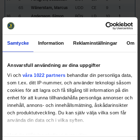
65
Wänerstam, Marcus
UDD
CE
9
1
16
6
Andersson, Simon
RÖN
LD
10
1
87
Andreasson, Felix
UDD
RW
10
1
10
Berggren, Daniel
STE
LW
10
1
19
Bergman, Emil
LIOV
LW
10
1
Samtycke
Information
Reklaminställningar
Om
91
Blom, Hampus
UDD
CE
10
1
16
Burgren, Magnus
RÖN
CE
10
1
Ansvarsfull användning av dina uppgifter
14
Hilmersson, Filip
LIOV
RW
10
1
Vi och
våra 1022 partners
behandlar din personliga data,
6
Larsson, Joseph
LYS
CE
10
1
som t.ex. ditt IP-nummer, och använder teknologi såsom
16
Maderner, Ludwig
STE
RW
10
1
cookies för att lagra och få tillgång till information på din
16
Niklasson, Patrik
UDD
RD
10
1
enhet för att kunna tillhandahålla personliga annonser och
Sorted by higher
G
ame
W
inning
G
oals and lower
G
ames
P
layed
innehåll, annons- och innehållsmätning, åskådarinsikter
KB-
- KB-Knights IK
LIOV
- Lions HC
och produktutveckling. Du kan själv välja vilka som får
LYS
- Lysekils HK Viking
RÖN
- Rönnängs IK
använda din data och i vilka syften.
STE
- Stenungsund HF
UDD
- Uddevalla HC
Med din tillåtelse skulle vi även vilja: