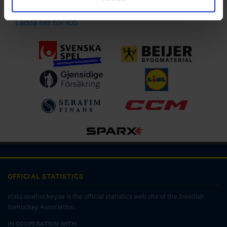
Ladda ner för Android
Ladda ner för IOS
OFFICIAL STATISTICS
stats.swehockey.se is the official statistics web site of the Swedish
Icehockey Association.
IN COOPERATION WITH: