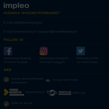
SVENSKA ISHOCKEYFÖRBUNDET
E-mail:
info@swehockey.se
E-mail:svenskhockey.tv:
support@svenskhockey.tv
FOLLOW US
Swehockeyse facebook
Swehockeyse Instagram
Swehockey twitter
Tre Kronor facebook
Tre Kronor instagram
Tre Kronor twitter
WEB
Svenska Ishockeyförbundet
Hockey Hall Of Fame
Hockeyboken
Svenskhockey.tv
Folkets Lag
Ladda ner vår app