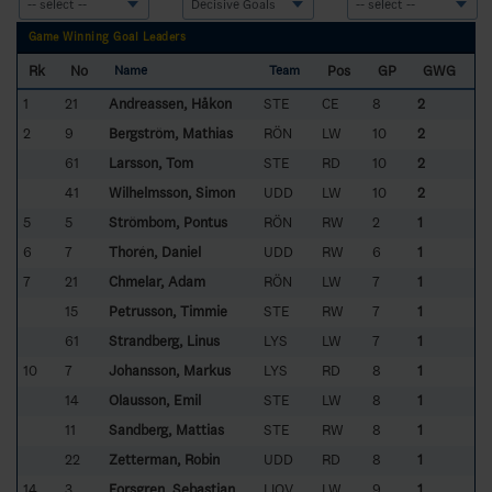
Game Winning Goal Leaders
Rk
No
Pos
GP
GWG
Name
Team
1
21
Andreassen, Håkon
STE
CE
8
2
2
9
Bergström, Mathias
RÖN
LW
10
2
61
Larsson, Tom
STE
RD
10
2
41
Wilhelmsson, Simon
UDD
LW
10
2
5
5
Strömbom, Pontus
RÖN
RW
2
1
6
7
Thorén, Daniel
UDD
RW
6
1
7
21
Chmelar, Adam
RÖN
LW
7
1
15
Petrusson, Timmie
STE
RW
7
1
61
Strandberg, Linus
LYS
LW
7
1
10
7
Johansson, Markus
LYS
RD
8
1
14
Olausson, Emil
STE
LW
8
1
11
Sandberg, Mattias
STE
RW
8
1
22
Zetterman, Robin
UDD
RD
8
1
14
3
Forsgren, Sebastian
LIOV
LW
9
1