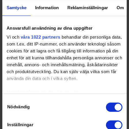
13
IF
Samtycke
Information
Reklaminställningar
Om
2017-12-
Hanhals IF - Grästorps IK
2 - 1
Kungsbacka Ishall
13
(A)
Ansvarsfull användning av dina uppgifter
Group Standings
22 Rounds (132
Vi och
våra 1022 partners
behandlar din personliga data,
Games)
som t.ex. ditt IP-nummer, och använder teknologi såsom
RK
GP
W
T
L
GD
TP
Team
cookies för att lagra och få tillgång till information på din
1
Kallinge-Ronneby
22
16
3
3
46
53
enhet för att kunna tillhandahålla personliga annonser och
IF
innehåll, annons- och innehållsmätning, åskådarinsikter
2
Kristianstads IK
22
13
4
5
45
46
och produktutveckling. Du kan själv välja vilka som får
använda din data och i vilka syften.
3
Nybro Vikings IF
22
12
6
4
25
46
4
Vimmerby HC
22
12
6
4
26
44
Med din tillåtelse skulle vi även vilja:
5
HC Dalen
22
11
6
5
11
43
Samla in information om din geografiska plats som
Samtyckesval
Nödvändig
kan ha en noggrannhet på upp till flera meter
Identifiera din enhet genom att aktivt skanna den för
6
Tranås AIF IF
22
13
2
7
31
42
specifika kännetecken (fingeravtryck)
Inställningar
7
Halmstad HF
22
7
7
8
-8
32