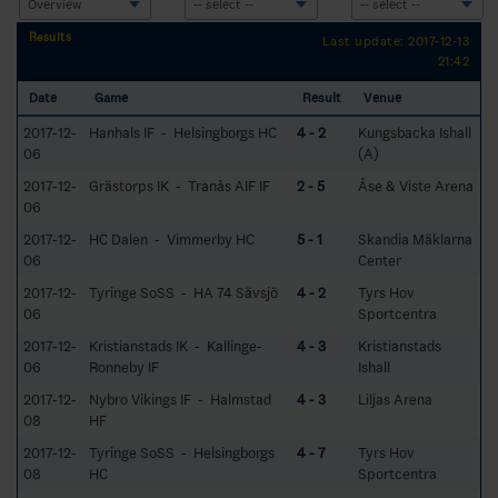
Results
Last update: 2017-12-13
21:42
Date
Game
Result
Venue
2017-12-
Hanhals IF - Helsingborgs HC
4 - 2
Kungsbacka Ishall
06
(A)
2017-12-
Grästorps IK - Tranås AIF IF
2 - 5
Åse & Viste Arena
06
2017-12-
HC Dalen - Vimmerby HC
5 - 1
Skandia Mäklarna
06
Center
2017-12-
Tyringe SoSS - HA 74 Sävsjö
4 - 2
Tyrs Hov
06
Sportcentra
2017-12-
Kristianstads IK - Kallinge-
4 - 3
Kristianstads
06
Ronneby IF
Ishall
2017-12-
Nybro Vikings IF - Halmstad
4 - 3
Liljas Arena
08
HF
2017-12-
Tyringe SoSS - Helsingborgs
4 - 7
Tyrs Hov
08
HC
Sportcentra