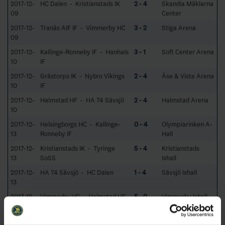
2017-12-
HC Dalen - Kristianstads IK
2 - 4
Skandia Mäklarna
09
Center
2017-12-
Tranås AIF IF - Vimmerby HC
3 - 2
Stiga Arena
09
2017-12-
Kallinge-Ronneby IF - Hanhals
3 - 1
Soft Center Arena
10
IF
2017-12-
Grästorps IK - Nybro Vikings
2 - 4
Åse & Viste Arena
10
IF
2017-12-
Halmstad HF - HA 74 Sävsjö
2 - 4
Halmstad Arena
10
2017-12-
Helsingborgs HC - Kallinge-
0 - 4
Olympiarinken A-
13
Ronneby IF
Hall
2017-12-
Kristianstads IK - Tyringe
5 - 4
Kristianstads
13
SoSS
Ishall
2017-12-
HA 74 Sävsjö - HC Dalen
1 - 4
Sävsjö Ishall
13
2017-12-
Vimmerby HC - Halmstad HF
5 - 0
Vimmerby Ishall
13
2017-12-
Nybro Vikings IF - Tranås AIF
2 - 4
Liljas Arena